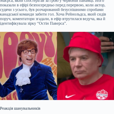
Маєрса, який спостерігав за грою у червоній панамці. Його
показали в ефірі безпосередньо перед перервою, коли актор,
судячи з усього, був розчарований безуспішними спробами
канадської команди забити гол. Хоча Рейнольдса, який сидів
поруч, коментатори згадали, в ефір втрутилася ведуча, яка й
ідентифікувала зірку “Остін Паверса”.
Реакція шанувальників