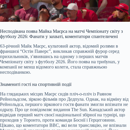
Несподівана поява Майка Маєрса на матчі Чемпіонату світу з
футболу 20
26: Фанати у захваті, коментатори спантеличені
63-річний Майк Маєрс, культовий актор, відомий ролями в
франшизі “Остін Паверс”, викликав справжній фурор серед
прихильників, з’явившись на одному з перших матчів
Чемпіонату світу з футболу 2026. Його поява на трибунах, у
компанії не менш відомого колеги, стала справжньою
несподіванкою.
Знамениті гості на спортивній події
На глядацьких місцях Маєрс сидів пліч-о-пліч із Раяном
Рейнольдсом, зіркою фільмів про Дедпула. Однак, на відміну від
Рейнольдса, першого зіркового гостя фанати змогли впізнати не
одразу. Про це повідомляє видання The Sun. Канадський актор
відвідав перший матч своєї національної збірної на турнірі, що
проходив у Торонто, проти команди Боснії і Герцеговини.
Цікаво, що коментатори BBC, які вели трансляцію, не впізнали