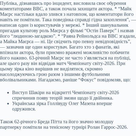
Публіка, дізнавшись про інцидент, висловила своє обурення
коментаторами BBC, а також почала захищати актора. * “Майк
Маєрс настільки вдало злився з натовпом, що коментатори його
навіть не помітили. Така поведінка справді гідна захоплення”, —
написав один із користувачів у мережі. * Інший шанувальник
пригадав культову роль Маєрса у фільмі “Остін Паверс” і назвав
його “людиною-загадкою”. * “Раяна Рейнольдса на BBC згадали,
а Майка Маєрса — ні. Це свідчить про певну невідповідність”,
— зазначив ще один користувач. Багато хто з фанатів, які
впізнали актора, були приємно вражені можливістю побачити
його наживо. 63-річний Маєрс не часто з’являється на публіці,
але цього разу він відвідав матч Чемпіонату світу-2026. При
цьому зірка кіно вирішив не виділятися, скромно
насолоджуючись грою разом з іншими футбольними
вболівальниками. Нагадаємо, раніше “Фокус” повідомляв, що:
Виступ Шакіри на відкритті Чемпіонату світу-2026
спричинив появу теорій змови щодо її двійника.
Українська зірка Голлівуду Олег Мазепа вперше
одружився.
Також 62-річного Бреда Пітта та його значно молодшу
партнерку помітили на тенісному турнірі Ролан Гаррос-2026.