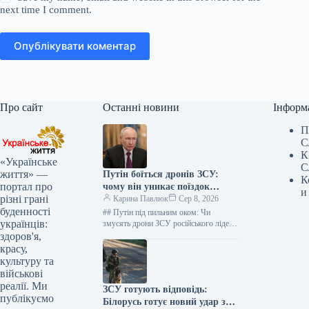
next time I comment.
Опублікувати коментар
Про сайт
Останні новини
Інформ
П
С
К
«Українське
С
життя» —
Путін боїться дронів ЗСУ:
К
портал про
чому він уникає поїздок
и
різні грані
Україною
Карина Павлюк
Сер 8, 2026
буденності
## Путін під пильним оком: Чи
українців:
змусять дрони ЗСУ російського лідера
зачинити двері Кремля? ### Зміна
здоров'я,
географії візитів: Чи впливають…
красу,
культуру та
військові
реалії. Ми
ЗСУ готують відповідь:
публікуємо
Білорусь готує новий удар з