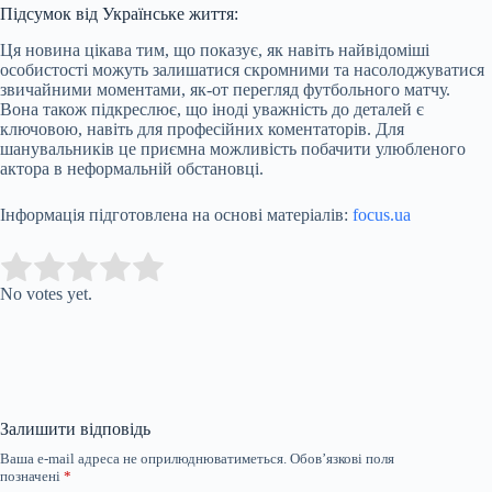
Підсумок від Українське життя:
Ця новина цікава тим, що показує, як навіть найвідоміші
особистості можуть залишатися скромними та насолоджуватися
звичайними моментами, як-от перегляд футбольного матчу.
Вона також підкреслює, що іноді уважність до деталей є
ключовою, навіть для професійних коментаторів. Для
шанувальників це приємна можливість побачити улюбленого
актора в неформальній обстановці.
Інформація підготовлена на основі матеріалів:
focus.ua
Submit Rating
Rate this item:
No votes yet.
Залишити відповідь
Ваша e-mail адреса не оприлюднюватиметься.
Обов’язкові поля
позначені
*