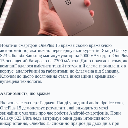
Новітній смартфон OnePlus 15 вражає своєю вражаючою
автономністю, яка значно перевершує конкурентів. Якщо Galaxy
S23 Ultra від Samsung має акумулятор на 5000 мА·год, то OnePlus
15 оснащений батареєю на 7300
мА·год. Диво полягає в тому, як
компанії вдалося вмістити такий потужний елемент живлення в
корпус, аналогічний за габаритами до флагмана від Samsung.
Ключем до цього досягнення стала інноваційна кремнієво-
вуглецева технологія.
Автономність, що вражає
Як зазначає експерт Раджеш Панді у виданні androidpolice.com,
OnePlus 15 демонструє результати, які виходять за межі
звичайних уявлень про час роботи Android-смартфонів. Поки
Galaxy S23 Ultra ледь витримує один день інтенсивного
використання, OnePlus 15 спокійно працює до двох днів при