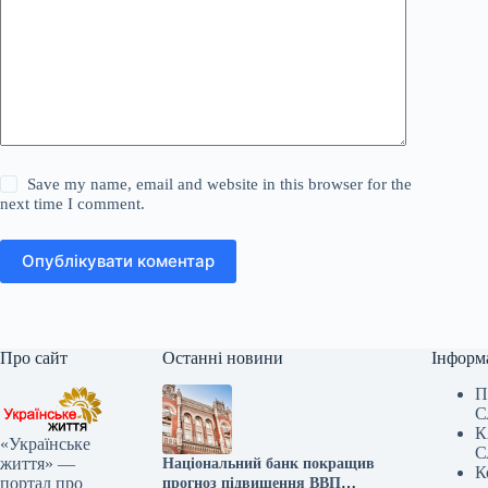
Save my name, email and website in this browser for the
next time I comment.
Опублікувати коментар
Про сайт
Останні новини
Інформ
П
С
К
«Українське
С
життя» —
Національний банк покращив
К
портал про
прогноз підвищення ВВП