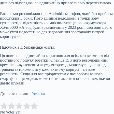
днів без підзарядки є надзвичайно привабливою перспективою.
Раніше ми розповідали про Android-смартфон, який без проблем
прослужив 3 роки. Його єдиним недоліком, з точки зору
сучасності, є відсутність кремнієво-вуглецевого акумулятора.
Хоча 5000 мА·год були вражаючими у 2023 році, сьогодні цього
може бути недостатньо для задоволення зростаючих потреб
користувачів.
Підсумок від Українське життя:
Ця новина є надзвичайно корисною для всіх, хто втомився від
постійного пошуку розетки. OnePlus 15 з його революційним
кремнієво-вуглецевим акумулятором демонструє, що справді
тривала автономність у компактному корпусі – це вже
реальність. Якщо для вас пріоритетом є час роботи вашого
смартфона, ця модель може стати саме тим оновленням, яке ви
давно шукали.
Джерело новини:
focus.ua
Submit Rating
Rate this item:
No votes yet.