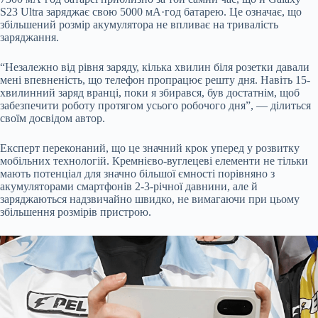
S23 Ultra заряджає свою 5000 мА·год батарею. Це означає, що
збільшений розмір акумулятора не впливає на тривалість
заряджання.
“Незалежно від рівня заряду, кілька хвилин біля розетки давали
мені впевненість, що телефон пропрацює решту дня. Навіть 15-
хвилинний заряд вранці, поки я збирався, був достатнім, щоб
забезпечити роботу протягом усього робочого дня”, — ділиться
своїм досвідом автор.
Експерт переконаний, що це значний крок уперед у розвитку
мобільних технологій. Кремнієво-вуглецеві елементи не тільки
мають потенціал для значно більшої ємності порівняно з
акумуляторами смартфонів 2-3-річної давнини, але й
заряджаються надзвичайно швидко, не вимагаючи при цьому
збільшення розмірів пристрою.