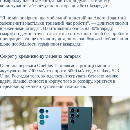
помірному навантаженні, а навіть при дуже активному
користуванні забезпечує до півтора дня без підзарядки.
“Я не міг повірити, що мобільний пристрій на Android здатний
забезпечити настільки тривалий час роботи”, — ділиться своїми
враженнями оглядач. Навіть залишаючись на 30% заряду,
смартфон демонстрував достатньо потужності, щоб без проблем
пропрацювати ще половину дня, знімаючи будь-які побоювання
щодо необхідності термінової підзарядки.
Секрет у кремнієво-вуглецевих батареях
Основна перевага OnePlus 15 полягає в різниці ємності
акумуляторів: 7300 мА·год проти 5000 мА·год у Galaxy S23
Ultra. Розгадка того, як вдалося інтегрувати батарею майже
вдвічі більшої ємності в корпус того ж розміру, криється в
передовій кремнієво-вуглецевій технології.