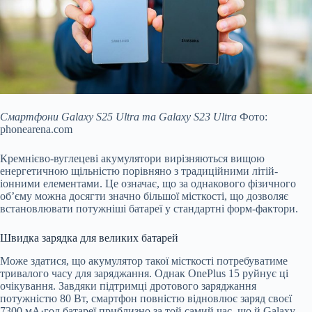
Смартфони Galaxy S25 Ultra та Galaxy S23 Ultra
Фото:
phonearena.com
Кремнієво-вуглецеві акумулятори вирізняються вищою
енергетичною щільністю порівняно з традиційними літій-
іонними елементами. Це означає, що за однакового фізичного
об’єму можна досягти значно більшої місткості, що дозволяє
встановлювати потужніші батареї у стандартні форм-фактори.
Швидка зарядка для великих батарей
Може здатися, що акумулятор такої місткості потребуватиме
тривалого часу для заряджання. Однак OnePlus 15 руйнує ці
очікування. Завдяки підтримці дротового заряджання
потужністю 80 Вт, смартфон повністю відновлює заряд своєї
7300 мА·год батареї приблизно за той самий час, що й Galaxy