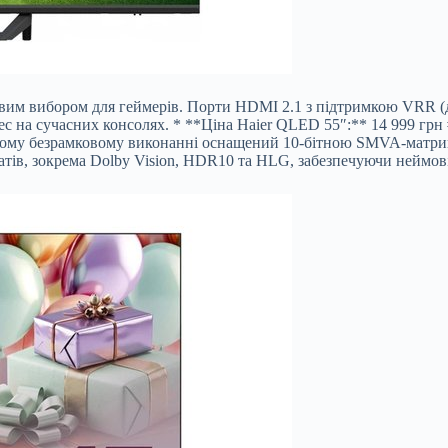
чудовим вибором для геймерів. Порти HDMI 2.1 з підтримкою VRR
с на сучасних консолях. * **Ціна Haier QLED 55″:** 14 999 гр
ному безрамковому виконанні оснащений 10-бітною SMVA-матриц
в, зокрема Dolby Vision, HDR10 та HLG, забезпечуючи неймовір