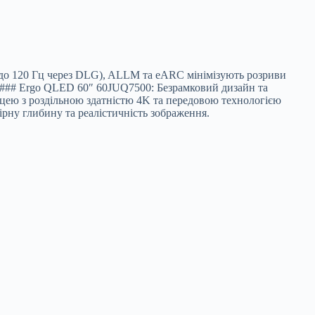
 (до 120 Гц через DLG), ALLM та eARC мінімізують розриви
н ### Ergo QLED 60″ 60JUQ7500: Безрамковий дизайн та
ею з роздільною здатністю 4K та передовою технологією
ну глибину та реалістичність зображення.