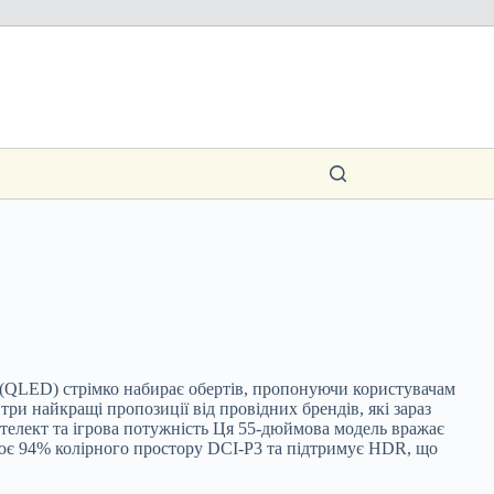
к (QLED) стрімко набирає обертів, пропонуючи користувачам
ри найкращі пропозиції від провідних брендів, які зараз
телект та ігрова потужність Ця 55-дюймова модель вражає
ює 94% колірного простору DCI-P3 та підтримує HDR, що