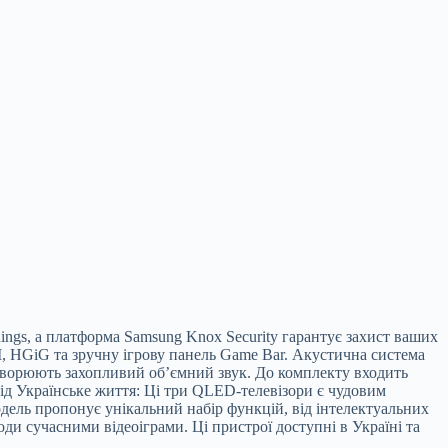
ngs, а платформа Samsung Knox Security гарантує захист ваших
M, HGiG та зручну ігрову панель Game Bar. Акустична система
створюють захопливий об’ємний звук. До комплекту входить
від Українське життя: Ці три QLED-телевізори є чудовим
дель пропонує унікальний набір функцій, від інтелектуальних
ди сучасними відеоіграми. Ці пристрої доступні в Україні та