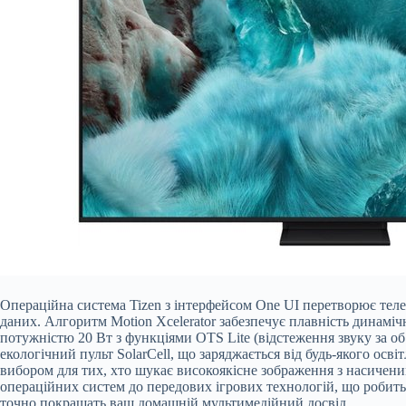
Операційна система Tizen з інтерфейсом One UI перетворює теле
даних. Алгоритм Motion Xcelerator забезпечує плавність динамі
потужністю 20 Вт з функціями OTS Lite (відстеження звуку за о
екологічний пульт SolarCell, що заряджається від будь-якого ос
вибором для тих, хто шукає високоякісне зображення з насичени
операційних систем до передових ігрових технологій, що робить 
точно покращать ваш домашній мультимедійний досвід.