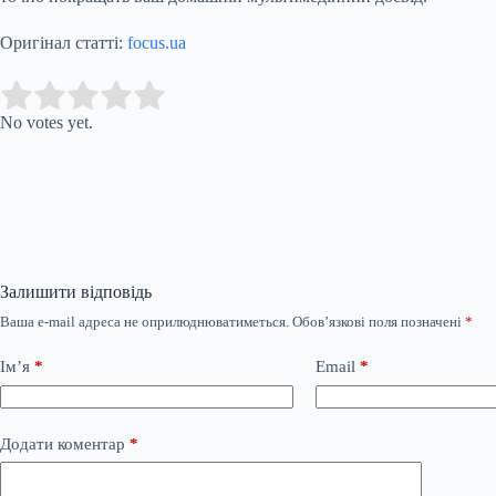
Оригінал статті:
focus.ua
Submit Rating
Rate this item:
No votes yet.
Залишити відповідь
Ваша e-mail адреса не оприлюднюватиметься.
Обов’язкові поля позначені
*
Ім’я
*
Email
*
Додати коментар
*