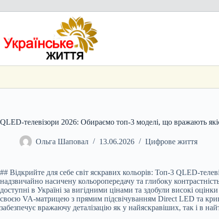
Перейти
до
вмісту
QLED-телевізори 2026: Обираємо топ-3 моделі, що вражають які
Ольга Шаповал
13.06.2026
Цифрове життя
## Відкрийте для себе світ яскравих кольорів: Топ-3 QLED-теле
надзвичайно насичену кольоропередачу та глибоку контрастність з
доступні в Україні за вигідними цінами та здобули високі оцінк
своєю VA-матрицею з прямим підсвічуванням Direct LED та кри
забезпечує вражаючу деталізацію як у найяскравіших, так і в на