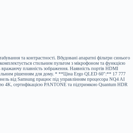
абування та контрастності. Вбудовані апаратні фільтри синього
та комплектується стильним пультом з мікрофоном та функцією
ь вражаючу плавність зображення. Наявність портів HDMI
альним рішенням для дому. * **Ціна Ergo QLED 60″:** 17 777
ель від Samsung працює під управлінням процесора NQ4 AI
тністю 4K, сертифікацією PANTONE та підтримкою Quantum HDR