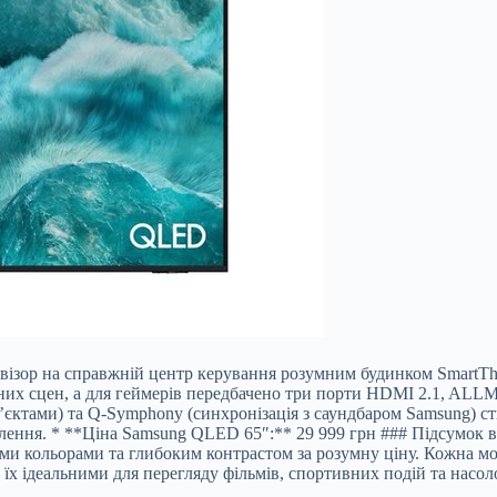
візор на справжній центр керування розумним будинком SmartThi
чних сцен, а для геймерів передбачено три порти HDMI 2.1, ALL
б’єктами) та Q-Symphony (синхронізація з саундбаром Samsung) 
вітлення. * **Ціна Samsung QLED 65″:** 29 999 грн ### Підсумок 
ми кольорами та глибоким контрастом за розумну ціну. Кожна мо
їх ідеальними для перегляду фільмів, спортивних подій та насоло