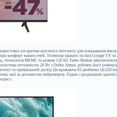
икористовує алгоритми штучного інтелекту для покращення масшт
ть про комфорт ваших очей. Телевізор працює на базі Google TV 
 Гц, технологія MEMC та режим 120 Hz Turbo Motion забезпечуют
система потужністю 20 Вт з Dolby Atmos, роблять його універс
лект та преміальний досвід Ця вражаюча 65-дюймова QLED-пан
альному часі за допомогою нейромереж. Екран з роздільною зда
нтраст.