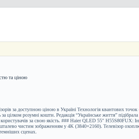
стю та ціною
візорів за доступною ціною в Україні Технологія квантових точо
а цілком розумні кошти. Редакція “Українське життя” підібрала т
и користувачів за свою якість. ### Haier QLED 55″ H55S80
FUX: Ін
шталево чистим зображенням у 4K (3840×2160). Телевізор охопл
йтемніших сценах.