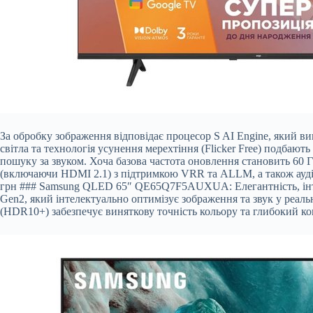
За обробку зображення відповідає процесор S AI Engine, який в
світла та технологія усунення мерехтіння (Flicker Free) подбаю
пошуку за звуком. Хоча базова частота оновлення становить 60
(включаючи HDMI 2.1) з підтримкою VRR та ALLM, а також аудіо
грн ### Samsung QLED 65″ QE65Q7F5AUXUA: Елегантність, інте
Gen2, який інтелектуально оптимізує зображення та звук у ре
(HDR10+) забезпечує виняткову точність кольору та глибокий ко