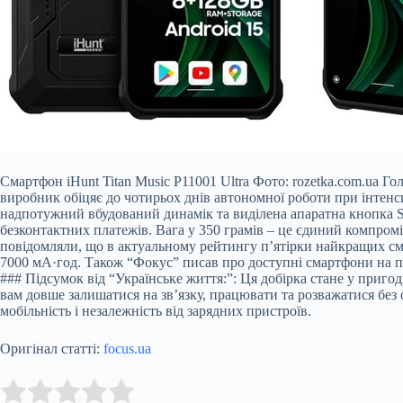
Смартфон iHunt Titan Music P11001 Ultra Фото: rozetka.com.ua 
виробник обіцяє до чотирьох днів автономної роботи при інтен
надпотужний вбудований динамік та виділена апаратна кнопка SO
безконтактних платежів. Вага у 350 грамів – це єдиний компроміс
повідомляли, що в актуальному рейтингу п’ятірки найкращих см
7000 мА·год. Також “Фокус” писав про доступні смартфони на п
### Підсумок від “Українське життя:”: Ця добірка стане у приг
вам довше залишатися на зв’язку, працювати та розважатися без
мобільність і незалежність від зарядних пристроїв.
Оригінал статті:
focus.ua
Submit Rating
Rate this item: