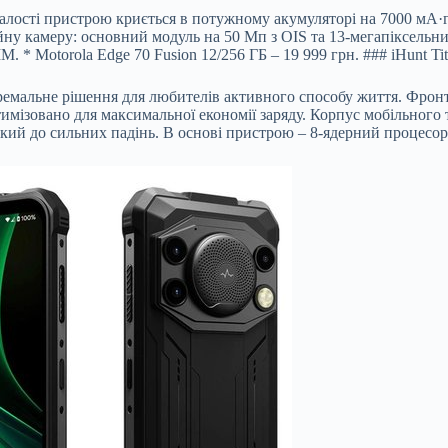
алості пристрою криється в потужному акумуляторі на 7000 мА·г
ійну камеру: основний модуль на 50 Мп з OIS та 13-мегапіксель
M. * Motorola Edge 70 Fusion 12/256 ГБ – 19 999 грн. ### iHunt Ti
стремальне рішення для любителів активного способу життя. Фро
имізовано для максимальної економії заряду. Корпус мобільного
йкий до сильних падінь. В основі пристрою – 8-ядерний процесор