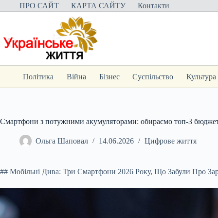
Перейти
ПРО САЙТ
КАРТА САЙТУ
Контакти
до
вмісту
Політика
Війна
Бізнес
Суспільство
Культура
Смартфони з потужними акумуляторами: обираємо топ-3 бюджет
Ольга Шаповал
14.06.2026
Цифрове життя
## Мобільні Дива: Три Смартфони 2026 Року, Що Забули Про За