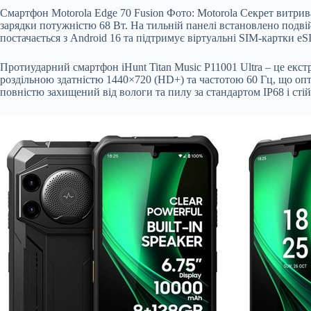
Смартфон Motorola Edge 70 Fusion Фото: Motorola Секрет витрив
зарядки потужністю 68 Вт. На тильній панелі встановлено подв
постачається з Android 16 та підтримує віртуальні SIM-картки eSI
Протиударний смартфон iHunt Titan Music P11001 Ultra – це ек
роздільною здатністю 1440×720 (HD+) та частотою 60 Гц, що опт
повністю захищений від вологи та пилу за стандартом IP68 і сті