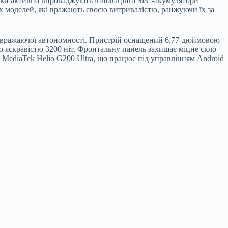
ки активно впроваджують інноваційні Si/C-акумулятори
х моделей, які вражають своєю витривалістю, ранжуючи їх за
а вражаючої автономності. Пристрій оснащений 6,77-дюймовою
 яскравістю 3200 ніт. Фронтальну панель захищає міцне скло
іп MediaTek Helio G200 Ultra, що працює під управлінням Android