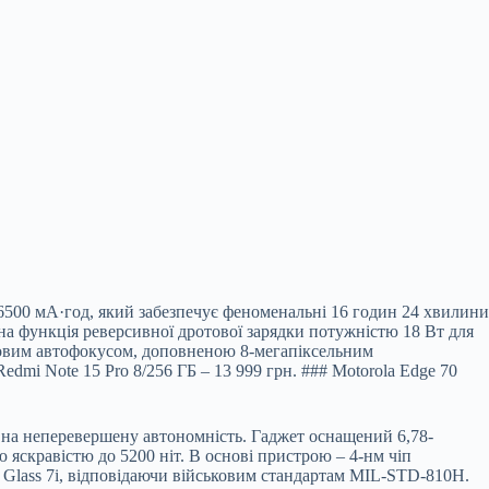
 6500 мА·год, який забезпечує феноменальні 16 годин 24 хвилини
пна функція реверсивної дротової зарядки потужністю 18 Вт для
зовим автофокусом, доповненою 8-мегапіксельним
dmi Note 15 Pro 8/256 ГБ – 13 999 грн. ### Motorola Edge 70
м на неперевершену автономність. Гаджет оснащений 6,78-
скравістю до 5200 ніт. В основі пристрою – 4-нм чіп
a Glass 7i, відповідаючи військовим стандартам MIL-STD-810H.