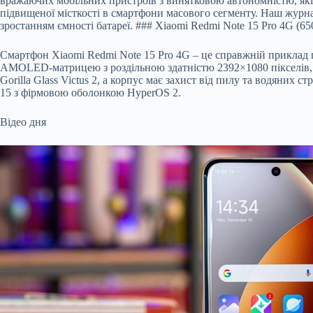
вражаючих мобільних пристроїв з винятковою автономністю, які 
підвищеної місткості в смартфони масового сегменту. Наш журн
зростанням ємності батареї. ### Xiaomi Redmi Note 15 Pro 4G (6
Смартфон Xiaomi Redmi Note 15 Pro 4G – це справжній приклад 
AMOLED-матрицею з роздільною здатністю 2392×1080 пікселів, я
Gorilla Glass Victus 2, а корпус має захист від пилу та водяних
15 з фірмовою оболонкою HyperOS 2.
Відео дня