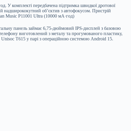
од. У комплекті передбачена підтримка швидкої дротової
ний надширококутний об’єктив з автофокусом. Пристрій
tan Music P11001 Ultra (10000 мА·год)
нтальну панель займає 6,75-дюймовий IPS-дисплей з базовою
 телефону виготовлений з металу та прогумованого пластику,
 Unisoc T615 у парі з операційною системою Android 15.