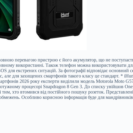
Головною перевагою пристрою є його акумулятор, що не поступаєт
сивному використанні. Також телефон можна використовувати дл
S для екстрених ситуацій. За фотографії відповідає основний с
, але для захищених смартфонів такого класу це стандарт. * iHunt
артфонів 2026 року експерти виділили модель Motorola Moto G57
отужному процесорі Snapdragon 8 Gen 3. До списку увійшов One
оді тим, хто втомився від постійного пошуку розеток. Представл
 обмежень. Особливо корисною інформація буде для мандрівників,