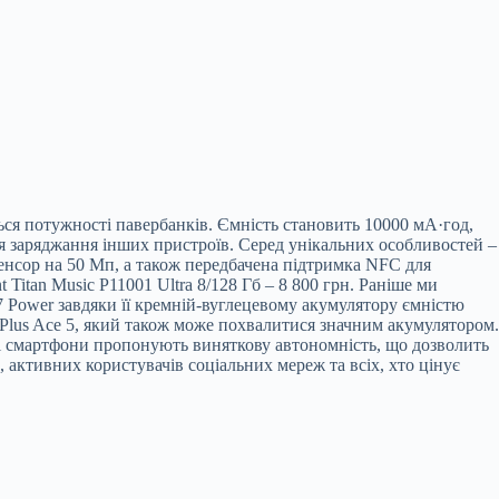
ься потужності павербанків. Ємність становить 10000 мА·год,
я заряджання інших пристроїв. Серед унікальних особливостей –
енсор на 50 Мп, а також передбачена підтримка NFC для
 Titan Music P11001 Ultra 8/128 Гб – 8 800 грн. Раніше ми
 Power завдяки її кремній-вуглецевому акумулятору ємністю
Plus Ace 5, який також може похвалитися значним акумулятором.
ені смартфони пропонують виняткову автономність, що дозволить
 активних користувачів соціальних мереж та всіх, хто цінує