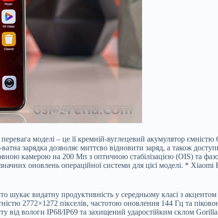
перевага моделі – це її кремній-вуглецевий акумулятор ємністю
-ватна зарядка дозволяє миттєво відновити заряд, а також досту
овною камерою на 200 Мп з оптичною стабілізацією (OIS) та фа
чних оновлень операційної системи для цієї моделі. * Xiaomi Re
хто шукає видатну продуктивність у середньому класі з акценто
ю 2772×1272 пікселів, частотою оновлення 144 Гц та піковою я
ту від вологи IP68/IP69 та захищений ударостійким склом Gorill