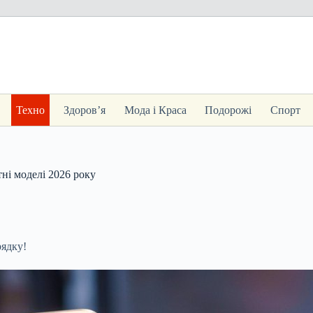
Техно
Здоров’я
Мода і Краса
Подорожі
Спорт
ні моделі 2026 року
рядку!