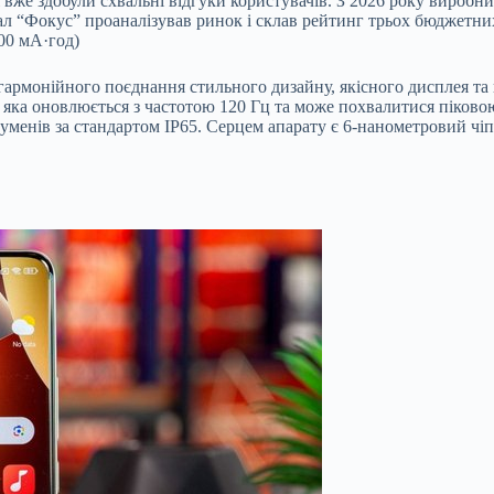
вже здобули схвальні відгуки користувачів. З 20
26 року виробни
ал “Фокус” проаналізував ринок і склав рейтинг трьох бюджетни
500 мА·год)
гармонійного поєднання стильного дизайну, якісного дисплея т
ка оновлюється з частотою 120 Гц та може похвалитися піковою
 струменів за стандартом IP65. Серцем апарату є 6-нанометровий ч