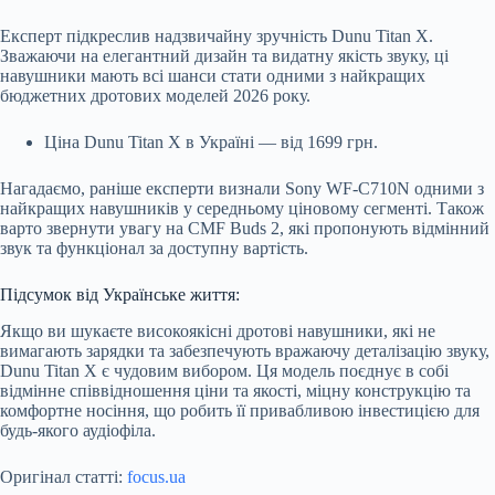
Експерт підкреслив надзвичайну зручність Dunu Titan X.
Зважаючи на елегантний дизайн та видатну якість звуку, ці
навушники мають всі шанси стати одними з найкращих
бюджетних дротових моделей 2026 року.
Ціна Dunu Titan X в Україні — від 1699 грн.
Нагадаємо, раніше експерти визнали Sony WF-C710N одними з
найкращих навушників у середньому ціновому сегменті. Також
варто звернути увагу на CMF Buds 2, які пропонують відмінний
звук та функціонал за доступну вартість.
Підсумок від Українське життя:
Якщо ви шукаєте високоякісні дротові навушники, які не
вимагають зарядки та забезпечують вражаючу деталізацію звуку,
Dunu Titan X є чудовим вибором. Ця модель поєднує в собі
відмінне співвідношення ціни та якості, міцну конструкцію та
комфортне носіння, що робить її привабливою інвестицією для
будь-якого аудіофіла.
Оригінал статті:
focus.ua