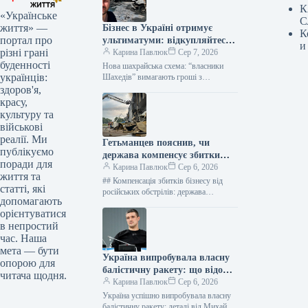
К
«Українське
С
життя» —
Бізнес в Україні отримує
К
портал про
ультиматуми: відкупляйтеся
и
різні грані
від атак або втратите все
Карина Павлюк
Сер 7, 2026
буденності
Нова шахрайська схема: “власники
українців:
Шахедів” вимагають гроші з
українського бізнесу Українські
здоров'я,
підприємці стали об’єктами нової
красу,
схеми вимагання. Анонімні звернення,
культуру та
що…
військові
реалії. Ми
Гетьманцев пояснив, чи
публікуємо
держава компенсує збитки
поради для
бізнесам від ударів РФ
Карина Павлюк
Сер 6, 2026
життя та
## Компенсація збитків бізнесу від
статті, які
російських обстрілів: держава
допомагають
чекатиме на репарації Держава наразі
орієнтуватися
не має фінансових ресурсів для
в непростий
прямого відшкодування…
час. Наша
мета — бути
Україна випробувала власну
опорою для
балістичну ракету: що відомо
читача щодня.
про нову зброю
Карина Павлюк
Сер 6, 2026
Україна успішно випробувала власну
балістичну ракету: деталі від Михайла