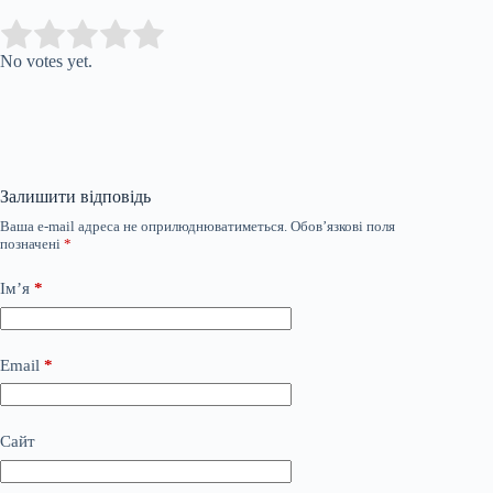
Submit Rating
Rate this item:
No votes yet.
Залишити відповідь
Ваша e-mail адреса не оприлюднюватиметься.
Обов’язкові поля
позначені
*
Ім’я
*
Email
*
Сайт