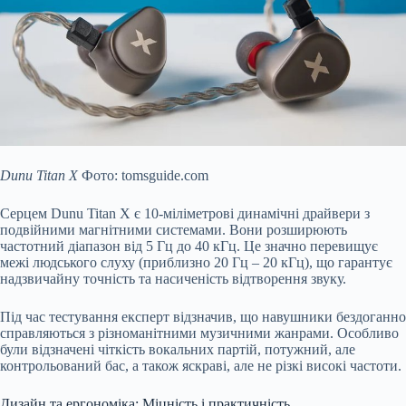
Dunu Titan X
Фото: tomsguide.com
Серцем Dunu Titan X є 10-міліметрові динамічні драйвери з
подвійними магнітними системами. Вони розширюють
частотний діапазон від 5 Гц до 40 кГц. Це значно перевищує
межі людського слуху (приблизно 20 Гц – 20 кГц), що гарантує
надзвичайну точність та насиченість відтворення звуку.
Під час тестування експерт відзначив, що навушники бездоганно
справляються з різноманітними музичними жанрами. Особливо
були відзначені чіткість вокальних партій, потужний, але
контрольований бас, а також яскраві, але не різкі високі частоти.
Дизайн та ергономіка: Міцність і практичність