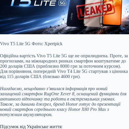
Vivo T5 Lite 5G Фото: Xpertpick
Офіційна вартість Vivo T5 Lite 5G ще не оприлюднена. Проте, за
прогнозами, на міжнародних ринках смартфон коштуватиме до
200 доларів США (приблизно 8000 грн за поточним курсом).
Для порівняння, попередній Vivo T4 Lite 5G стартував з цінника
від 115 доларів США (близько 4600 грн).
Нагадаємо, нещодавно з’явилася інформація про новий
захищений смартфон RugOne Xever 8, оснащений функціями для
активного відпочинку та роботи в екстремальних умовах.
Також, за даними джерел, бренд Honor готує до презентації
новий смартфон середнього класу Honor X80 Pro Max з
потужним акумулятором.
Підсумок від Українське життя: