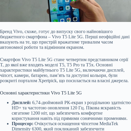
Бренд Vivo, схоже, готує до випуску свого найновішого
бюджетного смартфона – Vivo T5 Lite 5G. Перші неофіційні дані
вказують на те, що пристрій вражатиме тривалим часом
автономної роботи та відмінним екраном.
Смартфон Vivo T5 Lite 5G стане четвертим представником серії
T, до якої вже входять моделі T5, T5 Pro та T5x. Основні
характеристики майбутнього T5 Lite 5G, включаючи дисплей,
чіпсет, камери, батарею, пам’ять та доступні кольори, були
розкриті порталом Xpertpick, що посилається на власні джерела.
Основні характеристики Vivo T5 Lite 5G
Дисплей:
6,74-дюймовий РК-екран з роздільною здатністю
HD+ та частотою оновлення 120 Гц. Пікова яскравість
сягатиме 1200 ніт, що забезпечить комфортне
користування навіть під прямими сонячними променями.
Процесор:
Очікується оснащення чіпсетом MediaTek
Dimensity 6300, який покликаний забезпечити