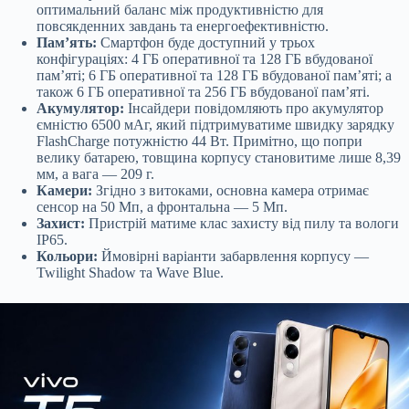
оптимальний баланс між продуктивністю для
повсякденних завдань та енергоефективністю.
Пам’ять:
Смартфон буде доступний у трьох
конфігураціях: 4 ГБ оперативної та 128 ГБ вбудованої
пам’яті; 6 ГБ оперативної та 128 ГБ вбудованої пам’яті; а
також 6 ГБ оперативної та 256 ГБ вбудованої пам’яті.
Акумулятор:
Інсайдери повідомляють про акумулятор
ємністю 6500 мАг, який підтримуватиме швидку зарядку
FlashCharge потужністю 44 Вт. Примітно, що попри
велику батарею, товщина корпусу становитиме лише 8,39
мм, а вага — 209 г.
Камери:
Згідно з витоками, основна камера отримає
сенсор на 50 Мп, а фронтальна — 5 Мп.
Захист:
Пристрій матиме клас захисту від пилу та вологи
IP65.
Кольори:
Ймовірні варіанти забарвлення корпусу —
Twilight Shadow та Wave Blue.