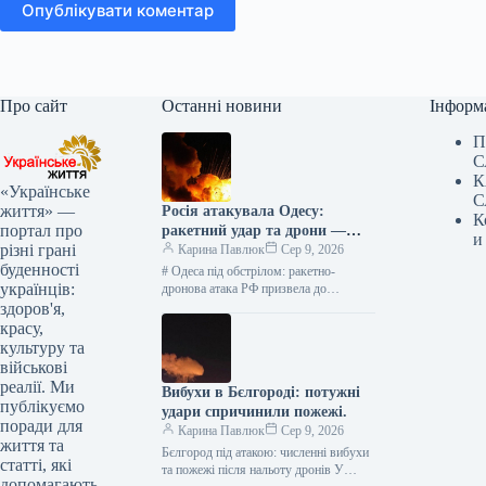
Опублікувати коментар
Про сайт
Останні новини
Інформ
П
С
К
«Українське
С
життя» —
Росія атакувала Одесу:
К
портал про
ракетний удар та дрони —
и
різні грані
оперативні новини
Карина Павлюк
Сер 9, 2026
буденності
# Одеса під обстрілом: ракетно-
українців:
дронова атака РФ призвела до
руйнувань У ніч на 9 серпня російські
здоров'я,
війська здійснили потужну
красу,
комбіновану…
культуру та
військові
реалії. Ми
Вибухи в Бєлгороді: потужні
публікуємо
удари спричинили пожежі.
поради для
Карина Павлюк
Сер 9, 2026
життя та
Бєлгород під атакою: численні вибухи
статті, які
та пожежі після нальоту дронів У
допомагають