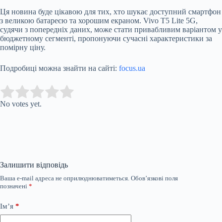
Ця новина буде цікавою для тих, хто шукає доступний смартфон
з великою батареєю та хорошим екраном. Vivo T5 Lite 5G,
судячи з попередніх даних, може стати привабливим варіантом у
бюджетному сегменті, пропонуючи сучасні характеристики за
помірну ціну.
Подробиці можна знайти на сайті:
focus.ua
Submit Rating
Rate this item:
No votes yet.
Залишити відповідь
Ваша e-mail адреса не оприлюднюватиметься.
Обов’язкові поля
позначені
*
Ім’я
*