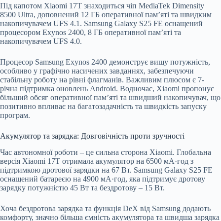
Під капотом Xiaomi 17T знаходиться чіп MediaTek Dimensity
8500 Ultra, доповнений 12 ГБ оперативної пам’яті та швидким
накопичувачем UFS 4.1. Samsung Galaxy S25 FE оснащений
процесором Exynos 2400, 8 ГБ оперативної пам’яті та
накопичувачем UFS 4.0.
Процесор Samsung Exynos 2400 демонструє вищу потужність,
особливо у графічно насичених завданнях, забезпечуючи
стабільну роботу на рівні флагманів. Важливим плюсом є 7-
річна підтримка оновлень Android. Водночас, Xiaomi пропонує
більший обсяг оперативної пам’яті та швидший накопичувач, що
позитивно впливає на багатозадачність та швидкість запуску
програм.
Акумулятор та зарядка: Довговічність проти зручності
Час автономної роботи – це сильна сторона Xiaomi. Глобальна
версія Xiaomi 17T отримала акумулятор на 6500 мА·год з
підтримкою дротової зарядки на 67 Вт. Samsung Galaxy S25 FE
оснащений батареєю на 4900 мА·год, яка підтримує дротову
зарядку потужністю 45 Вт та бездротову – 15 Вт.
Хоча бездротова зарядка та функція DeX від Samsung додають
комфорту, значно більша ємність акумулятора та швидша зарядка