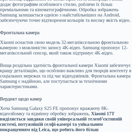
додає фотографіям особливого стилю, роблячи їх більш
преміальними та кінематографічними. Обробка зображень
Samsung залишається однією з найстабільніших на Android,
забезпечуючи точне відтворення кольорів та високу якість відео.
Фронтальна камера
Xiaomi оснастив свою модель 32-мегапіксельною фронтальною
камерою з можливістю запису 4K-відео. Samsung пропонує 12-
мегапіксельний сенсор, який також підтримує 4K-відео.
Вища роздільна здатність фронтальної камери Xiaomi забезпечує
кращу деталізацію, що особливо важливо для творців контенту в
соціальних мережах та під час відеодзвінків. Фронтальна камера
Samsung є надійною, але поступається за технічними
характеристиками.
Вердикт щодо камер
Хоча Samsung Galaxy S25 FE пропонує вражаючу 8K-
відеозйомку та відмінну обробку зображень,
Xiaomi 17T
виділяється завдяки своїй універсальній телеоб’єктивній
системі, потужнішій селфі-камері та унікальним
покращенням від Leica, що робить його більш