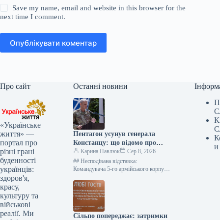
Save my name, email and website in this browser for the
next time I comment.
Опублікувати коментар
Про сайт
Останні новини
Інформ
П
С
К
«Українське
С
життя» —
Пентагон усунув генерала
К
портал про
Констанцу: що відомо про
и
різні грані
рішення щодо військової
Карина Павлюк
Сер 8, 2026
буденності
допомоги Україні
## Несподівана відставка:
українців:
Командувача 5-го армійського корпусу
США Чарльза Костанцу усунули від
здоров'я,
виконання обов’язків ### Термінове
красу,
звільнення високопосадовця
культуру та
Міністерство оборони…
військові
реалії. Ми
Сільпо попереджає: затримки