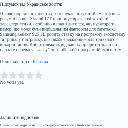
Підсумок від Українське життя:
Цікаве порівняння для тих, хто шукає потужний смартфон за
розумні гроші. Xiaomi 17T пропонує вражаючі технічні
характеристики, особливо в плані дисплея, акумулятора та
камер, що може бути вирішальним фактором для багатьох.
Samsung Galaxy S25 FE робить ставку на програмну екосистему
та тривалу підтримку, що також є важливим для тривалого
використання. Вибір залежить від ваших пріоритетів: чи ви
надаєте перевагу “залізу” чи стабільній програмній екосистемі.
Оригінал статті:
focus.ua
Submit Rating
Rate this item:
No votes yet.
Залишити відповідь
Ваша e-mail адреса не оприлюднюватиметься.
Обов’язкові поля