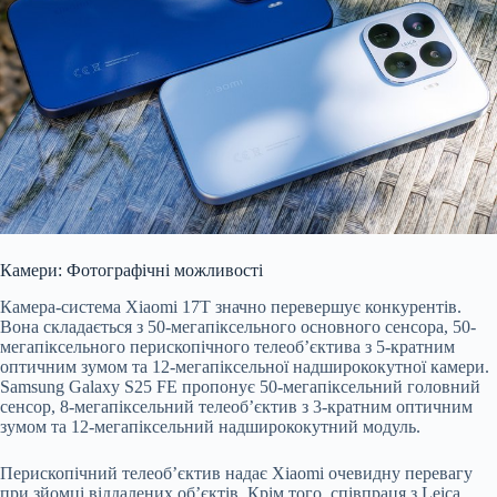
Камери: Фотографічні можливості
Камера-система Xiaomi 17T значно перевершує конкурентів.
Вона складається з 50-мегапіксельного основного сенсора, 50-
мегапіксельного перископічного телеоб’єктива з 5-кратним
оптичним зумом та 12-мегапіксельної надширококутної камери.
Samsung Galaxy S25 FE пропонує 50-мегапіксельний головний
сенсор, 8-мегапіксельний телеоб’єктив з 3-кратним оптичним
зумом та 12-мегапіксельний надширококутний модуль.
Перископічний телеоб’єктив надає Xiaomi очевидну перевагу
при зйомці віддалених об’єктів. Крім того, співпраця з Leica