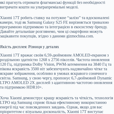
які прагнуть отримати флагманські функції без необхідності
витрачати кошти на ультрапреміальні моделі.
Xiaomi 17T робить ставку на потужне “залізо” та вдосконалені
камери, тоді як Samsung Galaxy S25 FE вирізняється тривалою
програмною підтримкою та інтеграцією в екосистему бренду.
Давайте детальніше розглянемо, чим ці смартфони можуть
зацікавити покупців, згідно з даними gizmochina.com.
Якість дисплея: Різниця у деталях
Xiaomi 17T вражає своїм 6,59-дюймовим AMOLED-екраном з
роздільною здатністю 1268 x 2756 пікселів. Частота оновлення
120 Гц, підтримка Dolby Vision, PWM-затемнення на 3840 Гц та
пікова яскравість 3500 ніт забезпечують надзвичайно чітке та
яскраве зображення, особливо в умовах яскравого сонячного
світла. Samsung, у свою чергу, пропонує 6,7-дюймовий Dynamic
LTPO AMOLED 2X дисплей з адаптивною частотою оновлення
та підтримкою HDR10+.
Хоча Xiaomi демонструє кращу яскравість та чіткість, технологія
LTPO від Samsung сприяє більш ефективному використанню
енергії під час повсякденних завдань. Однак, якщо для вас
пріоритетом є візуальна досконалість, Xiaomi 17T виступає