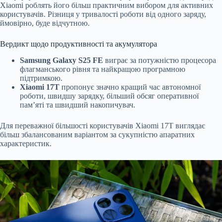
Xiaomi роблять його більш практичним вибором для активних
користувачів. Різниця у тривалості роботи від одного заряду,
ймовірно, буде відчутною.
Вердикт щодо продуктивності та акумулятора
Samsung Galaxy S25 FE
виграє за потужністю процесора
флагманського рівня та найкращою програмною
підтримкою.
Xiaomi 17T
пропонує значно кращий час автономної
роботи, швидшу зарядку, більший обсяг оперативної
пам’яті та швидший накопичувач.
Для переважної більшості користувачів Xiaomi 17T виглядає
більш збалансованим варіантом за сукупністю апаратних
характеристик.