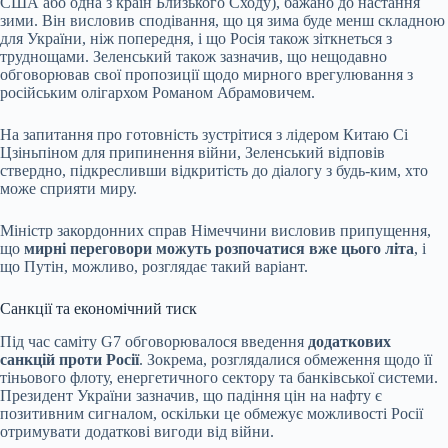
США або одна з країн Близького Сходу), бажано до настання
зими. Він висловив сподівання, що ця зима буде менш складною
для України, ніж попередня, і що Росія також зіткнеться з
труднощами. Зеленський також зазначив, що нещодавно
обговорював свої пропозиції щодо мирного врегулювання з
російським олігархом Романом Абрамовичем.
На запитання про готовність зустрітися з лідером Китаю Сі
Цзіньпіном для припинення війни, Зеленський відповів
ствердно, підкресливши відкритість до діалогу з будь-ким, хто
може сприяти миру.
Міністр закордонних справ Німеччини висловив припущення,
що
мирні переговори можуть розпочатися вже цього літа
, і
що Путін, можливо, розглядає такий варіант.
Санкції та економічний тиск
Під час саміту G7 обговорювалося введення
додаткових
санкцій проти Росії
. Зокрема, розглядалися обмеження щодо її
тіньового флоту, енергетичного сектору та банківської системи.
Президент України зазначив, що падіння цін на нафту є
позитивним сигналом, оскільки це обмежує можливості Росії
отримувати додаткові вигоди від війни.