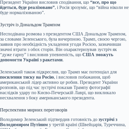
Президент України висловив сподівання, що
“все, про що
йдеться, буде реалізовано”
, і Росія зрозуміє, що “війна ніколи не
буде нормалізованою”.
Зустріч із Дональдом Трампом
Несподівана розмова з президентом США Дональдом Трампом,
за словами Зеленського, була вичерпною. Трамп, своєю чергою,
заявив про необхідність укладення угоди Росією, зазначивши
значні втрати з обох сторін. Він охарактеризував зустріч як
“дуже гарну” і висловив упевненість, що
США зможуть
допомогти Україні з ракетами
.
Зеленський також підкреслив, що Трамп має потенціал для
посилення тиску на Росію
, і висловив побажання, щоб
американський лідер активно це робив. Президент України
розповів, що під час зустрічі показав Трампу фотографії
наслідків удару по Києво-Печерській Лаврі, що викликало
несхвалення з боку американського президента.
Перспективи мирних переговорів
Володимир Зеленський підтвердив готовність до
зустрічі з
Володимиром Путіним
у третій країні (Швейцарія, Туреччина,