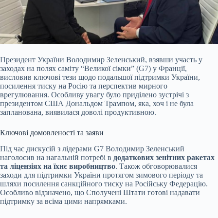
Президент України Володимир Зеленський, взявши участь у
заходах на полях саміту “Великої сімки” (G7) у Франції,
висловив ключові тези щодо подальшої підтримки України,
посилення тиску на Росію та перспектив мирного
врегулювання. Особливу увагу було приділено зустрічі з
президентом США Дональдом Трампом, яка, хоч і не була
запланована, виявилася доволі продуктивною.
Ключові домовленості та заяви
Під час дискусій з лідерами G7 Володимир Зеленський
наголосив на нагальній потребі в
додаткових зенітних ракетах
та ліцензіях на їхнє виробництво
. Також обговорювалися
заходи для підтримки України протягом зимового періоду та
шляхи посилення санкційного тиску на Російську Федерацію.
Особливо відзначено, що Сполучені Штати готові надавати
підтримку за всіма цими напрямками.