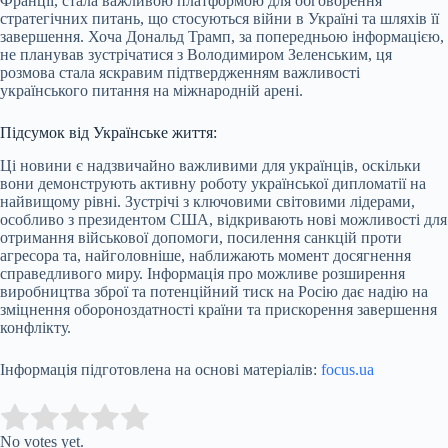
Франції, стала важливою платформою для обговорення
стратегічних питань, що стосуються війни в Україні та шляхів її
завершення. Хоча Дональд Трамп, за попередньою інформацією,
не планував зустрічатися з Володимиром Зеленським, ця
розмова стала яскравим підтвердженням важливості
українського питання на міжнародній арені.
Підсумок від Українське життя:
Ці новини є надзвичайно важливими для українців, оскільки
вони демонструють активну роботу української дипломатії на
найвищому рівні. Зустрічі з ключовими світовими лідерами,
особливо з президентом США, відкривають нові можливості для
отримання військової допомоги, посилення санкцій проти
агресора та, найголовніше, наближають момент досягнення
справедливого миру. Інформація про можливе розширення
виробництва зброї та потенційний тиск на Росію дає надію на
зміцнення обороноздатності країни та прискорення завершення
конфлікту.
Інформація підготовлена на основі матеріалів:
focus.ua
Submit Rating
Rate this item:
No votes yet.