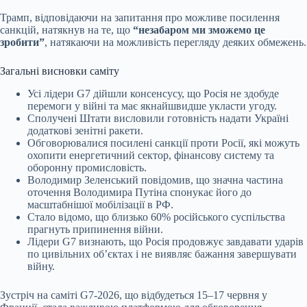
Трамп, відповідаючи на запитання про можливе посилення
санкцій, натякнув на те, що
“незабаром ми зможемо це
зробити”
, натякаючи на можливість перегляду деяких обмежень.
Загальні висновки саміту
Усі лідери G7 дійшли консенсусу, що Росія не здобуде
перемоги у війні та має якнайшвидше укласти угоду.
Сполучені Штати висловили готовність надати Україні
додаткові зенітні ракети.
Обговорювалися посилені санкції проти Росії, які можуть
охопити енергетичний сектор, фінансову систему та
оборонну промисловість.
Володимир Зеленський повідомив, що значна частина
оточення Володимира Путіна спонукає його до
масштабнішої мобілізації в РФ.
Стало відомо, що близько 60% російського суспільства
прагнуть припинення війни.
Лідери G7 визнають, що Росія продовжує завдавати ударів
по цивільних об’єктах і не виявляє бажання завершувати
війну.
Зустріч на саміті G7-2026, що відбудеться 15–17 червня у