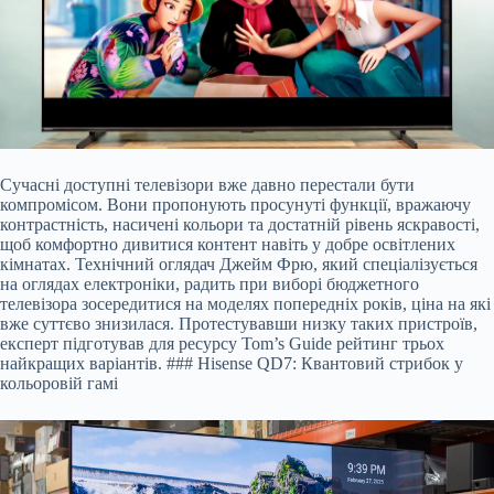
Сучасні доступні телевізори вже давно перестали бути
компромісом. Вони пропонують просунуті функції, вражаючу
контрастність, насичені кольори та достатній рівень яскравості,
щоб комфортно дивитися контент навіть у добре освітлених
кімнатах. Технічний оглядач Джейм Фрю, який спеціалізується
на оглядах електроніки, радить при виборі бюджетного
телевізора зосередитися на моделях попередніх років, ціна на які
вже суттєво знизилася. Протестувавши низку таких пристроїв,
експерт підготував для ресурсу Tom’s Guide рейтинг трьох
найкращих варіантів. ### Hisense QD7: Квантовий стрибок у
кольоровій гамі