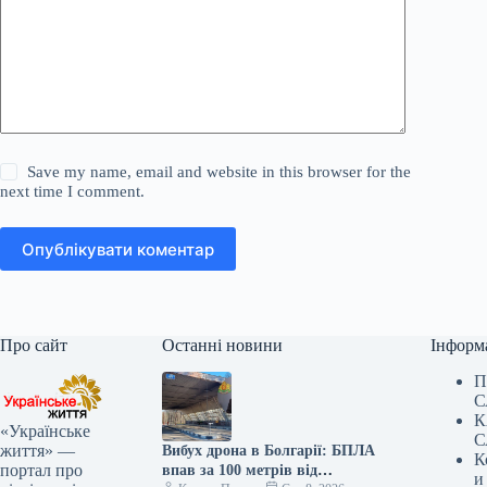
Save my name, email and website in this browser for the
next time I comment.
Опублікувати коментар
Про сайт
Останні новини
Інформ
П
С
К
«Українське
С
життя» —
Вибух дрона в Болгарії: БПЛА
К
портал про
впав за 100 метрів від
и