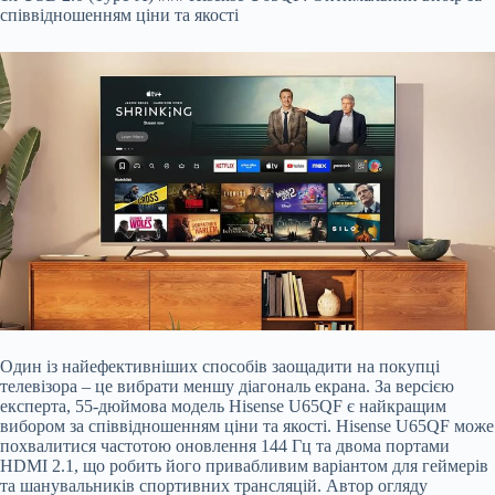
співвідношенням ціни та якості
Один із найефективніших способів заощадити на покупці
телевізора – це вибрати меншу діагональ екрана. За версією
експерта, 55-дюймова модель Hisense U65QF є найкращим
вибором за співвідношенням ціни та якості. Hisense U65QF може
похвалитися частотою оновлення 144 Гц та двома портами
HDMI 2.1, що робить його привабливим варіантом для геймерів
та шанувальників спортивних трансляцій. Автор огляду