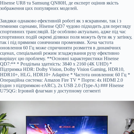
Hisense UR8 та Samsung QN80H, де експерт оцінив якість
зображення цих популярних моделей.
Завдяки однаково ефективній роботі як з яскравими, так і з
темними сценами, Hisense QD7 чудово підходить для перегляду
спортивних трансляцій. Це особливо актуально, адже під час
спортивних подій окремі ділянки поля можуть бути як у затінку,
так і під прямими сонячними променями. Хоча частота
оновлення 60 Гц може спричиняти розмиття в динамічних
сценах, спеціальний режим згладжування руху ефективно
вирішує цю проблему. **Основні характеристики Hisense
QD7:** * Роздільна здатність: 3840 x 2160 (4K UHD) *
Підтримка HDR: Dolby Vision, Dolby Vision Gaming, HDR10,
HDR10+, HLG, HDR10+ Adaptive * Частота оновлення: 60 Гц *
Операційна система: Amazon Fire TV * Порти: 4x HDMI 2.0
(один з підтримкою eARC), 2x USB 2.0 (Type-A) ### Hisense
U75QG: Ігровий флагман у доступному сегменті