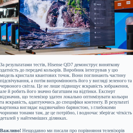
За результатами тестів, Hisense QD7 демонструє виняткову
здатність до передачі кольорів. Виробник інтегрував у цю
модель кристали квантових точок. Вони поглинають частину
підсвічування, а потім випромінюють його у вигляді зеленого та
червоного світла. Це не лише підвищує яскравість зображення,
але й робить його значно багатшим на відтінки. Експерт
відзначив, що телевізор здатен локально оптимізувати кольори
та яскравість, адаптуючись до специфіки контенту. В результаті
картинка виглядає надзвичайно барвистою, з глибокими
чорними тонами там, де це потрібно, і водночас зберігає чіткість
деталей у найтемніших ділянках.
Важливо!
Нещодавно ми писали про порівняння телевізорів