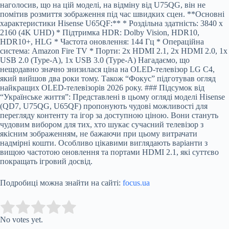
наголосив, що на цій моделі, на відміну від U75QG, він не
помітив розмиття зображення під час швидких сцен. **Основні
характеристики Hisense U65QF:** * Роздільна здатність: 3840 x
2160 (4K UHD) * Підтримка HDR: Dolby Vision, HDR10,
HDR10+, HLG * Частота оновлення: 144 Гц * Операційна
система: Amazon Fire TV * Порти: 2x HDMI 2.1, 2x HDMI 2.0, 1x
USB 2.0 (Type-A), 1x USB 3.0 (Type-A) Нагадаємо, що
нещодавно значно знизилася ціна на OLED-телевізор LG C4,
який вийшов два роки тому. Також “Фокус” підготував огляд
найкращих OLED-телевізорів 2026 року. ### Підсумок від
“Українське життя”: Представлені в цьому огляді моделі Hisense
(QD7, U75QG, U65QF) пропонують чудові можливості для
перегляду контенту та ігор за доступною ціною. Вони стануть
чудовим вибором для тих, хто шукає сучасний телевізор з
якісним зображенням, не бажаючи при цьому витрачати
надмірні кошти. Особливо цікавими виглядають варіанти з
вищою частотою оновлення та портами HDMI 2.1, які суттєво
покращать ігровий досвід.
Подробиці можна знайти на сайті:
focus.ua
Submit Rating
Rate this item:
No votes yet.