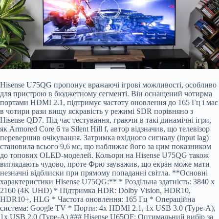
Hisense U75QG пропонує вражаючі ігрові можливості, особливо
для пристрою в бюджетному сегменті. Він оснащений чотирма
портами HDMI 2.1, підтримує частоту оновлення до 165 Гц і має
в чотири рази вищу яскравість у режимі SDR порівняно з
Hisense QD7. Під час тестування, граючи в такі динамічні ігри,
як Armored Core 6 та Silent Hill f, автор відзначив, що телевізор
перевершив очікування. Затримка вхідного сигналу (input lag)
становила всього 9,6 мс, що наближає його за цим показником
до топових OLED-моделей. Кольори на Hisense U75QG також
виглядають чудово, проте Фрю зауважив, що екран може мати
незначні відблиски при прямому попаданні світла. **Основні
характеристики Hisense U75QG:** * Роздільна здатність: 3840 x
2160 (4K UHD) * Підтримка HDR: Dolby Vision, HDR10,
HDR10+, HLG * Частота оновлення: 165 Гц * Операційна
система: Google TV * Порти: 4x HDMI 2.1, 1x USB 3.0 (Type-A),
1x USB 2.0 (Type-A) ### Hisense U65QF: Оптимальний вибір за