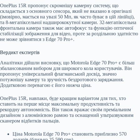
OnePlus 15R пропонує скромнішу камерну систему, що
складається з основного сенсора, який не вказано в оригіналі
(імовірно, мається на увазі 50 Мп, як часто буває в цій лінійці),
та 8-мегапіксельної надширококутної камери. 32-мегапіксельна
фронтальна камера також має автофокус та функцію оптичної
стабілізації зображення для відео, проте за роздільною здатністю
не може зрівнятися з Edge 70 Pro+.
Вердикт експертів
Аналітики дійшли висновку, що Motorola Edge 70 Pro+ є більш
збалансованим вибором для широкого кола користувачів. Він
пропонує універсальний флагманський досвід, значно
потужнішу камеру та зручність бездротового заряджання.
Додатковою перевагою є його нижча ціна.
OnePlus 15R, навпаки, буде кращим варіантом для тих, хто
ставить на перше місце максимальну продуктивність та
рекордну автономність. Він також вражає своїм преміальним
дизайном з алюмінієвою рамою та оснащений ультразвуковим
сканером відбитків пальців.
Ціна Motorola Edge 70 Pro+ становить приблизно 570
доларів (близько 25 590 грн).