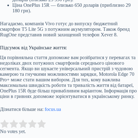
Ціна OnePlus 15R — близько 650 доларів (приблизно 29
180 грн).
Нагадаємо, компанія Vivo готує до випуску бюджетний
смартфон T5 Lite 5G з потужним акумулятором. Також бренд
RugOne представив новий захищений телефон Xever 8.
Підсумок від Українське життя:
Ця порівняльна стаття допоможе вам розібратися у перевагах та
недоліках двох потужних смартфонів середнього цінового
сегмента. Якщо ви шукаєте універсальний пристрій з чудовою
камерою та гнучкими можливостями зарядки, Motorola Edge 70
Pro+ може стати вашим вибором. Для тих, кому важлива
максимальна швидкість роботи та тривалість життя від батареї,
OnePlus 15R буде більш привабливим варіантом. Інформація про
ціни в гривнях допоможе зорієнтуватися в українському ринку.
Дізнатися більше на:
focus.ua
Submit Rating
Rate this item:
No votes yet.