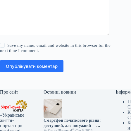
Save my name, email and website in this browser for the
next time I comment.
Опублікувати коментар
Про сайт
Останні новини
Інформ
П
С
К
«Українське
С
життя» —
Смартфон початкового рівня:
К
портал про
доступний, але потужний —
и
різні грані
новий екран та ШІ-функції
Ольга Шаповал
Сер 6, 2026