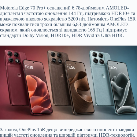
Motorola Edge 70 Pro+ оснащений 6,78-дюймовим AMOLED-
дисплеєм з частотою оновлення 144 Гц, підтримкою HDR10+ та
вражаючою піковою яскравістю 5200 ніт. Натомість OnePlus 15R
може похвалитися трохи більшим 6,83-дюймовим AMOLED-
екраном, який оновлюється зі швидкістю 165 Гц і підтримує
стандарти Dolby Vision, HDR10+, HDR Vivid та Ultra HDR.
Загалом, OnePlus 15R дещо випереджає свого опонента завдяки
вищій частоті оновлення та ширшій підтримці HDR-технологій.