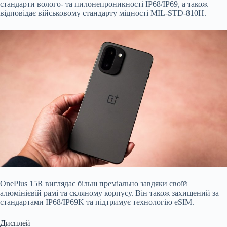
стандарти волого- та пилонепроникності IP68/IP69, а також
відповідає військовому стандарту міцності MIL-STD-810H.
OnePlus 15R виглядає більш преміально завдяки своїй
алюмінієвій рамі та скляному корпусу. Він також захищений за
стандартами IP68/IP69K та підтримує технологію eSIM.
Дисплей