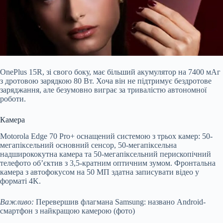
OnePlus 15R, зі свого боку, має більший акумулятор на 7400 мАг
з дротовою зарядкою 80 Вт. Хоча він не підтримує бездротове
заряджання, але безумовно виграє за тривалістю автономної
роботи.
Камера
Motorola Edge 70 Pro+ оснащений системою з трьох камер: 50-
мегапіксельний основний сенсор, 50-мегапіксельна
надширококутна камера та 50-мегапіксельний перископічний
телефото об’єктив з 3,5-кратним оптичним зумом. Фронтальна
камера з автофокусом на 50 МП здатна записувати відео у
форматі 4K.
Важливо:
Перевершив флагмана Samsung: названо Android-
смартфон з найкращою камерою (фото)