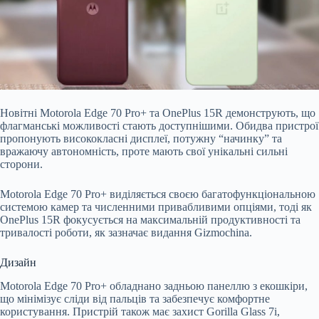
Новітні Motorola Edge 70 Pro+ та OnePlus 15R демонструють, що
флагманські можливості стають доступнішими. Обидва пристрої
пропонують висококласні дисплеї, потужну “начинку” та
вражаючу автономність, проте мають свої унікальні сильні
сторони.
Motorola Edge 70 Pro+ виділяється своєю багатофункціональною
системою камер та численними привабливими опціями, тоді як
OnePlus 15R фокусується на максимальній продуктивності та
тривалості роботи, як зазначає видання Gizmochina.
Дизайн
Motorola Edge 70 Pro+ обладнано задньою панеллю з екошкіри,
що мінімізує сліди від пальців та забезпечує комфортне
користування. Пристрій також має захист Gorilla Glass 7i,