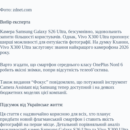
Фото: zdnet.com
Вибір експерта
Камера Samsung Galaxy S26 Ultra, безсумнівно, задовольнить
запити більшості користувачів. Однак, Vivo X300 Ultra пропонує
ширші можливості для ентузіастів фотографії. На думку Кханни,
Vivo X300 Ultra заслуговує звання найкращого камерофона 2026
року.
Варто згадати, що смартфон середнього класу OnePlus Nord 6
робить якісні знімки, попри відсутність телеоб’єктива.
Також видання “Фокус” повідомляло, що потужний інструмент
Camera Assistant від Samsung тепер доступний і на деяких
бюджетних моделях цієї компанії.
Підсумок від Українське життя:
Ця стаття є надзвичайно корисною для всіх, хто планує
придбати новий флагманський смартфон і ставить якість
фотографій на перше місце. Детальний порівняльний аналіз
можливостей камер Samsung Galaxy S26 Ultra та Vivo X300 Ultra,