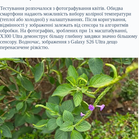
Тестування розпочалося з фотографування квітів. Обидва
смартфони надають можливість вибору колірної температури
(теплої або холодної) у налаштуваннях. Після коригування,
відмінності у зображенні залежать від сенсора та алгоритмів
обробки. На фотографіях, зроблених при 1x масштабуванні,
X300 Ultra демонструє більшу глибину завдяки значно більшому
сенсору. Водночас, зображення з Galaxy S26 Ultra дещо
перенасичене різкістю.