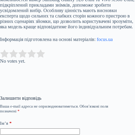
підкріплений прикладами знімків, допоможе зробити
усвідомлений вибір. Особливу цінність мають висновки
експерта щодо сильних та слабких сторін кожного пристрою в
різних сценаріях зйомки, що дозволить користувачеві зрозуміти,
яка модель краще відповідатиме його індивідуальним потребам.
Інформація підготовлена на основі матеріалів:
focus.ua
Submit Rating
Rate this item:
No votes yet.
Залишити відповідь
Ваша e-mail адреса не оприлюднюватиметься.
Обов’язкові поля
позначені
*
Ім’я
*