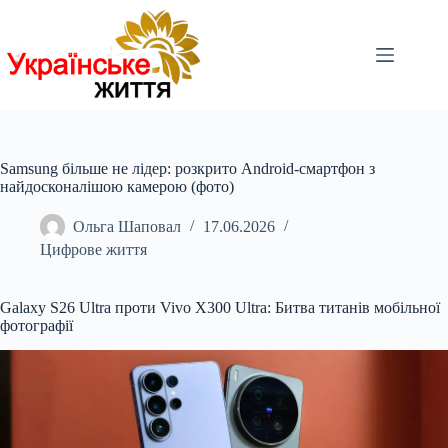
Перейти
до
вмісту
Samsung більше не лідер: розкрито Android-смартфон з
найдосконалішою камерою (фото)
Ольга Шаповал
17.06.2026
Цифрове життя
Galaxy S26 Ultra проти Vivo X300 Ultra: Битва титанів мобільної
фотографії