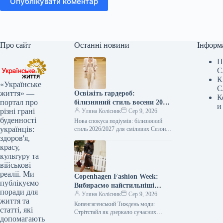
Опублікувати коментар
Про сайт
Останні новини
Інформ
П
С
К
«Українське
С
життя» —
Освіжіть гардероб:
К
портал про
білизняний стиль восени 2026
и
різні грані
– від корсетів до комбінацій
Уляна Колісник
Сер 9, 2026
буденності
Нова спокуса подіумів: білизняний
українців:
стиль 2026/2027 для сміливих Сезон
осінь-зима 2026/2027 розкрив на
здоров'я,
модних показах нове бачення
красу,
жіночності, експресії та…
культуру та
військові
реалії. Ми
Copenhagen Fashion Week:
публікуємо
Вибираємо найстильніші
поради для
образи від гостей
Уляна Колісник
Сер 9, 2026
життя та
Копенгагенський Тиждень моди:
статті, які
Стрітстайл як дзеркало сучасних
допомагають
трендів Вулична мода на Тижні моди в