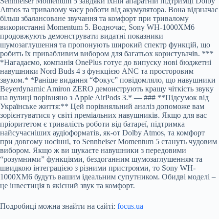
Sennheiser Momentum 5 завдяки їхній апаратній підтримці Dolby
Atmos та тривалому часу роботи від акумулятора. Вона відзначає
більш збалансоване звучання та комфорт при тривалому
використанні Momentum 5. Водночас, Sony WH-1000XM6
продовжують демонструвати видатні показники
шумозаглушення та пропонують широкий спектр функцій, що
робить їх привабливим вибором для багатьох користувачів. ***
*Нагадаємо, компанія OnePlus готує до випуску нові бюджетні
навушники Nord Buds 4 з функцією ANC та просторовим
звуком.* *Раніше видання “Фокус” повідомляло, що навушники
Beyerdynamic Amiron ZERO демонструють кращу чіткість звуку
на вулиці порівняно з Apple AirPods 3.* — ### **Підсумок від
Українське життя:** Цей порівняльний аналіз допоможе вам
зорієнтуватися у світі преміальних навушників. Якщо для вас
пріоритетом є тривалість роботи від батареї, підтримка
найсучасніших аудіоформатів, як-от Dolby Atmos, та комфорт
при довгому носінні, то Sennheiser Momentum 5 стануть чудовим
вибором. Якщо ж ви шукаєте навушники з передовими
“розумними” функціями, бездоганним шумозаглушенням та
швидкою інтеграцією з різними пристроями, то Sony WH-
1000XM6 будуть вашим ідеальним супутником. Обидві моделі –
це інвестиція в якісний звук та комфорт.
Подробиці можна знайти на сайті:
focus.ua