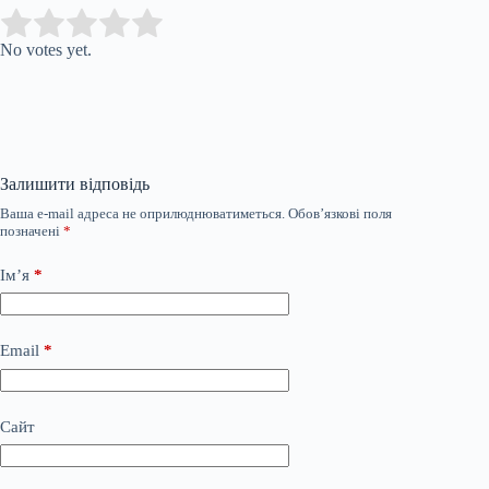
Submit Rating
Rate this item:
No votes yet.
Залишити відповідь
Ваша e-mail адреса не оприлюднюватиметься.
Обов’язкові поля
позначені
*
Ім’я
*
Email
*
Сайт