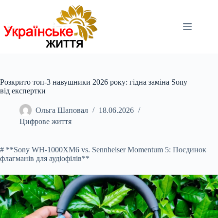
Перейти
до
вмісту
Розкрито топ-3 навушники 2026 року: гідна заміна Sony
від експертки
Ольга Шаповал
18.06.2026
Цифрове життя
# **Sony WH-1000XM6 vs. Sennheiser Momentum 5: Поєдинок
флагманів для аудіофілів**