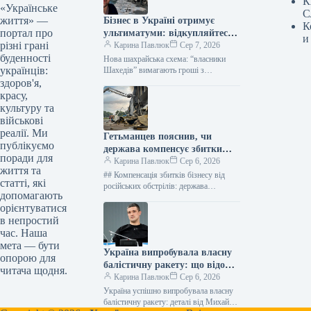
К
«Українське
С
життя» —
Бізнес в Україні отримує
К
портал про
ультиматуми: відкупляйтеся
и
різні грані
від атак або втратите все
Карина Павлюк
Сер 7, 2026
буденності
Нова шахрайська схема: “власники
українців:
Шахедів” вимагають гроші з
українського бізнесу Українські
здоров'я,
підприємці стали об’єктами нової
красу,
схеми вимагання. Анонімні звернення,
культуру та
що…
військові
реалії. Ми
Гетьманцев пояснив, чи
публікуємо
держава компенсує збитки
поради для
бізнесам від ударів РФ
Карина Павлюк
Сер 6, 2026
життя та
## Компенсація збитків бізнесу від
статті, які
російських обстрілів: держава
допомагають
чекатиме на репарації Держава наразі
орієнтуватися
не має фінансових ресурсів для
в непростий
прямого відшкодування…
час. Наша
мета — бути
Україна випробувала власну
опорою для
балістичну ракету: що відомо
читача щодня.
про нову зброю
Карина Павлюк
Сер 6, 2026
Україна успішно випробувала власну
балістичну ракету: деталі від Михайла