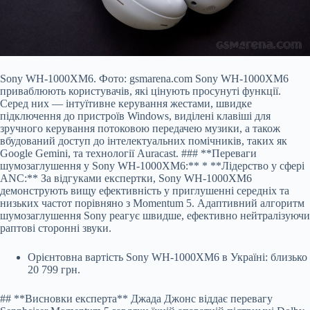
Sony WH-1000XM6. Фото: gsmarena.com Sony WH-1000XM6
приваблюють користувачів, які цінують просунуті функції.
Серед них — інтуїтивне керування жестами, швидке
підключення до пристроїв Windows, виділені клавіші для
зручного керування потоковою передачею музики, а також
вбудований доступ до інтелектуальних помічників, таких як
Google Gemini, та технології Auracast. ### **Переваги
шумозаглушення у Sony WH-1000XM6:** * **Лідерство у сфері
ANC:** За відгуками експертки, Sony WH-1000XM6
демонструють вищу ефективність у приглушенні середніх та
низьких частот порівняно з Momentum 5. Адаптивний алгоритм
шумозаглушення Sony реагує швидше, ефективно нейтралізуючи
раптові сторонні звуки.
Орієнтовна вартість Sony WH-1000XM6 в Україні: близько
20 799 грн.
## **Висновки експерта** Джада Джонс віддає перевагу