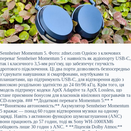
Sennheiser Momentum 5. Фото: zdnet.com Однією з ключових
переваг Sennheiser Momentum 5 є наявність як аудіопорту USB-C,
так і класичного 3,5-мм роз’єму, що забезпечує гнучкість
дротового підключення. Ці два порти дозволяють безпосередньо
з’єднувати навушники зі смартфонами, ноутбуками та
планшетами, що підтримують USB-C, для відтворення аудіо з
високою роздільною здатністю до 24 біт/96 кГц. Крім того, ця
модель підтримує кодеки AptX Adaptive та AptX Lossless, що
стане приємним бонусом для власників вінілових програвачів та
CD-плеєрів. ### **Додаткові переваги Momentum 5:** *
**Виняткова автономність:** Акумулятор Sennheiser Momentum
5 вражає — понад 60 годин відтворення музики на одному
заряді. Навіть з активною функцією шумозаглушення (ANC)
вони працюють до 57 годин, тоді як Sony WH-1000XM6
обіцяють лише 30 годин з ANC. * **Ліцензія Dolby Atmos:**