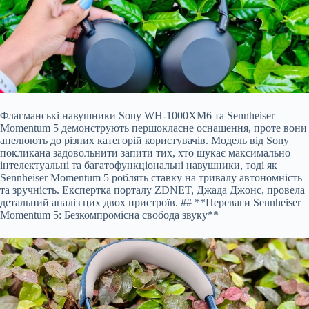
Флагманські навушники Sony WH-1000
XM6 та Sennheiser
Momentum 5 демонструють першокласне оснащення, проте вони
апелюють до різних категорій користувачів. Модель від Sony
покликана задовольнити запити тих, хто шукає максимально
інтелектуальні та багатофункціональні навушники, тоді як
Sennheiser Momentum 5 роблять ставку на тривалу автономність
та зручність. Експертка порталу ZDNET, Джада Джонс, провела
детальний аналіз цих двох пристроїв. ## **Переваги Sennheiser
Momentum 5: Безкомпромісна свобода звуку**