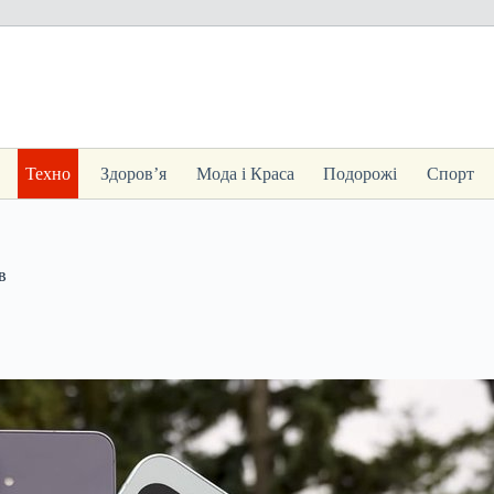
Техно
Здоров’я
Мода і Краса
Подорожі
Спорт
в