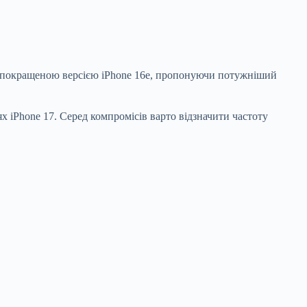
н є покращеною версією iPhone 16e, пропонуючи потужніший
х iPhone 17. Серед компромісів варто відзначити частоту