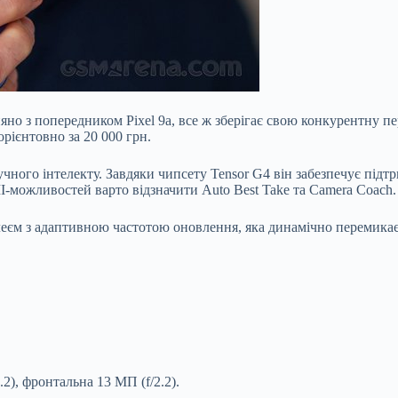
няно з попередником Pixel 9a, все ж зберігає свою конкурентну п
рієнтовно за 20 000 грн.
учного інтелекту. Завдяки чипсету Tensor G4 він забезпечує підтр
І-можливостей варто відзначити Auto Best Take та Camera Coach.
м з адаптивною частотою оновлення, яка динамічно перемикаєть
2), фронтальна 13 МП (f/2.2).