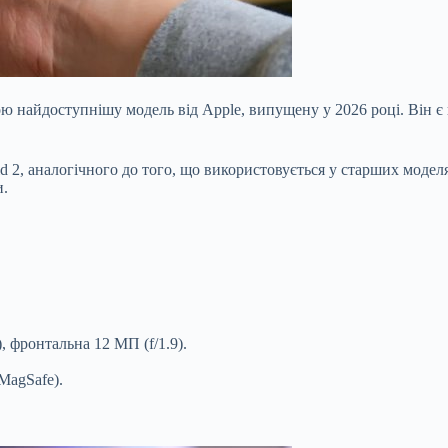
обою найдоступнішу модель від Apple, випущену у 2026 році. Ві
d 2, аналогічного до того, що використовується у старших моделя
и.
, фронтальна 12 МП (f/1.9).
MagSafe).