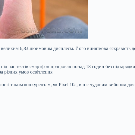
м великим 6,83-дюймовим дисплеєм. Його виняткова яскравість до
під час тестів смартфон працював понад 18 годин без підзарядки.
а різних умов освітлення.
ості таким конкурентам, як Pixel 10a, він є чудовим вибором дл