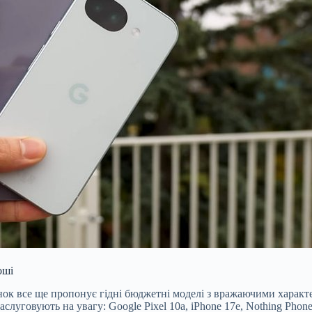
оші
ринок все ще пропонує гідні бюджетні моделі з вражаючими харак
слуговують на увагу: Google Pixel 10
a, iPhone 17e, Nothing Phon