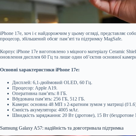
iPhone 17e, хоч і є найдорожчим у цьому огляді, представляє с
процесор, збільшений обсяг пам’яті та підтримку MagSafe.
Корпус iPhone 17e виготовлено з міцного матеріалу Ceramic Shiel
оновлення дисплея 60 Гц та лише один об’єктив основної камер
Основні характеристики iPhone 17e:
Дисплей: 6,1-дюймовий OLED, 60 Гц.
Процесор: Apple A19.
Оперативна пам’ять: 8 ГБ.
Вбудована пам’ять: 256 ГБ, 512 ГБ.
Камери: основна 48 МП з 2-кратним зумом у матриці (f/1.6)
Ємність акумулятора: 4005 мАг.
Швидкість заряджання: 20 Вт (дротове), 15 Вт (бездротове 
Samsung Galaxy A57: надійність та довготривала підтримка