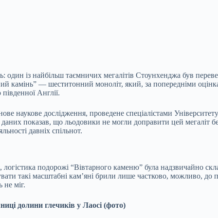
ть: один із найбільш таємничих мегалітів Стоунхенджа був пере
й камінь” — шеститонний моноліт, який, за попередніми оцінкам
 південної Англії.
ве наукове дослідження, проведене спеціалістами Університету 
 даних показав, що льодовики не могли доправити цей мегаліт б
яльності давніх спільнот.
, логістика подорожі “Вівтарного каменю” була надзвичайно скла
ати такі масштабні кам’яні брили лише частково, можливо, до 
 не міг.
иці долини глечиків у Лаосі (фото)