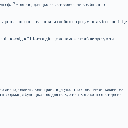
ельєф. Ймовірно, для цього застосовували комбінацію
, ретельного планування та глибокого розуміння місцевості. Це
івнічно-східної Шотландії. Це допоможе глибше зрозуміти
 саме стародавні люди транспортували такі величезні камені на
 інформація буде цікавою для всіх, хто захоплюється історією,