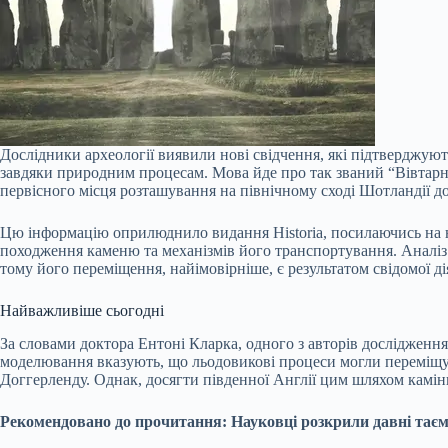
Дослідники археології виявили нові свідчення, які підтверджую
завдяки природним процесам. Мова йде про так званий “Вівтарни
первісного місця розташування на північному сході Шотландії до
Цю інформацію оприлюднило видання Historia, посилаючись на но
походження каменю та механізмів його транспортування. Аналіз
тому його переміщення, найімовірніше, є результатом свідомої ді
Найважливіше сьогодні
За словами доктора Ентоні Кларка, одного з авторів дослідження
моделювання вказують, що льодовикові процеси могли переміщув
Доггерленду. Однак, досягти південної Англії цим шляхом камінь
Рекомендовано до прочитання: Науковці розкрили давні таємн