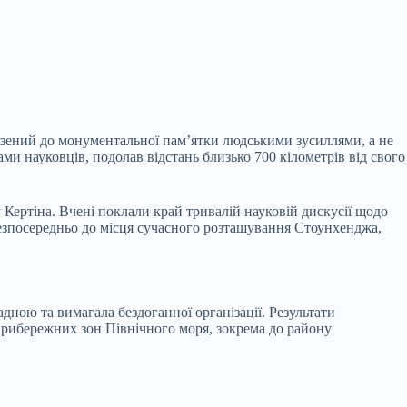
везений до монументальної пам’ятки людськими зусиллями, а не
и науковців, подолав відстань близько 700 кілометрів від свого
Кертіна. Вчені поклали край тривалій науковій дискусії щодо
езпосередньо до місця сучасного розташування Стоунхенджа,
дною та вимагала бездоганної організації. Результати
прибережних зон Північного моря, зокрема до району