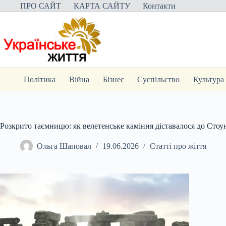
Перейти
ПРО САЙТ
КАРТА САЙТУ
Контакти
до
вмісту
Політика
Війна
Бізнес
Суспільство
Культура
Розкрито таємницю: як велетенське каміння діставалося до Сто
Ольга Шаповал
19.06.2026
Статті про жіття