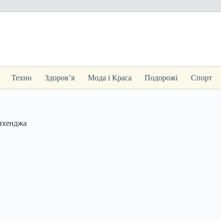
Техно
Здоров’я
Мода і Краса
Подорожі
Спорт
унхенджа