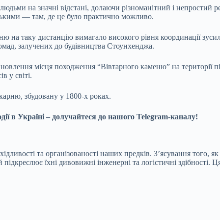
людьми на значні відстані, долаючи різноманітний і непростий р
ькими — там, де це було практично можливо.
 на таку дистанцію вимагало високого рівня координації зусиль
ромад, залучених до будівництва Стоунхенджа.
ановлення місця походження “Вівтарного каменю” на території п
в у світі.
арню, збудовану у 1800-х роках.
дії в Україні – долучайтеся до нашого Telegram-каналу!
ідливості та організованості наших предків. З’ясування того, як
 підкреслює їхні дивовижні інженерні та логістичні здібності. Ця