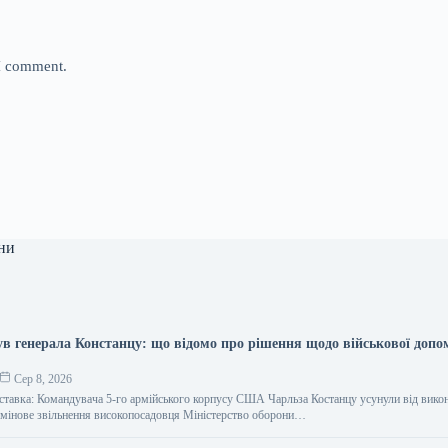
 I comment.
ни
ув генерала Констанцу: що відомо про рішення щодо військової допо
Сер 8, 2026
дставка: Командувача 5-го армійського корпусу США Чарльза Костанцу усунули від вико
рмінове звільнення високопосадовця Міністерство оборони…