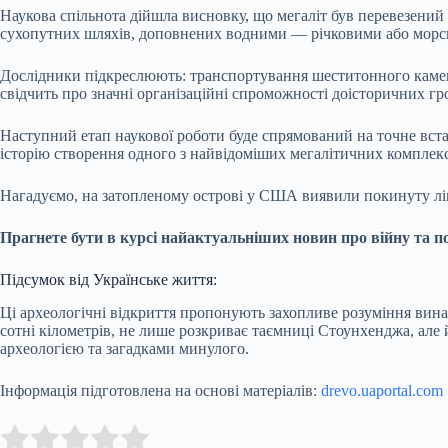
Наукова спільнота дійшла висновку, що мегаліт був перевезений 
сухопутних шляхів, доповнених водними — річковими або морс
Дослідники підкреслюють: транспортування шеститонного каменю
свідчить про значні організаційні спроможності доісторичних г
Наступний етап наукової роботи буде спрямований на точне вст
історію створення одного з найвідоміших мегалітичних комплексі
Нагадуємо, на затопленому острові у США виявили покинуту лік
Прагнете бути в курсі найактуальніших новин про війну та по
Підсумок від Українське життя:
Ці археологічні відкриття пропонують захопливе розуміння винах
сотні кілометрів, не лише розкриває таємниці Стоунхенджа, але й
археологією та загадками минулого.
Інформація підготовлена на основі матеріалів:
drevo.uaportal.com
Submit Rating
Rate this item: