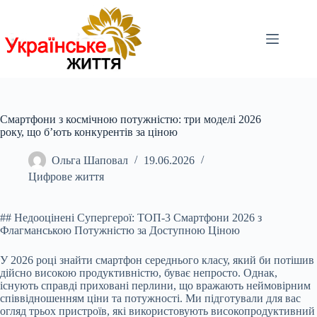
Перейти
до
вмісту
Смартфони з космічною потужністю: три моделі 2026
року, що б’ють конкурентів за ціною
Ольга Шаповал
19.06.2026
Цифрове життя
## Недооцінені Супергерої: ТОП-3 Смартфони 2026 з
Флагманською Потужністю за Доступною Ціною
У 20
26 році знайти смартфон середнього класу, який би потішив
дійсно високою продуктивністю, буває непросто. Однак,
існують справді приховані перлини, що вражають неймовірним
співвідношенням ціни та потужності. Ми підготували для вас
огляд трьох пристроїв, які використовують високопродуктивний