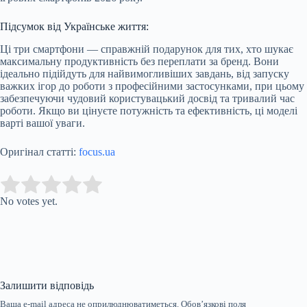
Підсумок від Українське життя:
Ці три смартфони — справжній подарунок для тих, хто шукає
максимальну продуктивність без переплати за бренд. Вони
ідеально підійдуть для найвимогливіших завдань, від запуску
важких ігор до роботи з професійними застосунками, при цьому
забезпечуючи чудовий користувацький досвід та тривалий час
роботи. Якщо ви цінуєте потужність та ефективність, ці моделі
варті вашої уваги.
Оригінал статті:
focus.ua
Submit Rating
Rate this item:
No votes yet.
Залишити відповідь
Ваша e-mail адреса не оприлюднюватиметься.
Обов’язкові поля