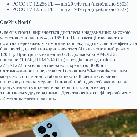
POCO F7 12/256 ГБ — від 20 949 грн (приблизно $503)
POCO F7 12/512 ГБ — від 21 949 грн (приблизно $527)
OnePlus Nord 6
OnePlus Nord 6 вирізняється дисплеєм з надзвичайно високою
частотою оновлення – до 165 Гц. На практиці така частота
помітна переважно у вимогливих іграх, тоді як для інтерфейсу та
більшості додатків використовується більш економний режим
120 Гц. Пристрій оснащений 6,78-дюймовою AMOLED-
панеллю (10 біт, ШІМ 3840 Гц) з роздільною здатністю
2772×1272 пікселів та піковою яскравістю 3600 ніт.
Фотоможливості представлені основним 50-мегапіксельним
модулем з оптичною стабілізацією та 8-мегапіксельною
ширококутною камерою. Типовий набір для субфлагмана, де
продуктивність виходить на перший план, а камери
залишаються другорядними. Для створення селфі передбачено
32-мегапіксельний датчик.