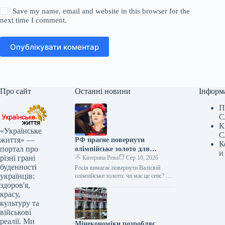
Save my name, email and website in this browser for the
next time I comment.
Опублікувати коментар
Про сайт
Останні новини
Інформ
П
С
К
«Українське
С
життя» —
РФ прагне повернути
К
портал про
олімпійське золото для
и
різні грані
“коханки Путіна” – нова
Катерина Рева
Сер 10, 2026
буденності
хвиля скандалу.
Росія вимагає повернути Валієвій
українців:
олімпійське золото: чи має це сенс? На
тлі повернення російської фігуристки
здоров'я,
Каміли Валієвої до міжнародних
красу,
змагань…
культуру та
військові
реалії. Ми
Мінекономіки розробляє