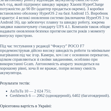
мА·год, який підтримує швидку зарядку Xiaomi HyperCharge
потужністю до 90 Вт (адаптер продається окремо). З коробки
встановлено оболонку HyperOS 2 на базі Android 15. Виробник
гарантує 4 великі оновлення системи (включаючи HyperOS 3 та
Android 16), що забезпечує плавну та швидку роботу, зокрема
завдяки накопичувачу стандарту UFS 4.1. Компанія також обіцяє
надавати оновлення безпеки протягом шести років з моменту
випуску пристрою.
Під час тестування у редакції “Фокусу” POCO F7
продемонстрував дійсно високу швидкість роботи та мінімальне
нагрівання під час ігор. Камери, хоч і не є основною перевагою,
цілком справляються зі своїми завданнями, особливо при
використанні Gcam. Автономність апарату знаходиться на
хорошому рівні, хоча й не вражає, попри велику ємність
акумулятора.
Результати тестів:
AnTuTu 10 — 2 024 751;
Geekbench 6 — 2062 (одноядерний), 6402 (багатоядерний).
Орієнтовна вартість в Україні: