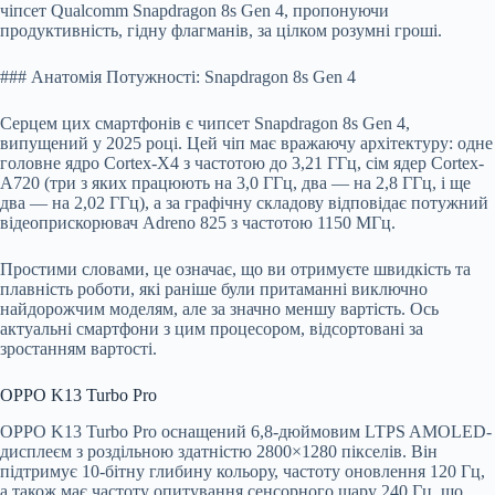
чіпсет Qualcomm Snapdragon 8s Gen 4, пропонуючи
продуктивність, гідну флагманів, за цілком розумні гроші.
### Анатомія Потужності: Snapdragon 8s Gen 4
Серцем цих смартфонів є чипсет Snapdragon 8s Gen 4,
випущений у 2025 році. Цей чіп має вражаючу архітектуру: одне
головне ядро Cortex-X4 з частотою до 3,21 ГГц, сім ядер Cortex-
A720 (три з яких працюють на 3,0 ГГц, два — на 2,8 ГГц, і ще
два — на 2,02 ГГц), а за графічну складову відповідає потужний
відеоприскорювач Adreno 825 з частотою 1150 МГц.
Простими словами, це означає, що ви отримуєте швидкість та
плавність роботи, які раніше були притаманні виключно
найдорожчим моделям, але за значно меншу вартість. Ось
актуальні смартфони з цим процесором, відсортовані за
зростанням вартості.
OPPO K13 Turbo Pro
OPPO K13 Turbo Pro оснащений 6,8-дюймовим LTPS AMOLED-
дисплеєм з роздільною здатністю 2800×1280 пікселів. Він
підтримує 10-бітну глибину кольору, частоту оновлення 120 Гц,
а також має частоту опитування сенсорного шару 240 Гц, що