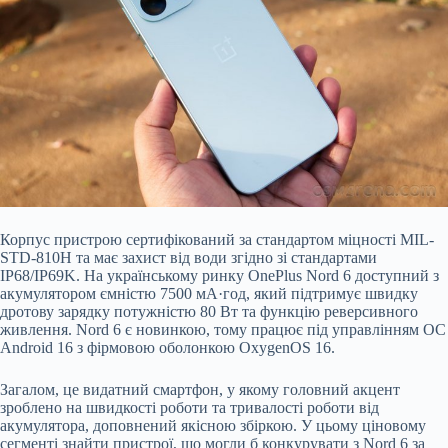
Корпус пристрою сертифікований за стандартом міцності MIL-
STD-810H та має захист від води згідно зі стандартами
IP68/IP69K. На українському ринку OnePlus Nord 6 доступний з
акумулятором ємністю 7500 мА·год, який підтримує швидку
дротову зарядку потужністю 80 Вт та функцію реверсивного
живлення. Nord 6 є новинкою, тому працює під управлінням ОС
Android 16 з фірмовою оболонкою OxygenOS 16.
Загалом, це видатний смартфон, у якому головний акцент
зроблено на швидкості роботи та тривалості роботи від
акумулятора, доповнений якісною збіркою. У цьому ціновому
сегменті знайти пристрої, що могли б конкурувати з Nord 6 за