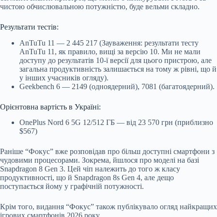
чистою обчислювальною потужністю, буде вельми складно.
Результати тестів:
AnTuTu 11 — 2 445 217 (Зауваження: результати тесту
AnTuTu 11, як правило, вищі за версію 10. Ми не мали
доступу до результатів 10-ї версії для цього пристрою, але
загальна продуктивність залишається на тому ж рівні, що й
у інших учасників огляду).
Geekbench 6 — 2149 (одноядерний), 7081 (багатоядерний).
Орієнтовна вартість в Україні:
OnePlus Nord 6 5G 12/512 ГБ — від 23 570 грн (приблизно
$567)
Раніше “Фокус” вже розповідав про більш доступні смартфони з
чудовими процесорами. Зокрема, йшлося про моделі на базі
Snapdragon 8 Gen 3. Цей чіп належить до того ж класу
продуктивності, що й Snapdragon 8s Gen 4, але дещо
поступається йому у графічній потужності.
Крім того, видання “Фокус” також публікувало огляд найкращих
ігрових смартфонів 2026 року.