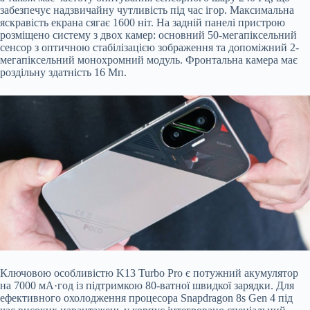
забезпечує надзвичайну чутливість під час ігор. Максимальна
яскравість екрана сягає 1600 ніт. На задній панелі пристрою
розміщено систему з двох камер: основний 50-мегапіксельний
сенсор з оптичною стабілізацією зображення та допоміжний 2-
мегапіксельний монохромний модуль. Фронтальна камера має
роздільну здатність 16 Мп.
Ключовою особливістю K13 Turbo Pro є потужний акумулятор
на 7000 мА·год із підтримкою 80-ватної швидкої зарядки. Для
ефективного охолодження процесора Snapdragon 8s Gen 4 під