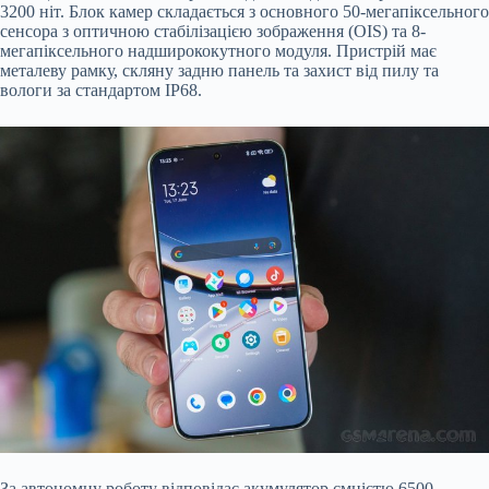
3200 ніт. Блок камер складається з основного 50-мегапіксельного
сенсора з оптичною стабілізацією зображення (OIS) та 8-
мегапіксельного надширококутного модуля. Пристрій має
металеву рамку, скляну задню панель та захист від пилу та
вологи за стандартом IP68.
За автономну роботу відповідає акумулятор ємністю 6500