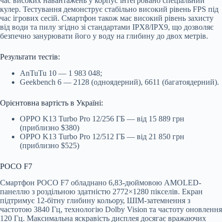
час високих навантажень у корпус інтегровано спеціальний
кулер. Тестування демонструє стабільно високий рівень FPS під
час ігрових сесій. Смартфон також має високий рівень захисту
від води та пилу згідно зі стандартами IPX8/IPX9, що дозволяє
безпечно занурювати його у воду на глибину до двох метрів.
Результати тестів:
AnTuTu 10 — 1 983 048;
Geekbench 6 — 2128 (одноядерний), 6611 (багатоядерний).
Орієнтовна вартість в Україні:
OPPO K13 Turbo Pro 12/256 ГБ — від 15 889 грн
(приблизно $380)
OPPO K13 Turbo Pro 12/512 ГБ — від 21 850 грн
(приблизно $525)
POCO F7
Смартфон POCO F7 обладнано 6,83-дюймовою AMOLED-
панеллю з роздільною здатністю 2772×1280 пікселів. Екран
підтримує 12-бітну глибину кольору, ШІМ-затемнення з
частотою 3840 Гц, технологію Dolby Vision та частоту оновлення
120 Гц. Максимальна яскравість дисплея досягає вражаючих