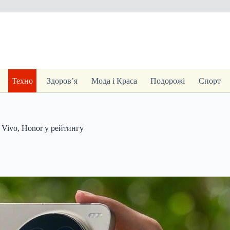
Техно
Здоров’я
Мода і Краса
Подорожі
Спорт
 Vivo, Honor у рейтингу