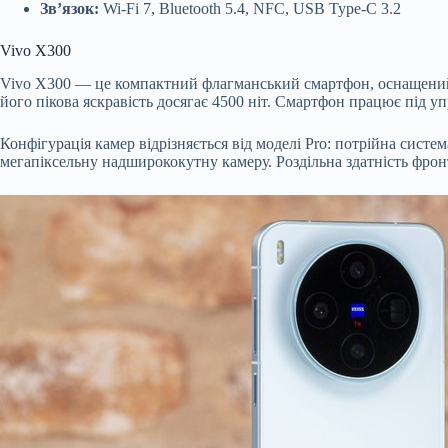
Зв’язок:
Wi-Fi 7, Bluetooth 5.4, NFC, USB Type-C 3.2
Vivo X300
Vivo X300 — це компактний флагманський смартфон, оснащени
його пікова яскравість досягає 4500 ніт. Смартфон працює під у
Конфігурація камер відрізняється від моделі Pro: потрійна сист
мегапіксельну надширококутну камеру. Роздільна здатність фрон