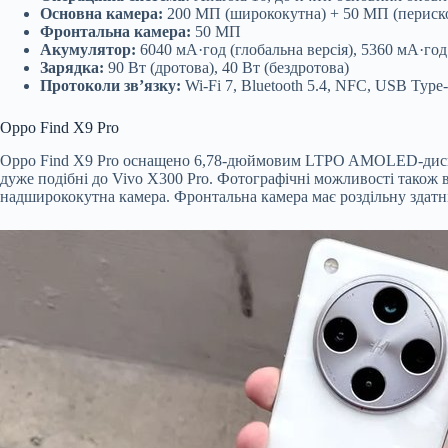
Основна камера:
200 МП (ширококутна) + 50 МП (периско
Фронтальна камера:
50 МП
Акумулятор:
6040 мА·год (глобальна версія), 5360 мА·год
Зарядка:
90 Вт (дротова), 40 Вт (бездротова)
Протоколи зв’язку:
Wi-Fi 7, Bluetooth 5.4, NFC, USB Type-
Oppo Find X9 Pro
Oppo Find X9 Pro оснащено 6,78-дюймовим LTPO AMOLED-диспле
дуже подібні до Vivo X300 Pro. Фотографічні можливості також 
надширококутна камера. Фронтальна камера має роздільну здатн