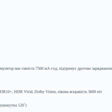
умулятор має ємність 7500 мА·год, підтримує дротове заряджання
10+, HDR Vivid, Dolby Vision, пікова яскравість 3600 ніт
рококутна 120˚)