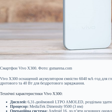
Смартфон Vivo X300. Фото: gsmarena.com
Vivo X300 оснащений акумулятором ємністю 6040 мА·год для глоб
дротового та 40 Вт для бездротового заряджання.
Технічні характеристики Vivo X300:
Дисплей:
6,31-дюймовий LTPO AMOLED, роздільна здатність
Процесор:
MediaTek Dimensity 9500 (3 нм)
Операційна система:
Android 16, до п’яти основних оновл