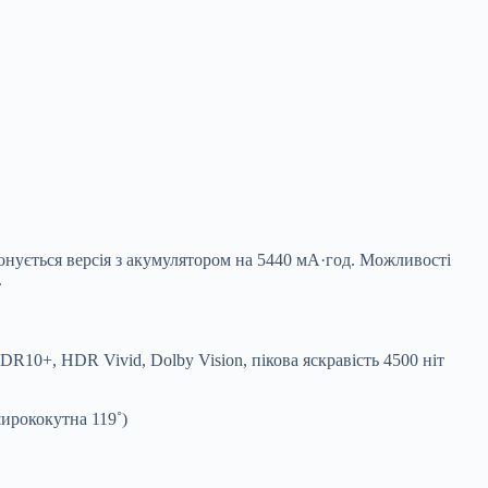
онується версія з акумулятором на 5440 мА·год. Можливості
.
10+, HDR Vivid, Dolby Vision, пікова яскравість 4500 ніт
ирококутна 119˚)