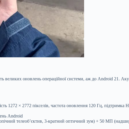
ять великих оновлень операційної системи, аж до Android 21. Ак
 1272 × 2772 пікселів, частота оновлення 120 Гц, підтримка HDR
ень Android
пічний телеоб’єктив, 3-кратний оптичний зум) + 50 МП (надши