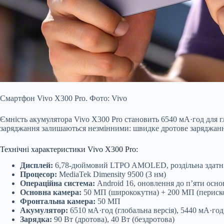
Смартфон Vivo X300 Pro. Фото: Vivo
Ємність акумулятора Vivo X300 Pro становить 6540 мА·год для г
заряджання залишаються незмінними: швидке дротове заряджанн
Технічні характеристики Vivo X300 Pro:
Дисплей:
6,78-дюймовий LTPO AMOLED, роздільна здатність
Процесор:
MediaTek Dimensity 9500 (3 нм)
Операційна система:
Android 16, оновлення до п’яти осно
Основна камера:
50 МП (ширококутна) + 200 МП (периско
Фронтальна камера:
50 МП
Акумулятор:
6510 мА·год (глобальна версія), 5440 мА·год
Зарядка:
90 Вт (дротова), 40 Вт (бездротова)