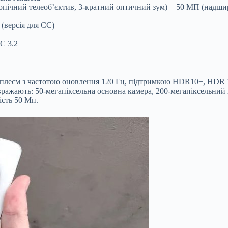
пічний телеоб’єктив, 3-кратний оптичний зум) + 50 МП (надшир
 (версія для ЄС)
C 3.2
єм з частотою оновлення 120 Гц, підтримкою HDR10+, HDR Vivi
вражають: 50-мегапіксельна основна камера, 200-мегапіксельний 
ість 50 Мп.