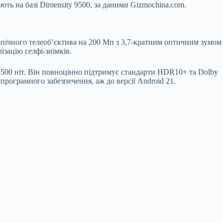
ь на базі Dimensity 9500, за даними Gizmochina.com.
опічного телеоб’єктива на 200 Мп з 3,7-кратним оптичним зумом
зацію селфі-знімків.
0 ніт. Він повноцінно підтримує стандарти HDR10+ та Dolby
програмного забезпечення, аж до версії Android 21.