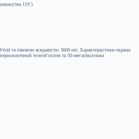
ококутна 119˚)
d та піковою яскравістю 3600 ніт. Характеристики екрана
перископічний телеоб’єктив та 50-мегапіксельна