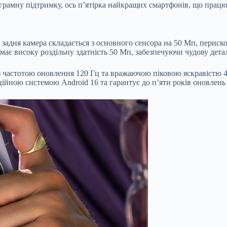
амну підтримку, ось п’ятірка найкращих смартфонів, що працюют
задня камера складається з основного сенсора на 50 Мп, периск
є високу роздільну здатність 50 Мп, забезпечуючи чудову деталі
тотою оновлення 120 Гц та вражаючою піковою яскравістю 450
ійною системою Android 16 та гарантує до п’яти років оновлень 