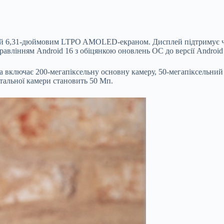
й 6,31-дюймовим LTPO AMOLED-екраном. Дисплей підтримує час
правлінням Android 16 з обіцянкою оновлень ОС до версії Android
ема включає 200-мегапіксельну основну камеру, 50-мегапіксельни
тальної камери становить 50 Мп.