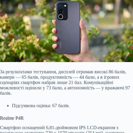
За результатами тестування, дисплей отримав високі 86 балів,
камери — 65 балів, продуктивність — 44 бали, а в ігрових
сценаріях смартфон набрав лише 21 бал. Комунікаційні
можливості оцінили у 73 бали, а автономність — у вражаючі 97
балів.
Підсумкова оцінка: 67 балів.
Realme P4R
Смартфон оснащений 6,81-дюймовим IPS LCD-екраном з
роздільною здатністю 720 × 1570 пікселів (254 ppi), частотою