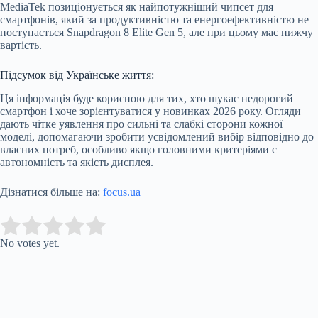
MediaTek позиціонується як найпотужніший чипсет для
смартфонів, який за продуктивністю та енергоефективністю не
поступається Snapdragon 8 Elite Gen 5, але при цьому має нижчу
вартість.
Підсумок від Українське життя:
Ця інформація буде корисною для тих, хто шукає недорогий
смартфон і хоче зорієнтуватися у новинках 2026 року. Огляди
дають чітке уявлення про сильні та слабкі сторони кожної
моделі, допомагаючи зробити усвідомлений вибір відповідно до
власних потреб, особливо якщо головними критеріями є
автономність та якість дисплея.
Дізнатися більше на:
focus.ua
Submit Rating
Rate this item:
No votes yet.