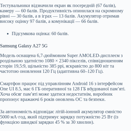
Тестувальники відзначили екран як посередній (67 балів),
камеру — 60 балів. Продуктивність опинилася на скромному
рівні — 30 балів, а в іграх — 13 балів. Акумулятор отримав
високу оцінку 97 балів, а комунікації — 66 балів.
Підсумкова оцінка: 60 балів.
Samsung Galaxy A27 5G
Модель оснащена 6,7-дюймовим Super AMOLED-дисплеєм з
роздільною здатністю 1080 × 2340 пікселів, співвідношенням
сторін 19,5:9, щільністю 385 ppi, яскравістю до 800 ніт та
частотою оновлення 120 Гц (адаптивна 60–120 Гц).
Смартфон працює під управлінням Android 16 з інтерфейсом
One UI 8.5, має 6 ГБ оперативної та 128 ГБ вбудованої пам’яті.
Хоча обсяг пам’яті може здатися недостатнім, виробник
пропонує вражаючі 6 років оновлень ОС та безпеки.
За автономність відповідає літій-іонний акумулятор ємністю
5000 мА·год, який підтримує зарядку потужністю 25 Вт (із
функцією швидкої зарядки 45 % за 30 хвилин).