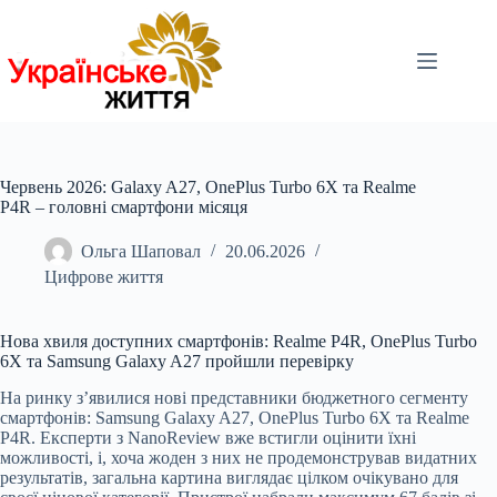
Перейти
до
вмісту
Червень 2026: Galaxy A27, OnePlus Turbo 6X та Realme
P4R – головні смартфони місяця
Ольга Шаповал
20.06.2026
Цифрове життя
Нова хвиля доступних смартфонів: Realme P4R, OnePlus Turbo
6X та Samsung Galaxy A27 пройшли перевірку
На ринку з’явилися нові представники бюджетного сегменту
смартфонів: Samsung Galaxy A27, OnePlus Turbo 6X та Realme
P4R. Експерти з NanoReview вже встигли оцінити їхні
можливості, і, хоча жоден з них не продемонстрував видатних
результатів, загальна картина виглядає цілком очікувано для