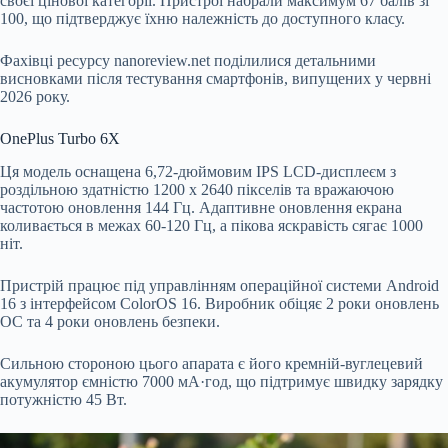
своєї цінової категорії. Пристрої набрали максимум 67 балів зі
100
, що підтверджує їхню належність до доступного класу.
Фахівці ресурсу nanoreview.net поділилися детальними
висновками після тестування смартфонів, випущених у червні
2026 року.
OnePlus Turbo 6X
Ця модель оснащена 6,72-дюймовим IPS LCD-дисплеєм з
роздільною здатністю 1200 x 2640 пікселів та вражаючою
частотою оновлення 144 Гц. Адаптивне оновлення екрана
коливається в межах 60-120 Гц, а пікова яскравість сягає 1000
ніт.
Пристрій працює під управлінням операційної системи Android
16 з інтерфейсом ColorOS 16. Виробник обіцяє 2 роки оновлень
ОС та 4 роки оновлень безпеки.
Сильною стороною цього апарата є його кремній-вуглецевий
акумулятор ємністю 7000 мА·год, що підтримує швидку зарядку
потужністю 45 Вт.