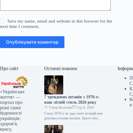
Save my name, email and website in this browser for the
next time I comment.
Опублікувати коментар
Про сайт
Останні новини
Інформ
П
С
К
«Українське
С
життя» —
7 трендових штанів з 1970-х:
К
портал про
ваш літній стиль 2026 року
и
різні грані
Уляна Колісник
Сер 8, 2026
буденності
Стиль 1970-х не здає своїх позицій вже
українців:
декілька сезонів поспіль. Цього літа це
особливо очевидно завдяки штанам:
здоров'я,
моделі, що були…
красу,