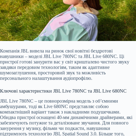
Компанія JBL вивела на ринок свої новітні бездротові
навушники – моделі JBL Live 780NC та JBL Live 680NC. Ці
пристрої готові занурити вас у світ кришталево чистого звуку
завдяки передовим технологіям, таким як адаптивне
шумозаглушення, просторовий звук та можливість
персонального налаштування аудіопрофілю.
Ключові характеристики JBL Live 780NC та JBL Live 680NC
JBL Live 780NC – це повнорозмірна модель з об’ємними
амбушурами, тоді як Live 680NC представляє собою
компактніший варіант також з накладними подушечками.
Обидва пристрої оснащені 40-мм динамічними драйверами, які
забезпечують потужне та деталізоване звучання. Для повного
занурення у музику, фільми чи подкасти, навушники
підтримують технологію JBL Spatial Sound 3.0. Більше того,