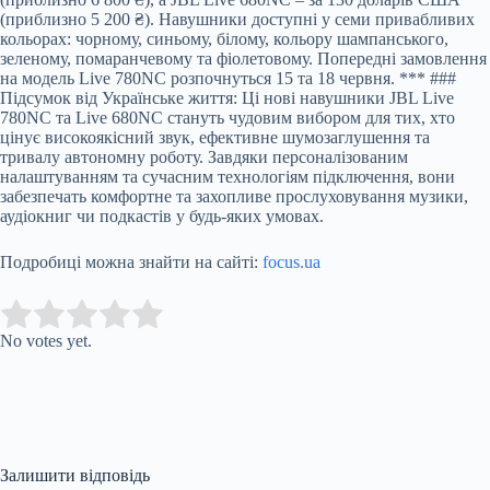
(приблизно 5 200 ₴). Навушники доступні у семи привабливих
кольорах: чорному, синьому, білому, кольору шампанського,
зеленому, помаранчевому та фіолетовому. Попередні замовлення
на модель Live 780NC розпочнуться 15 та 18 червня. *** ###
Підсумок від Українське життя: Ці нові навушники JBL Live
780NC та Live 680NC стануть чудовим вибором для тих, хто
цінує високоякісний звук, ефективне шумозаглушення та
тривалу автономну роботу. Завдяки персоналізованим
налаштуванням та сучасним технологіям підключення, вони
забезпечать комфортне та захопливе прослуховування музики,
аудіокниг чи подкастів у будь-яких умовах.
Подробиці можна знайти на сайті:
focus.ua
Submit Rating
Rate this item:
No votes yet.
Залишити відповідь