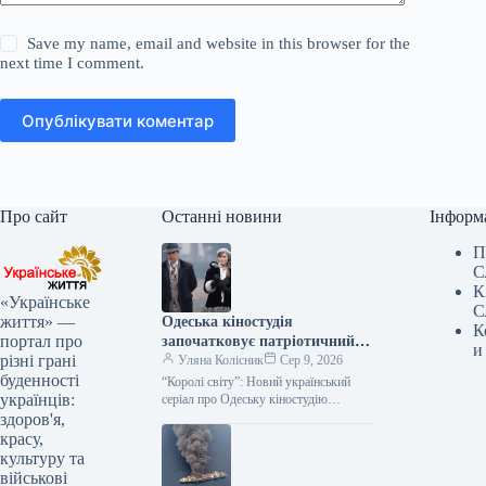
Save my name, email and website in this browser for the
next time I comment.
Опублікувати коментар
Про сайт
Останні новини
Інформ
П
С
К
«Українське
С
життя» —
Одеська кіностудія
К
портал про
започатковує патріотичний
и
різні грані
серіал «Королі світу»
Уляна Колісник
Сер 9, 2026
буденності
“Королі світу”: Новий український
українців:
серіал про Одеську кіностудію
отримав державну підтримку
здоров'я,
Компанія-виробник успішно пройшла
красу,
конкурсний відбір Міністерства
культуру та
культури України, здобувши…
військові