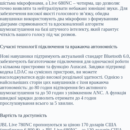
шістьма мікрофонами, а Live 680NC – чотирма, що дозволяє
точно виявляти та нейтралізувати небажані зовнішні звуки. Для
забезпечення високої якості голосового зв’язку, обидва
навушники використовують два мікрофони з формуванням
діаграми спрямованості та вдосконалений алгоритм
шумозаглушення на базі штучного інтелекту, який гарантує
чіткість вашого голосу під час розмов.
Сучасні технології підключення та вражаюча автономність
Нові навушники підтримують актуальний стандарт Bluetooth 6.0,
забезпечують багатоточкове підключення для одночасної роботи
з кількома пристроями та функцію Auracast. Завдяки підтримці
кодека LDAC на сумісних пристроях, ви можете
насолоджуватися аудіо високої роздільної здатності. Однією з
найсильніших сторін цих навушників є їхня вражаюча
автономність: до 80 годин відтворення без активного
шумозаглушення та до 50 годин з увімкненим ANC. А функція
швидкої зарядки дозволить отримати до 4 годин
прослуховування всього за 5 хвилин.
Вартість та доступність
JBL Live 780NC пропонуються за ціною 170 доларів США
(приблизно 6 800 ₴), а JBL Live 680NC – за 130 доларів США