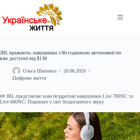
Перейти
до
вмісту
JBL вражають: навушники з 80-годинною автономністю
вже доступні від $130
Ольга Шаповал
20.06.2026
Цифрове життя
## JBL представляє нові бездротові навушники Live 780
NC та
Live 680NC: Пориньте у світ бездоганного звуку