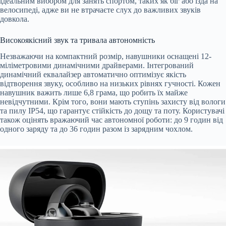
ідеальним вибором для занять спортом, таких як біг або їзда на
велосипеді, адже ви не втрачаєте слух до важливих звуків
довкола.
Високоякісний звук та тривала автономність
Незважаючи на компактний розмір, навушники оснащені 12-
міліметровими динамічними драйверами. Інтегрований
динамічний еквалайзер автоматично оптимізує якість
відтворення звуку, особливо на низьких рівнях гучності. Кожен
навушник важить лише 6,8 грама, що робить їх майже
невідчутними. Крім того, вони мають ступінь захисту від вологи
та пилу IP54, що гарантує стійкість до дощу та поту. Користувачі
також оцінять вражаючий час автономної роботи: до 9 годин від
одного заряду та до 36 годин разом із зарядним чохлом.