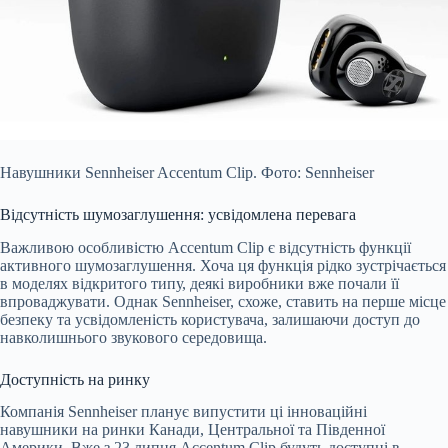
Навушники Sennheiser Accentum Clip. Фото: Sennheiser
Відсутність шумозаглушення: усвідомлена перевага
Важливою особливістю Accentum Clip є відсутність функції
активного шумозаглушення. Хоча ця функція рідко зустрічається
в моделях відкритого типу, деякі виробники вже почали її
впроваджувати. Однак Sennheiser, схоже, ставить на перше місце
безпеку та усвідомленість користувача, залишаючи доступ до
навколишнього звукового середовища.
Доступність на ринку
Компанія Sennheiser планує випустити ці інноваційні
навушники на ринки Канади, Центральної та Південної
Америки. Вже з 23 липня Accentum Clip будуть доступні в