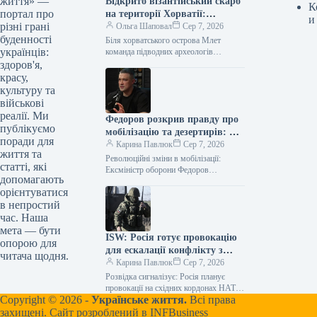
життя» —
Відкрито візантійський скарб
К
портал про
на території Хорватії:
и
різні грані
науковці вражені знахідкою
Ольга Шаповал
Сер 7, 2026
буденності
Біля хорватського острова Млет
українців:
команда підводних археологів
здійснила надзвичайно важливе
здоров'я,
відкриття – виявивши унікальний
красу,
візантійський корабель. На його борту
культуру та
було…
військові
реалії. Ми
Федоров розкрив правду про
публікуємо
мобілізацію та дезертирів: що
поради для
каже ексміністр
Карина Павлюк
Сер 7, 2026
життя та
Революційні зміни в мобілізації:
статті, які
Ексміністр оборони Федоров
допомагають
представив детальний план Колишній
орієнтуватися
очільник оборонного відомства,
в непростий
Михайло Федоров, поділився
інформацією про розроблений…
час. Наша
мета — бути
ISW: Росія готує провокацію
опорою для
для ескалації конфлікту з
читача щодня.
НАТО
Карина Павлюк
Сер 7, 2026
Розвідка сигналізує: Росія планує
провокації на східних кордонах НАТО
Copyright © 2026 -
Українське життя.
Всі права
Литовські посадовці неодноразово
висловлювали занепокоєння щодо
захищені. Сайт розроблений в
INFBusiness