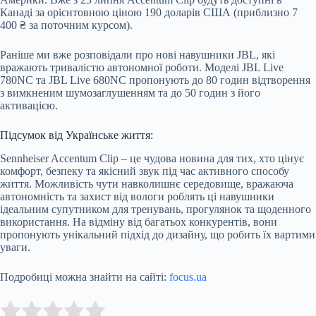
Канаді за орієнтовною ціною 190 доларів США (приблизно 7
400 ₴ за поточним курсом).
Раніше ми вже розповідали про нові навушники JBL, які
вражають тривалістю автономної роботи. Моделі JBL Live
780NC та JBL Live 680NC пропонують до 80 годин відтворення
з вимкненим шумозаглушенням та до 50 годин з його
активацією.
Підсумок від Українське життя:
Sennheiser Accentum Clip – це чудова новина для тих, хто цінує
комфорт, безпеку та якісний звук під час активного способу
життя. Можливість чути навколишнє середовище, вражаюча
автономність та захист від вологи роблять ці навушники
ідеальним супутником для тренувань, прогулянок та щоденного
використання. На відміну від багатьох конкурентів, вони
пропонують унікальний підхід до дизайну, що робить їх вартими
уваги.
Подробиці можна знайти на сайті:
focus.ua
Submit Rating
Rate this item: