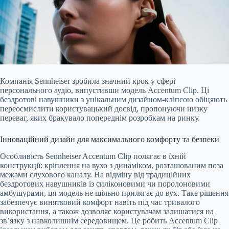
Компанія Sennheiser зробила значний крок у сфері
персонального аудіо, випустивши модель Accentum Clip. Ці
бездротові навушники з унікальним дизайном-кліпсою обіцяють
переосмислити користувацький досвід, пропонуючи низку
переваг, яких бракувало попереднім розробкам на ринку.
Інноваційний дизайн для максимального комфорту та безпеки
Особливість Sennheiser Accentum Clip полягає в їхній
конструкції: кріплення на вухо з динаміком, розташованим поза
межами слухового каналу. На відміну від традиційних
бездротових навушників із силіконовими чи поролоновими
амбушурами, ця модель не щільно прилягає до вух. Таке рішення
забезпечує винятковий комфорт навіть під час тривалого
використання, а також дозволяє користувачам залишатися на
зв’язку з навколишнім середовищем. Це робить Accentum Clip