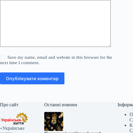
Save my name, email and website in this browser for the
next time I comment.
Опублікувати коментар
Про сайт
Останні новини
Інформ
П
С
К
«Українське
С