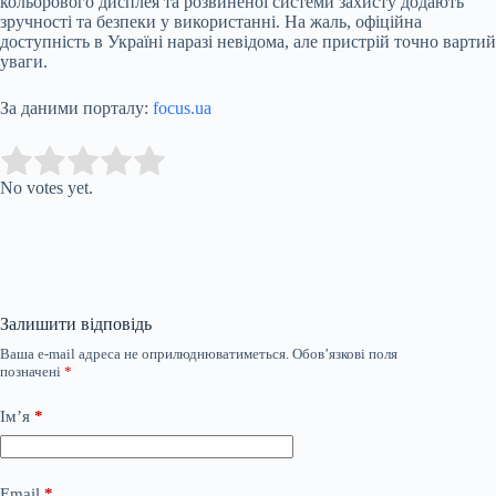
кольорового дисплея та розвиненої системи захисту додають
зручності та безпеки у використанні. На жаль, офіційна
доступність в Україні наразі невідома, але пристрій точно вартий
уваги.
За даними порталу:
focus.ua
Submit Rating
Rate this item:
No votes yet.
Залишити відповідь
Ваша e-mail адреса не оприлюднюватиметься.
Обов’язкові поля
позначені
*
Ім’я
*
Email
*