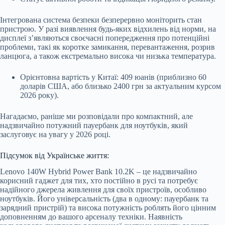
Інтегрована система безпеки безперервно моніторить стан
пристрою. У разі виявлення будь-яких відхилень від норми, на
дисплеї з’являються своєчасні попередження про потенційні
проблеми, такі як коротке замикання, перевантаження, розрив
ланцюга, а також екстремально висока чи низька температура.
Орієнтовна вартість у Китаї: 409 юанів (приблизно 60
доларів США, або близько 2400 грн за актуальним курсом
2026 року).
Нагадаємо, раніше ми розповідали про компактний, але
надзвичайно потужний пауербанк для ноутбуків, який
заслуговує на увагу у 2026 році.
Підсумок від Українське життя:
Lenovo 140W Hybrid Power Bank 10.2K – це надзвичайно
корисний гаджет для тих, хто постійно в русі та потребує
надійного джерела живлення для своїх пристроїв, особливо
ноутбуків. Його універсальність (два в одному: пауербанк та
зарядний пристрій) та висока потужність роблять його цінним
доповненням до вашого арсеналу техніки. Наявність