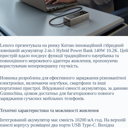
Lenovo презентувала на ринку Китаю інноваційний гібридний
зовнішній акумулятор 2-in-1 Hybrid Power Bank 140W 10
.2K. Цей
пристрій вдало поєднує функції традиційного пауербанка та
повноцінного мережевого адаптера живлення, пропонуючи
користувачам неперевершену гнучкість.
Новинка розроблена для ефективного заряджання різноманітної
електроніки, включаючи ноутбуки, смартфони та інші
портативні пристрої. Вбудованої ємності акумулятора, за даними
Gizmochina, цілком достатньо для багаторазового повного
заряджання сучасних мобільних телефонів.
Технічні характеристики та можливості живлення
Інтегрований акумулятор має ємність 10200 мА·год. На верхній
панелі корпусу розміщені два порти USB Type-C. Вихідна