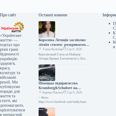
Про сайт
Останні новини
Інформ
П
С
К
«Українське
С
життя» —
Королева Летиція засліплює
К
портал про
літнім стилем: розкриваємо
и
різні грані
секрети її наймодніших
Уляна Колісник
Сер 9, 2026
буденності
образів
Королівський Стиль на Майорці:
українців:
Летиція Вражає Елегантністю у Білій
Сукні та Золотих Босоніжках Іспанська
здоров'я,
королівська родина розпочала серпень
красу,
з відпочинку…
культуру та
військові
реалії. Ми
Німецьке підприємство
публікуємо
Kromberg&Schubert на
поради для
Житомирщині припинило
Карина Павлюк
Сер 9, 2026
життя та
діяльність через обстріл
> Фото:
статті, які
Росією
https://www.facebook.com/vitaliy.bunech
допомагають
ko Підприємство “Кромберг енд
орієнтуватися
Шуберт Житомир” (село Оліївка,
в непростий
Житомирський район, Житомирська