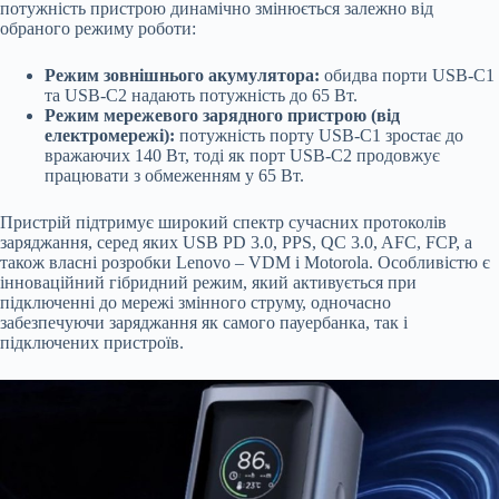
потужність пристрою динамічно змінюється залежно від
обраного режиму роботи:
Режим зовнішнього акумулятора:
обидва порти USB-C1
та USB-C2 надають потужність до 65 Вт.
Режим мережевого зарядного пристрою (від
електромережі):
потужність порту USB-C1 зростає до
вражаючих 140 Вт, тоді як порт USB-C2 продовжує
працювати з обмеженням у 65 Вт.
Пристрій підтримує широкий спектр сучасних протоколів
заряджання, серед яких USB PD 3.0, PPS, QC 3.0, AFC, FCP, а
також власні розробки Lenovo – VDM і Motorola. Особливістю є
інноваційний гібридний режим, який активується при
підключенні до мережі змінного струму, одночасно
забезпечуючи заряджання як самого пауербанка, так і
підключених пристроїв.