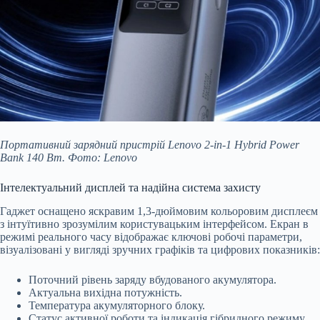
Портативний зарядний пристрій Lenovo 2-in-1 Hybrid Power
Bank 140 Вт. Фото: Lenovo
Інтелектуальний дисплей та надійна система захисту
Гаджет оснащено яскравим 1,3-дюймовим кольоровим дисплеєм
з інтуїтивно зрозумілим користувацьким інтерфейсом. Екран в
режимі реального часу відображає ключові робочі параметри,
візуалізовані у вигляді зручних графіків та цифрових показників:
Поточний рівень заряду вбудованого акумулятора.
Актуальна вихідна потужність.
Температура акумуляторного блоку.
Статус активної роботи та індикація гібридного режиму.