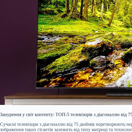
Занурення у світ контенту: ТОП-5 телевізорів з діагоналлю від 
Сучасні телевізори з діагоналлю від 75 дюймів перетворюють п
зображення таких гігантів залежить від типу матриці та технолог