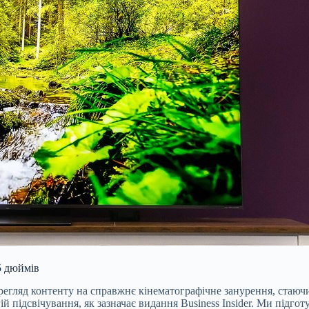
75 дюймів
ерегляд контенту на справжнє кінематографічне занурення, стаю
ій підсвічування, як зазначає видання Business Insider. Ми підго