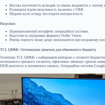
Висока насиченість кольорів та пікова яскравість у своєму к
Розширені ігрові можливості, включно з VRR.
Широкі кути огляду без втрати контрастності.
Недоліки:
Перевантажений інтерфейс операційної системи.
Відсутність підтримки формату Dolby Vision.
Рівень чорного може дещо знижуватися при яскравому осві
TCL QM6K: Оптимальне рішення для обмеженого бюджету
Телевізор TCL QM6K є найкращим вибором у сегменті бюджетних
початкового цінового сегмента, ефективно зменшує ореоли навкол
HDR-контенту в затемнених умовах. Операційна система Google 