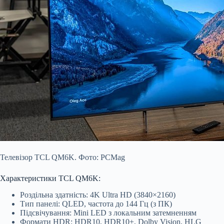
Телевізор TCL QM6K. Фото: PCMag
Характеристики TCL QM6K:
Роздільна здатність: 4K Ultra HD (3840×2160)
Тип панелі: QLED, частота до 144 Гц (з ПК)
Підсвічування: Mini LED з локальним затемненням
Формати HDR: HDR10, HDR10+, Dolby Vision, HLG