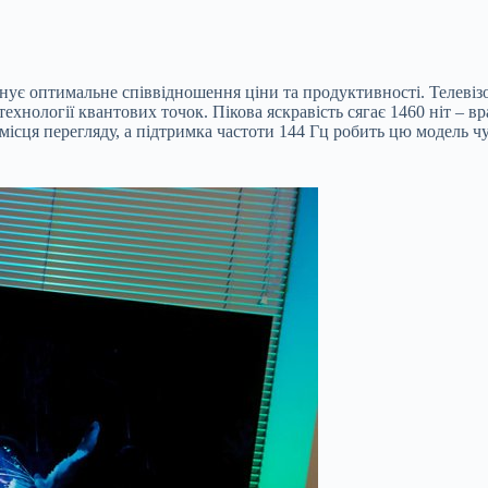
нує оптимальне співвідношення ціни та продуктивності. Телев
 технології квантових точок. Пікова яскравість сягає 1460 ніт –
місця перегляду, а підтримка частоти 144 Гц робить цю модель ч