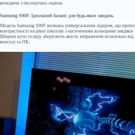
виходячи з експертних оцінок.
Samsung S90
F: Ідеальний баланс для будь-яких завдань
Модель Samsung S90F визнана універсальним лідером, що пропо
контрастності на рівні пікселів з насиченими кольорами завдяки
Широкі кути огляду зберігають якість зображення незалежно від 
консолі та ПК.