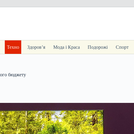
Техно
Здоров’я
Мода і Краса
Подорожі
Спорт
кого бюджету