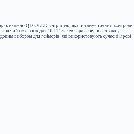
ізор оснащено QD-OLED матрицею, яка поєднує точний контроль
 вражаючий показник для OLED-телевізора середнього класу.
удовим вибором для геймерів, які використовують сучасні ігрові