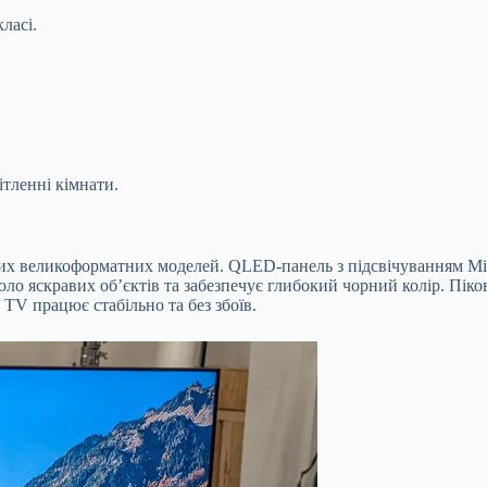
ласі.
тленні кімнати.
 великоформатних моделей. QLED-панель з підсвічуванням Mini
о яскравих об’єктів та забезпечує глибокий чорний колір. Пікова
TV працює стабільно та без збоїв.