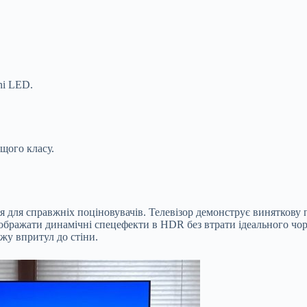
ni LED.
щого класу.
для справжніх поціновувачів. Телевізор демонструє виняткову п
дображати динамічні спецефекти в HDR без втрати ідеального чо
жу впритул до стіни.