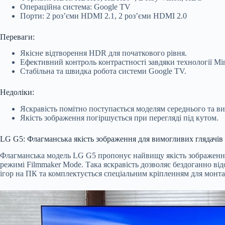
Операційна система: Google TV
Порти: 2 роз’єми HDMI 2.1, 2 роз’єми HDMI 2.0
Переваги:
Якісне відтворення HDR для початкового рівня.
Ефективний контроль контрастності завдяки технології Mi
Стабільна та швидка робота системи Google TV.
Недоліки:
Яскравість помітно поступається моделям середнього та ви
Якість зображення погіршується при перегляді під кутом.
LG G5: Флагманська якість зображення для вимогливих глядачів
Флагманська модель LG G5 пропонує найвищу якість зображення 
режимі Filmmaker Mode. Така яскравість дозволяє бездоганно ві
ігор на ПК та комплектується спеціальним кріпленням для монта