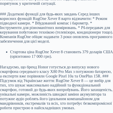
порятунок у критичній ситуації.
### Додаткові функції для будь-яких завдань Серед інших
корисних функцій RugOne Xever 8 варто відзначити: * Режим
підводної камери. * Вбудований компас і барометр. *
Інструменти для різноманітних вимірювань. * ІЧ-передавач для
керування побутовою технікою (телевізори, кондиціонери тощо).
Компанія RugOne обіцяє надавати 3 роки оновлень програмного
забезпечення для цієї моделі.
Стартова ціна RugOne Xever 8 становить 379 доларів США
(орієнтовно 17 000 грн).
Нагадуємо, що бренд Honor готується до випуску нового
смартфона середнього класу X80 Pro Max з потужною батареєю,
а експерти вже порівняли Google Pixel 10a та OnePlus 15R. ###
Підсумок від Українське життя: RugOne Xever 8 — це вибір для
тих, хто шукає максимально надійний та функціональний
смартфон, готовий до будь-яких випробувань. Його захищеність,
унікальні камери, можливість швидкої заміни акумулятора та
потужне аудіо роблять його ідеальним компаньйоном для
мандрівників, екстремалів та всіх, хто потребує безкомпромісної
роботи пристрою в найскладніших умовах.