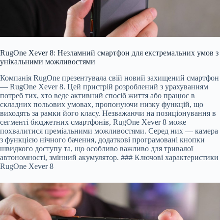
RugOne Xever 8: Незламний смартфон для екстремальних умов з
унікальними можливостями
Компанія RugOne презентувала свій новий захищений смартфон
— RugOne Xever 8. Цей пристрій розроблений з урахуванням
потреб тих, хто веде активний спосіб життя або працює в
складних польових умовах, пропонуючи низку функцій, що
виходять за рамки його класу. Незважаючи на позиціонування в
сегменті бюджетних смартфонів, RugOne Xever 8 може
похвалитися преміальними можливостями. Серед них — камера
з функцією нічного бачення, додаткові програмовані кнопки
швидкого доступу та, що особливо важливо для тривалої
автономності, змінний акумулятор. ### Ключові характеристики
RugOne Xever 8