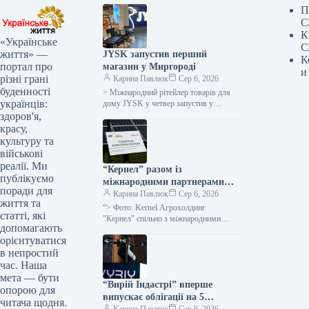
П
С
К
«Українське
С
життя» —
JYSK запустив перший
К
портал про
магазин у Миргороді
и
різні грані
Карина Павлюк
Сер 6, 2026
буденності
> Міжнародний рітейлер товарів для
українців:
дому JYSK у четвер запустив у
роботу перший магазин у місті
здоров'я,
Миргород, що на Полтавщині,…
красу,
культуру та
військові
реалії. Ми
“Кернел” разом із
публікуємо
міжнародними партнерами
поради для
запускає сонячні
Карина Павлюк
Сер 6, 2026
життя та
електростанції в громадах
“> Фото: Kernel Агрохолдинг
статті, які
поблизу лінії фронту: перші 7
"Кернел" спільно з міжнародними
допомагають
союзниками розгортає мережу
установок потужністю 345 кВт
орієнтуватися
автономної сонячної генерації в
уже функціонують
в непростий
регіонах, наближених до лінії фронту:
…
час. Наша
мета — бути
“Вирій Індастрі” вперше
опорою для
випускає облігації на 5
читача щодня.