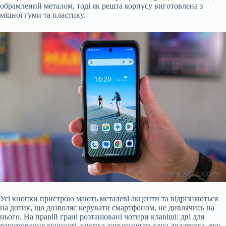
обрамлений металом, тоді як решта корпусу виготовлена з
міцної гуми та пластику.
Усі кнопки пристрою мають металеві акценти та відрізняються
на дотик, що дозволяє керувати смартфоном, не дивлячись на
нього. На правій грані розташовані чотири клавіші: дві для
регулювання гучності, кнопка живлення та одна додаткова, яку