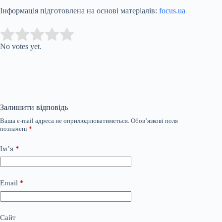
Інформація підготовлена на основі матеріалів:
focus.ua
Submit Rating
Rate this item:
No votes yet.
Залишити відповідь
Ваша e-mail адреса не оприлюднюватиметься.
Обов’язкові поля
позначені
*
Ім’я
*
Email
*
Сайт