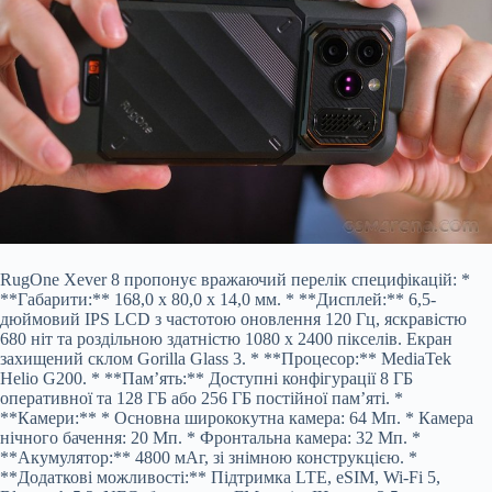
RugOne Xever 8 пропонує вражаючий перелік специфікацій: *
**Габарити:** 168,0 x 80,0 x 14,0 мм. * **Дисплей:** 6,5-
дюймовий IPS LCD з частотою оновлення 120 Гц, яскравістю
680 ніт та роздільною здатністю 1080 x 2400 пікселів. Екран
захищений склом Gorilla Glass 3. * **Процесор:** MediaTek
Helio G200. * **Пам’ять:** Доступні конфігурації 8 ГБ
оперативної та 128 ГБ або 256 ГБ постійної пам’яті. *
**Камери:** * Основна ширококутна камера: 64 Мп. * Камера
нічного бачення: 20 Мп. * Фронтальна камера: 32 Мп. *
**Акумулятор:** 4800 мАг, зі знімною конструкцією. *
**Додаткові можливості:** Підтримка LTE, eSIM, Wi-Fi 5,