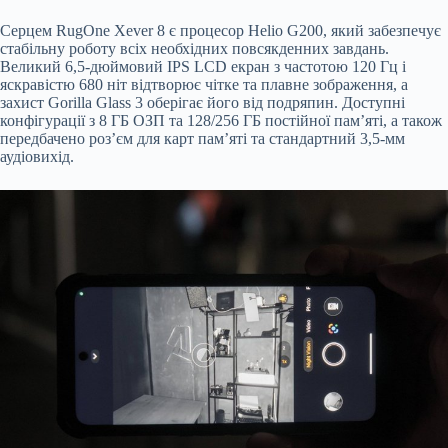
Серцем RugOne Xever 8 є процесор Helio G200, який забезпечує
стабільну роботу всіх необхідних повсякденних завдань.
Великий 6,5-дюймовий IPS LCD екран з частотою 120 Гц і
яскравістю 680 ніт відтворює чітке та плавне зображення, а
захист Gorilla Glass 3 оберігає його від подряпин. Доступні
конфігурації з 8 ГБ ОЗП та 128/256 ГБ постійної пам’яті, а також
передбачено роз’єм для карт пам’яті та стандартний 3,5-мм
аудіовихід.