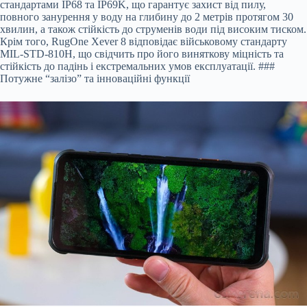
стандартами IP68 та IP69K, що гарантує захист від пилу,
повного занурення у воду на глибину до 2 метрів протягом 30
хвилин, а також стійкість до струменів води під високим тиском.
Крім того, RugOne Xever 8 відповідає військовому стандарту
MIL-STD-810H, що свідчить про його виняткову міцність та
стійкість до падінь і екстремальних умов експлуатації. ###
Потужне “залізо” та інноваційні функції