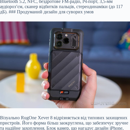
Bluetooth 5.2, NFC, бездротове FM-радіо, ІЧ-порт, 3,5-мм
аудіороз’єм, сканер відбитків пальців, стереодинаміки (до 117
дБ). ### Продуманий дизайн для суворих умов
Візуально RugOne Xever 8 відрізняється від типових захищених
пристроїв. Його форма більш заокруглена, що забезпечує зручне
та надійне захоплення. Блок камер, що нагадує дизайн iPhone,