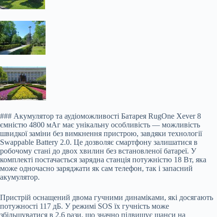
### Акумулятор та аудіоможливості Батарея RugOne Xever 8
ємністю 4800 мАг має унікальну особливість — можливість
швидкої заміни без вимкнення пристрою, завдяки технології
Swappable Battery 2.0. Це дозволяє смартфону залишатися в
робочому стані до двох хвилин без встановленої батареї. У
комплекті постачається зарядна станція потужністю 18 Вт, яка
може одночасно заряджати як сам телефон, так і запасний
акумулятор.
Пристрій оснащений двома гучними динаміками, які досягають
потужності 117 дБ. У режимі SOS їх гучність може
збільшуватися в 2,6 рази, що значно підвищує шанси на