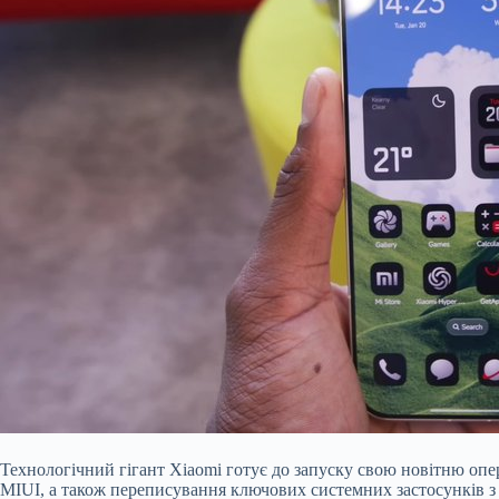
Технологічний гігант Xiaomi готує до запуску свою новітню опер
MIUI, а також переписування ключових системних застосунків з 