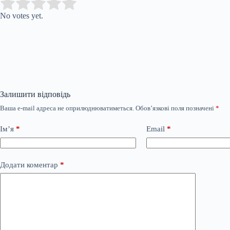
Submit Rating
Rate this item:
No votes yet.
Залишити відповідь
Ваша e-mail адреса не оприлюднюватиметься.
Обов’язкові поля позначені
*
Ім’я
*
Email
*
Додати коментар
*