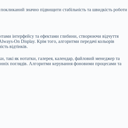
д покликаний значно підвищити стабільність та швидкість роботи
ентами інтерфейсу та ефектами глибини, створюючи відчуття
lways-On Display. Крім того, алгоритми передачі кольорів
сть відтінків.
, такі як нотатки, галерея, календар, файловий менеджер та
ронніх поглядів. Алгоритми керування фоновими процесами та