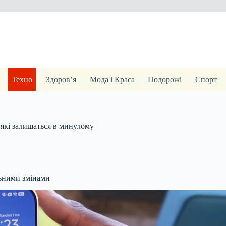
Техно
Здоров’я
Мода і Краса
Подорожі
Спорт
 які залишаться в минулому
льними змінами