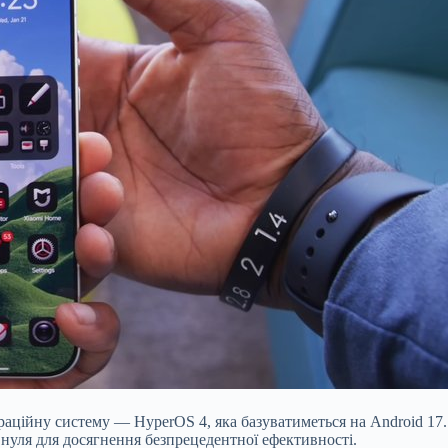
аційну систему — HyperOS 4, яка базуватиметься на Android 17. 
нуля для досягнення безпрецедентної ефективності.