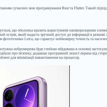
танням сучасних мов програмування Rust та Flutter. Такий підхі
ікується, що оболонка вразить користувачів напівпрозорими елем
й острів, який надасть зручний доступ до інформації в режимі A
 фототехніки Leica, що гарантує неймовірну точність та насичені
отужна нейромережа буде глибоко вбудована в основні застосунки
одбали про безпеку, додавши програмний захист екрана від сто
облені для мінімізації навантаження на процесор.