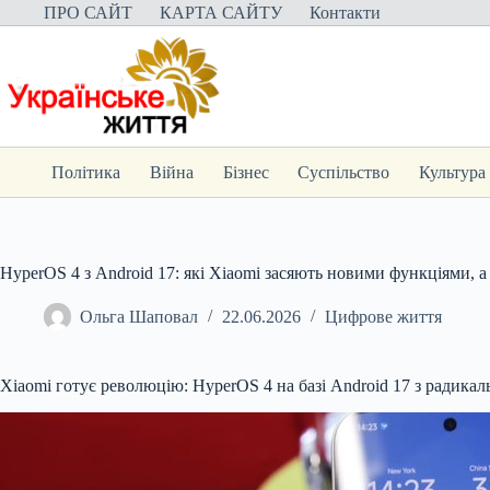
Перейти
ПРО САЙТ
КАРТА САЙТУ
Контакти
до
вмісту
Політика
Війна
Бізнес
Суспільство
Культура
HyperOS 4 з Android 17: які Xiaomi засяють новими функціями, а
Ольга Шаповал
22.06.2026
Цифрове життя
Xiaomi готує революцію: HyperOS 4 на базі Android 17 з радика