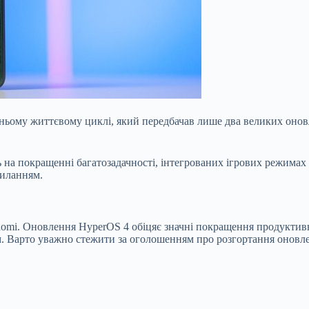
хньому життєвому циклі, який передбачав лише два великих онов
 на покращенні багатозадачності, інтегрованих ігрових режимах
силанням.
omi. Оновлення HyperOS 4 обіцяє значні покращення продуктивно
 Варто уважно стежити за оголошенням про розгортання оновлен