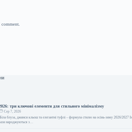
 I comment.
ни
2026: три ключові елементи для стильного мінімалізму
Сер 7, 2026
Біла блуза, джинси кльош та елегантні туфлі – формула стилю на осінь-зиму 2026/2027 І
рази народжуються з…