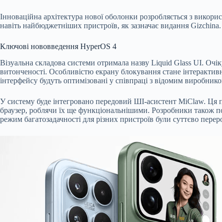
Інноваційна архітектура нової оболонки розробляється з викорис
навіть найбюджетніших пристроїв, як зазначає видання Gizchina.
Ключові нововведення HyperOS 4
Візуальна складова системи отримала назву Liquid Glass UI. Оч
витонченості. Особливістю екрану блокування стане інтерактивни
інтерфейсу будуть оптимізовані у співпраці з відомим виробником
У систему буде інтегровано передовий ШІ-асистент MiClaw. Ця п
браузер, роблячи їх ще функціональнішими. Розробники також п
режим багатозадачності для різних пристроїв були суттєво перер