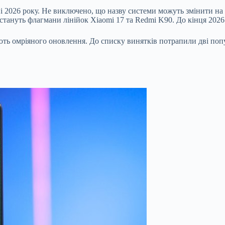
і 2026 року. Не виключено, що назву системи можуть змінити на 
тануть флагмани лінійок Xiaomi 17 та Redmi K90. До кінця 2026
ють омріяного оновлення. До списку винятків потрапили дві попу