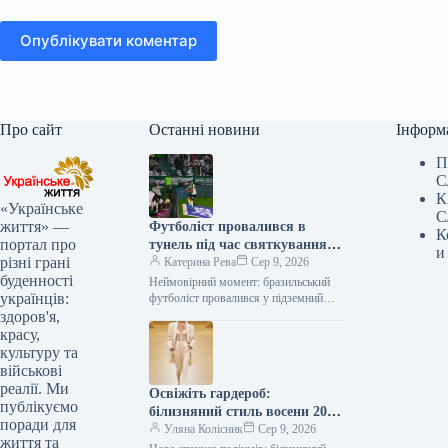
Опублікувати коментар
Про сайт
Останні новини
Інформ
П
С
К
«Українське
С
життя» —
Футболіст провалився в
К
портал про
тунель під час святкування
и
різні грані
голу: відео курйозного
Катерина Рева
Сер 9, 2026
буденності
падіння
Неймовірний момент: бразильський
українців:
футболіст провалився у підземний
тунель під час святкування голу
здоров'я,
Інцидент, що викликав чималий
красу,
резонанс, стався 8 серпня…
культуру та
військові
реалії. Ми
Освіжіть гардероб:
публікуємо
білизняний стиль восени 2026
поради для
– від корсетів до комбінацій
Уляна Колісник
Сер 9, 2026
життя та