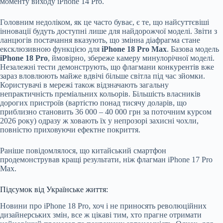
моменту виходу iPhone 14 Pro.
Головним недоліком, як це часто буває, є те, що найсуттєвіші
інновації будуть доступні лише для найдорожчої моделі. Звіти з
ланцюгів постачання вказують, що змінна діафрагма стане
ексклюзивною функцією для
iPhone 18 Pro Max
. Базова модель
iPhone 18 Pro
, ймовірно, збереже камеру минулорічної моделі.
Незалежні тести демонструють, що флагмани конкурентів вже
зараз вловлюють майже вдвічі більше світла під час зйомки.
Користувачі в мережі також відзначають загальну
непрактичність преміальних кольорів. Більшість власників
дорогих пристроїв (вартістю понад тисячу доларів, що
приблизно становить 36 000 – 40 000 грн за поточним курсом
2026 року) одразу ж ховають їх у непрозорі захисні чохли,
повністю приховуючи ефектне покриття.
Раніше повідомлялося, що китайський смартфон
продемонстрував кращі результати, ніж флагман iPhone 17 Pro
Max.
Підсумок від Українське життя:
Новини про iPhone 18 Pro, хоч і не приносять революційних
дизайнерських змін, все ж цікаві тим, хто прагне отримати