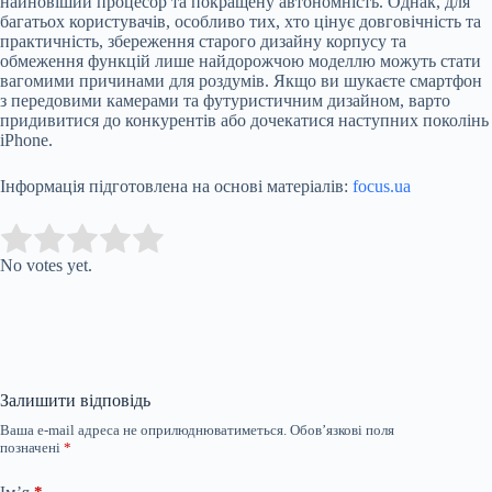
найновіший процесор та покращену автономність. Однак, для
багатьох користувачів, особливо тих, хто цінує довговічність та
практичність, збереження старого дизайну корпусу та
обмеження функцій лише найдорожчою моделлю можуть стати
вагомими причинами для роздумів. Якщо ви шукаєте смартфон
з передовими камерами та футуристичним дизайном, варто
придивитися до конкурентів або дочекатися наступних поколінь
iPhone.
Інформація підготовлена на основі матеріалів:
focus.ua
Submit Rating
Rate this item:
No votes yet.
Залишити відповідь
Ваша e-mail адреса не оприлюднюватиметься.
Обов’язкові поля
позначені
*
Ім’я
*