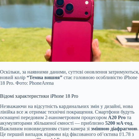
Оскільки, за наявними даними, суттєві оновлення затримуються,
новий колір
“Темна вишня”
стає головною особливістю iPhone
18 Pro. Фото: PhoneArena
Відомі характеристики iPhone 18 Pro
Незважаючи на відсутність кардинальних змін у дизайні, нова
лінійка все ж отримає технічні покращення. Смартфони будуть
оснащені передовим 2-нанометровим процесором
A20 Pro
та
акумуляторами збільшеної ємності — приблизно
5200 мА·год
.
Важливим нововведенням стане камера зі
змінною діафрагмою
.
Це перший випадок відмови від фіксованого об’єктива f/1.78 з