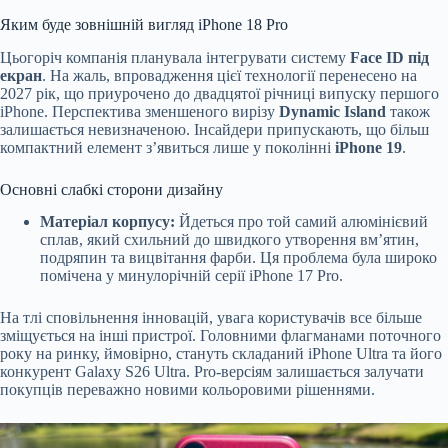
Яким буде зовнішній вигляд iPhone 18 Pro
Цьогоріч компанія планувала інтегрувати систему
Face ID під
екран
. На жаль, впровадження цієї технології перенесено на
2027 рік, що приурочено до двадцятої річниці випуску першого
iPhone. Перспектива зменшеного вирізу
Dynamic Island
також
залишається невизначеною. Інсайдери припускають, що більш
компактний елемент з’явиться лише у поколінні
iPhone 19
.
Основні слабкі сторони дизайну
Матеріал корпусу:
Йдеться про той самий алюмінієвий
сплав, який схильний до швидкого утворення вм’ятин,
подряпин та вицвітання фарби. Ця проблема була широко
помічена у минулорічній серії iPhone 17 Pro.
На тлі сповільнення інновацій, увага користувачів все більше
зміщується на інші пристрої. Головними флагманами поточного
року на ринку, ймовірно, стануть складаний iPhone Ultra та його
конкурент Galaxy S26 Ultra. Pro-версіям залишається залучати
покупців переважно новими кольоровими рішеннями.