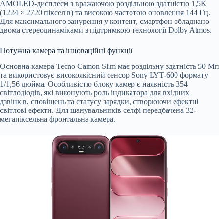
AMOLED-дисплеєм з вражаючою роздільною здатністю 1,5K
(1224 × 2720 пікселів) та високою частотою оновлення 144 Гц.
Для максимального занурення у контент, смартфон обладнано
двома стереодинаміками з підтримкою технології Dolby Atmos.
Потужна камера та інноваційні функції
Основна камера Tecno Camon Slim має роздільну здатність 50 Мп
та використовує високоякісний сенсор Sony LYT-600 формату
1/1,56 дюйма. Особливістю блоку камер є наявність 354
світлодіодів, які виконують роль індикатора для вхідних
дзвінків, сповіщень та статусу зарядки, створюючи ефектні
світлові ефекти. Для шанувальників селфі передбачена 32-
мегапіксельна фронтальна камера.