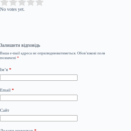
Submit Rating
Rate this item:
No votes yet.
Залишити відповідь
Ваша e-mail адреса не оприлюднюватиметься.
Обов’язкові поля
позначені
*
Ім’я
*
Email
*
Сайт
Додати коментар
*