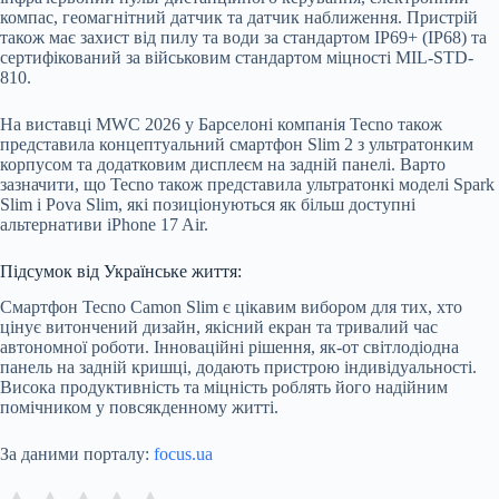
компас, геомагнітний датчик та датчик наближення. Пристрій
також має захист від пилу та води за стандартом IP69+ (IP68) та
сертифікований за військовим стандартом міцності MIL-STD-
810.
На виставці MWC 2026 у Барселоні компанія Tecno також
представила концептуальний смартфон Slim 2 з ультратонким
корпусом та додатковим дисплеєм на задній панелі. Варто
зазначити, що Tecno також представила ультратонкі моделі Spark
Slim і Pova Slim, які позиціонуються як більш доступні
альтернативи iPhone 17 Air.
Підсумок від Українське життя:
Смартфон Tecno Camon Slim є цікавим вибором для тих, хто
цінує витончений дизайн, якісний екран та тривалий час
автономної роботи. Інноваційні рішення, як-от світлодіодна
панель на задній кришці, додають пристрою індивідуальності.
Висока продуктивність та міцність роблять його надійним
помічником у повсякденному житті.
За даними порталу:
focus.ua