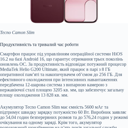
Tecno Camon Slim
Продуктивність та тривалий час роботи
Смартфон працює під управлінням операційної системи HiOS
16.2 на базі Android 16, що гарантує отримання трьох поколінь
оновлень ОС. За продуктивність відповідає потужний процесор
MediaTek Helio G200 Ultimate, який працює в парі з 8 ГБ
оперативної пам’яті та накопичувачем об’ємом до 256 ГБ. Для
ефективного охолодження при інтенсивних навантаженнях
передбачена 12-шарова система з випарною камерою з
нержавіючої сталі площею 3205 кв. мм, що забезпечує загальну
площу охолодження 13 828 кв. мм.
Акумулятор Tecno Camon Slim має ємність 5600 мАг та
підтримує швидку зарядку потужністю 60 Вт. Виробник заявляє
до 54,04 годин безперервних розмов та до 576,24 годин у режимі
очікування на одному заряді. Крім того, акумулятор
розрахований щонайменше на п’ять років загальної служби.