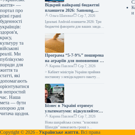
С
життя» —
Відкрий найкращі бюджетні
К
портал про
планшети 2026: Samsung,
и
різні грані
Xiaomi, Lenovo у топ-3
Ольга Шаповал
Сер 7, 2026
буденності
Ідеальні Android-планшети 2026: Три
українців:
бюджетні фаворити для ваших завдань
У 2026 році ринок Android-планшетів
здоров'я,
демонструє справжній розквіт
красу,
універсальних пристроїв. Моделі…
культуру та
військові
реалії. Ми
Програма “5-7-9%” поширена
публікуємо
на аграріїв для поповнення їх
поради для
оборотних коштів –
Карина Павлюк
Сер 7, 2026
життя та
Корецький
> Кабінет міністрів України прийняв
статті, які
постанову з невідкладного пакету
допомагають
допомоги українським
орієнтуватися
сільгоспвиробникам у зв’язку з
в непростий
російськими атаками в Чорному
морі…
час. Наша
мета — бути
Бізнес в Україні отримує
опорою для
ультиматуми: відкупляйтеся
читача щодня.
від атак або втратите все
Карина Павлюк
Сер 7, 2026
Нова шахрайська схема: “власники
Шахедів” вимагають гроші з
Copyright © 2026 -
Українське життя.
Всі права
українського бізнесу Українські