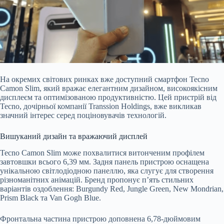
На окремих світових ринках вже доступний смартфон Tecno
Camon Slim, який вражає елегантним дизайном, високоякісним
дисплеєм та оптимізованою продуктивністю. Цей пристрій від
Tecno, дочірньої компанії Transsion Holdings, вже викликав
значний інтерес серед поціновувачів технологій.
Вишуканий дизайн та вражаючий дисплей
Tecno Camon Slim може похвалитися витонченим профілем
завтовшки всього 6,39 мм. Задня панель пристрою оснащена
унікальною світлодіодною панеллю, яка слугує для створення
різноманітних анімацій. Бренд пропонує п’ять стильних
варіантів оздоблення: Burgundy Red, Jungle Green, New Mondrian,
Prism Black та Van Gogh Blue.
Фронтальна частина пристрою доповнена 6,78-дюймовим