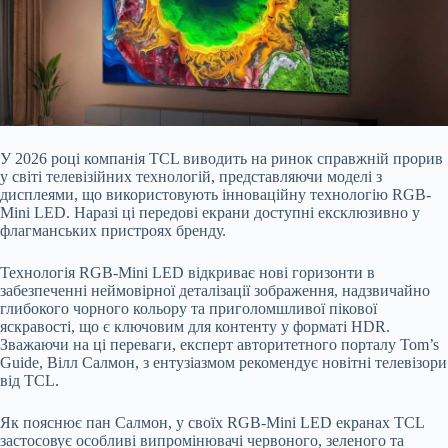
У 20
26 році компанія TCL виводить на ринок справжній прорив
у світі телевізійних технологій, представляючи моделі з
дисплеями, що використовують інноваційну технологію RGB-
Mini LED. Наразі ці передові екрани доступні ексклюзивно у
флагманських пристроях бренду.
Технологія RGB-Mini LED відкриває нові горизонти в
забезпеченні неймовірної деталізації зображення, надзвичайно
глибокого чорного кольору та приголомшливої пікової
яскравості, що є ключовим для контенту у форматі HDR.
Зважаючи на ці переваги, експерт авторитетного порталу Tom’s
Guide, Вілл Салмон, з ентузіазмом рекомендує новітні телевізори
від TCL.
Як пояснює пан Салмон, у своїх RGB-Mini LED екранах TCL
застосовує особливі випромінювачі червоного, зеленого та