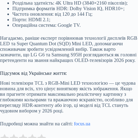
Роздільна здатність: 4K Ultra HD (3840×2160 пікселів);
Підтримка форматів HDR: Dolby Vision IQ, HDR10+;
Частота оновлення: від 120 до 144 Гц;
Порти: HDMI 2.1;
Операційна система: Google TV.
Нагадаємо, раніше експерт порівнював технології дисплеїв RGB
LED та Super Quantum Dot (SQD) Mini LED, допомагаючи
споживачам зробити усвідомлений вибір. Також варто
зазначити, що LG G6 та Samsung S95H розглядаються як головні
претенденти на звання найкращих OLED-телевізорів 2026 року.
Підсумок від Українське життя:
Нові телевізори TCL з RGB-Mini LED технологією — це чудова
новина для всіх, хто цінує виняткову якість зображення. Якщо
ви прагнете отримати максимально реалістичну картинку з
глибокими кольорами та вражаючою яскравістю, особливо для
перегляду HDR-контенту або ігор, ці моделі від TCL стануть
чудовим вибором у 2026 році.
Подробиці можна знайти на сайті:
focus.ua