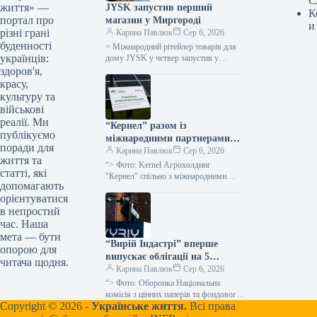
С
життя» —
JYSK запустив перший
К
портал про
магазин у Миргороді
и
різні грані
Карина Павлюк
Сер 6, 2026
буденності
> Міжнародний рітейлер товарів для
українців:
дому JYSK у четвер запустив у
роботу перший магазин у місті
здоров'я,
Миргород, що на Полтавщині,…
красу,
культуру та
військові
реалії. Ми
“Кернел” разом із
публікуємо
міжнародними партнерами
поради для
запускає сонячні
Карина Павлюк
Сер 6, 2026
життя та
електростанції в громадах
“> Фото: Kernel Агрохолдинг
статті, які
поблизу лінії фронту: перші 7
"Кернел" спільно з міжнародними
допомагають
союзниками розгортає мережу
установок потужністю 345 кВт
орієнтуватися
автономної сонячної генерації в
уже функціонують
в непростий
регіонах, наближених до лінії фронту:
…
час. Наша
мета — бути
“Вирій Індастрі” вперше
опорою для
випускає облігації на 5
читача щодня.
мільярдів гривень
Карина Павлюк
Сер 6, 2026
“> Фото: Оборонка Національна
комісія з цінних паперів та фондового
Copyright © 2026 -
Українське життя.
Всі права
ринку (НКЦПФР) провела реєстрацію