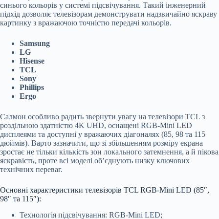
синього кольорів у системі підсвічування. Такий інженерний
підхід дозволяє телевізорам демонструвати надзвичайно яскраву
картинку з вражаючою точністю передачі кольорів.
Samsung
LG
Hisense
TCL
Sony
Phillips
Ergo
Салмон особливо радить звернути увагу на телевізори TCL з
роздільною здатністю 4K UHD, оснащені RGB-Mini LED
дисплеями та доступні у вражаючих діагоналях (85, 98 та 115
дюймів). Варто зазначити, що зі збільшенням розміру екрана
зростає не тільки кількість зон локального затемнення, а й пікова
яскравість, проте всі моделі об’єднують низку ключових
технічних переваг.
Основні характеристики телевізорів TCL RGB-Mini LED (85″,
98″ та 115″):
Технологія підсвічування: RGB-Mini LED;