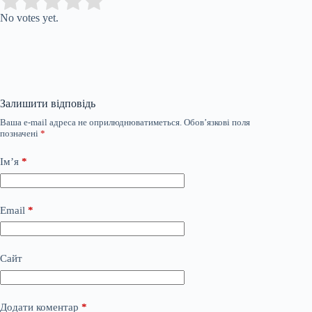
Submit Rating
Rate this item:
No votes yet.
Залишити відповідь
Ваша e-mail адреса не оприлюднюватиметься.
Обов’язкові поля
позначені
*
Ім’я
*
Email
*
Сайт
Додати коментар
*