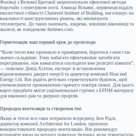
Фахівці з Великої Британії запропонували ефективні методи
боротьби з перегрівом оселі. Аманда Вільямс, керівниця відділу
екологічної стійкості Chartered Institute of Building, наголошує на
важливості конструктивних рішень, які мінімізують
тепловтрати. До таких належать, зокрема, зовнішні віконниці та
жалюзі, як повідомляє thetimes.com.
Герметизація: ваш перший крок до прохолоди
“Коли тепло вже проникло в приміщення, боротися з ним стає
значно складніше. Тому набагато ефективніше запобігати
перегріванню, ніж намагатися охолодити вже розігріті кімнати”,
— пояснює Девід Хілтон, експерт зі встановлення
відновлюваних джерел енергії та директор компанії Heat and
Energy Ltd. Він радить ретельно герметизувати будинок, щоб
унеможливити проникнення гарячого повітря ззовні. Для цього
варто придбати якісні ущільнювальні стрічки з EPDM матеріалу
для віконних рам та дверних прорізів.
Природна вентиляція та створення тіні
Якщо ж тепло все-таки потрапило всередину, Бен Рідлі,
директор компанії Architecture for London, пропонує
використовувати природну вентиляцію. Він рекомендує
відчиняти вікна на верхніх поверхах будинку, коли температура