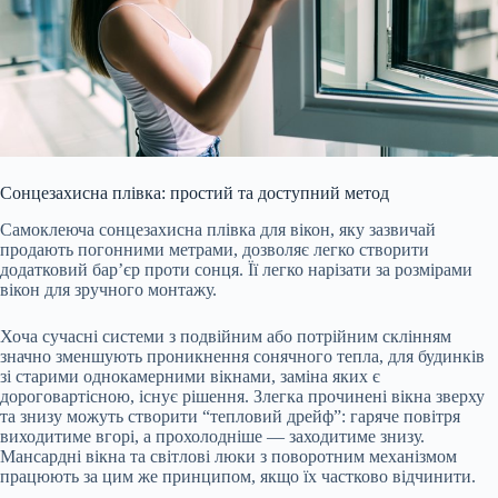
Сонцезахисна плівка: простий та доступний метод
Самоклеюча сонцезахисна плівка для вікон, яку зазвичай
продають погонними метрами, дозволяє легко створити
додатковий бар’єр проти сонця. Її легко нарізати за розмірами
вікон для зручного монтажу.
Хоча сучасні системи з подвійним або потрійним склінням
значно зменшують проникнення сонячного тепла, для будинків
зі старими однокамерними вікнами, заміна яких є
дороговартісною, існує рішення. Злегка прочинені вікна зверху
та знизу можуть створити “тепловий дрейф”: гаряче повітря
виходитиме вгорі, а прохолодніше — заходитиме знизу.
Мансардні вікна та світлові люки з поворотним механізмом
працюють за цим же принципом, якщо їх частково відчинити.