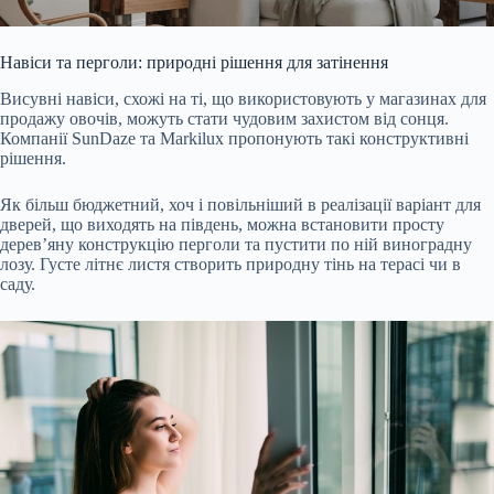
Навіси та перголи: природні рішення для затінення
Висувні навіси, схожі на ті, що використовують у магазинах для
продажу овочів, можуть стати чудовим захистом від сонця.
Компанії SunDaze та Markilux пропонують такі конструктивні
рішення.
Як більш бюджетний, хоч і повільніший в реалізації варіант для
дверей, що виходять на південь, можна встановити просту
дерев’яну конструкцію перголи та пустити по ній виноградну
лозу. Густе літнє листя створить природну тінь на терасі чи в
саду.