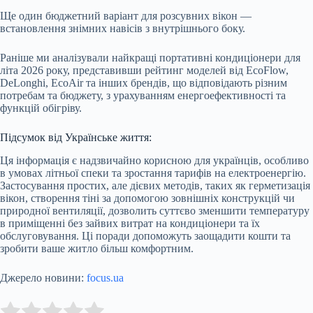
Ще один бюджетний варіант для розсувних вікон —
встановлення знімних навісів з внутрішнього боку.
Раніше ми аналізували найкращі портативні кондиціонери для
літа 2026 року, представивши рейтинг моделей від EcoFlow,
DeLonghi, EcoAir та інших брендів, що відповідають різним
потребам та бюджету, з урахуванням енергоефективності та
функцій обігріву.
Підсумок від Українське життя:
Ця інформація є надзвичайно корисною для українців, особливо
в умовах літньої спеки та зростання тарифів на електроенергію.
Застосування простих, але дієвих методів, таких як герметизація
вікон, створення тіні за допомогою зовнішніх конструкцій чи
природної вентиляції, дозволить суттєво зменшити температуру
в приміщенні без зайвих витрат на кондиціонери та їх
обслуговування. Ці поради допоможуть заощадити кошти та
зробити ваше житло більш комфортним.
Джерело новини:
focus.ua
Submit Rating
Rate this item: