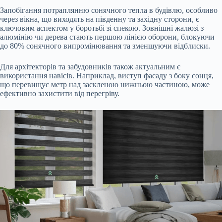
Запобігання потраплянню сонячного тепла в будівлю, особливо
через вікна, що виходять на південну та західну сторони, є
ключовим аспектом у боротьбі зі спекою. Зовнішні жалюзі з
алюмінію чи дерева стають першою лінією оборони, блокуючи
до 80% сонячного випромінювання та зменшуючи відблиски.
Для архітекторів та забудовників також актуальним є
використання навісів. Наприклад, виступ фасаду з боку сонця,
що перевищує метр над заскленою нижньою частиною, може
ефективно захистити від перегріву.