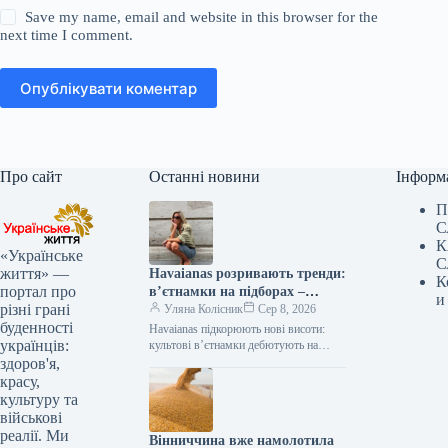
Save my name, email and website in this browser for the
next time I comment.
Опублікувати коментар
Про сайт
Останні новини
Інформ
П
С
К
«Українське
С
життя» —
Havaianas розривають тренди:
К
портал про
в’єтнамки на підборах –
и
різні грані
сенсація року!
Уляна Колісник
Сер 8, 2026
буденності
Havaianas підкорюють нові висоти:
українців:
культові в’єтнамки дебютують на
підборах! Бренд Havaianas, відомий
здоров'я,
своїми легендарними гумовими
красу,
шльопанцями на пласкій підошві,
культуру та
зробив…
військові
реалії. Ми
Вінниччина вже намолотила