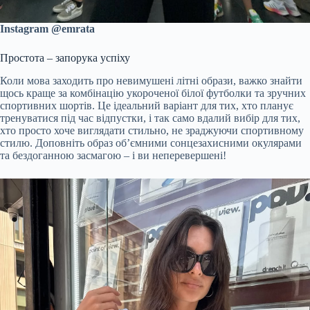
Instagram @emrata
Простота – запорука успіху
Коли мова заходить про невимушені літні образи, важко знайти
щось краще за комбінацію укороченої білої футболки та зручних
спортивних шортів. Це ідеальний варіант для тих, хто планує
тренуватися під час відпустки, і так само вдалий вибір для тих,
хто просто хоче виглядати стильно, не зраджуючи спортивному
стилю. Доповніть образ об’ємними сонцезахисними окулярами
та бездоганною засмагою – і ви неперевершені!