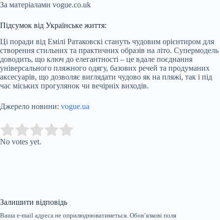
За матеріалами vogue.co.uk
Підсумок від Українське життя:
Ці поради від Емілі Ратаковскі стануть чудовим орієнтиром для
створення стильних та практичних образів на літо. Супермодель
доводить, що ключ до елегантності – це вдале поєднання
універсального пляжного одягу, базових речей та продуманих
аксесуарів, що дозволяє виглядати чудово як на пляжі, так і під
час міських прогулянок чи вечірніх виходів.
Джерело новини:
vogue.ua
Submit Rating
Rate this item:
No votes yet.
Залишити відповідь
Ваша e-mail адреса не оприлюднюватиметься.
Обов’язкові поля