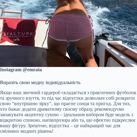
Instagram @emrata
Виразіть свою модну індивідуальність
Якщо ваш звичний гардероб складається з практичних футболок
та зручного взуття, то під час відпустки дозвольте собі розкрити
свою “внутрішню зірку”, що прагне сонця та пригод. Для тих,
хто бажає додати драматизму своєму образу, рекомендуємо
запакувати акцентну сукню – ідеальним вибором буде модель з
відкритою спиною, напівпрозора або та, що ефектно підкреслює
вашу фігуру. Зрештою, відпустка – це найкращий час для
сміливих модних рішень!