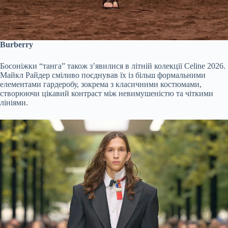
Burberry
Босоніжки “танга” також з’явилися в літній колекції Celine 2026.
Майкл Райдер сміливо поєднував їх із більш формальними
елементами гардеробу, зокрема з класичними костюмами,
створюючи цікавий контраст між невимушеністю та чіткими
лініями.