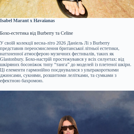
Isabel Marant x Havaianas
Бохо-естетика від Burberry та Celine
У своїй колекції весна-літо 2026 Даніель Лі з Burberry
представив переосмислення британської літньої естетики,
натхненної атмосферою музичних фестивалів, таких як
Glastonbury. Бохо-настрій простежувався у всіх силуетах: від
шкіряних босоніжок типу “танга” до моделей із плетеної шкіри.
Ці елементи гармонійно поєднувалися з ультракороткими
джинсами, сукнями, розшитими лелітками, та сумками з
ефектною бахромою.