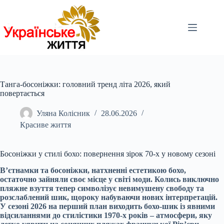
Перейти
до
вмісту
Танга-босоніжки: головний тренд літа 2026, який
повертається
Уляна Колісник
28.06.2026
Красиве життя
Босоніжки у стилі бохо: повернення зірок 70-х у новому сезоні
В’єтнамки та босоніжки, натхненні естетикою бохо,
остаточно зайняли своє місце у світі моди. Колись виключно
пляжне взуття тепер символізує невимушену свободу та
розслаблений шик, щороку набуваючи нових інтерпретацій.
У сезоні 2026 на перший план виходить бохо-шик із явними
відсиланнями до стилістики 1970-х років – атмосфери, яку