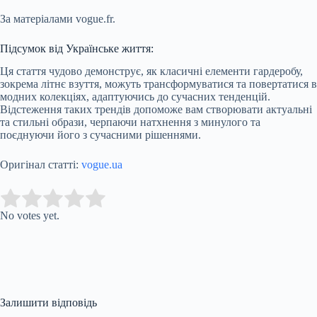
За матеріалами vogue.fr.
Підсумок від Українське життя:
Ця стаття чудово демонструє, як класичні елементи гардеробу,
зокрема літнє взуття, можуть трансформуватися та повертатися в
модних колекціях, адаптуючись до сучасних тенденцій.
Відстеження таких трендів допоможе вам створювати актуальні
та стильні образи, черпаючи натхнення з минулого та
поєднуючи його з сучасними рішеннями.
Оригінал статті:
vogue.ua
Submit Rating
Rate this item:
No votes yet.
Залишити відповідь