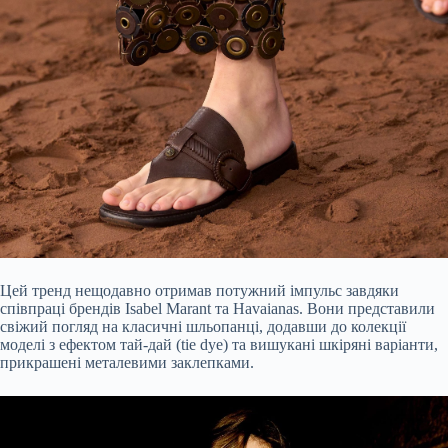
Цей тренд нещодавно отримав потужний імпульс завдяки
співпраці брендів Isabel Marant та Havaianas. Вони представили
свіжий погляд на класичні шльопанці, додавши до колекції
моделі з ефектом тай-дай (tie dye) та вишукані шкіряні варіанти,
прикрашені металевими заклепками.