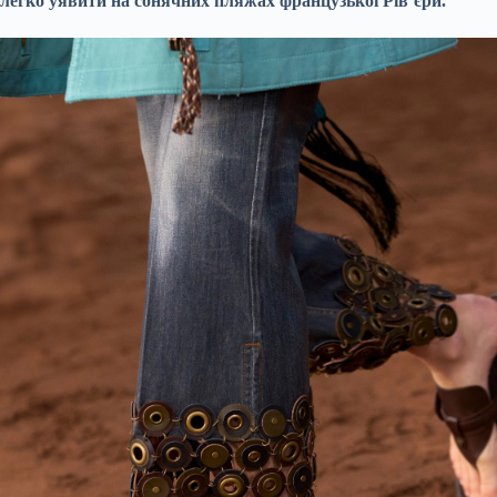
легко уявити на сонячних пляжах французької Рів’єри.