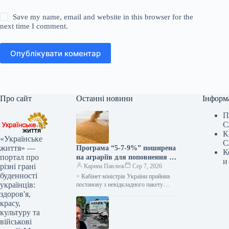
Save my name, email and website in this browser for the
next time I comment.
Опублікувати коментар
Про сайт
Останні новини
Інформ
П
С
К
«Українське
С
життя» —
Програма “5-7-9%” поширена
К
портал про
на аграріїв для поповнення їх
и
різні грані
оборотних коштів –
Карина Павлюк
Сер 7, 2026
буденності
Корецький
> Кабінет міністрів України прийняв
українців:
постанову з невідкладного пакету
допомоги українським
здоров'я,
сільгоспвиробникам у зв’язку з
красу,
російськими атаками в Чорному
культуру та
морі…
військові