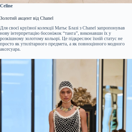
Celine
Золотий акцент від Chanel
Для своєї круїзної колекції Матьє Блазі з Chanel запропонував
нову інтерпретацію босоніжок “танга”, виконавши їх у
розкішному золотому кольорі. Це підкреслює їхній статус не
просто як утилітарного предмета, а як повноцінного модного
аксесуара.