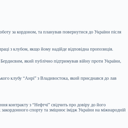
оботу за кордоном, та планував повернутися до України після
аці з клубом, якщо йому надійде відповідна пропозиція.
м Бердиєвим, який публічно підтримував війну проти України,
кого клубу “Анрі” з Владивостока, який приєднався до лав
ня контракту з “Нефтчі” свідчить про довіру до його
к закордонного спорту та зміцнює імідж України на міжнародній