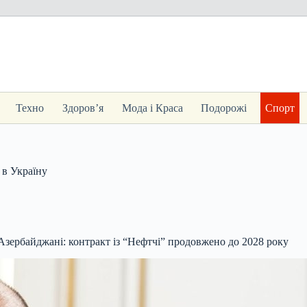
Техно
Здоров’я
Мода і Краса
Подорожі
Спорт
 в Україну
зербайджані: контракт із “Нефтчі” продовжено до 2028 року