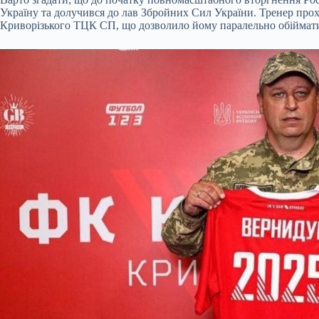
Україну та долучився до лав Збройних Сил України. Тренер прохо
Криворізького ТЦК СП, що дозволило йому паралельно обіймати