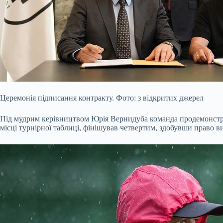
Церемонія підписання контракту. Фото: з відкритих джерел
Під мудрим керівництвом Юрія Вернидуба команда продемонструв
місці турнірної таблиці, фінішував четвертим, здобувши право 