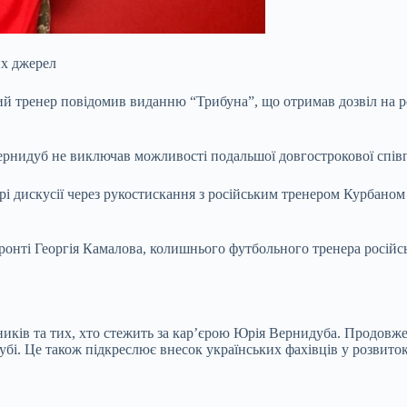
их джерел
кий тренер повідомив виданню “Трибуна”, що отримав дозвіл на р
рнидуб не виключав можливості подальшої довгострокової співпр
рі дискусії через рукостискання з російським тренером Курбано
онті Георгія Камалова, колишнього футбольного тренера російсь
ків та тих, хто стежить за кар’єрою Юрія Вернидуба. Продовжен
убі. Це також підкреслює внесок українських фахівців у розвито