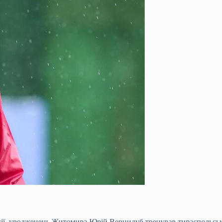
сії, уродженець Житомира Юрій Вернидуб тренував тираспольськ