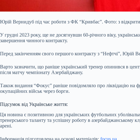
Юрій Вернидуб під час роботи з ФК “Кривбас”. Фото: з відкрит
У грудні 2023 року, ще не досягнувши 60-річного віку, українсь
завершення чинного контракту.
Перед закінченням свого першого контракту з “Нефтчі”, Юрій Ве
Варто зазначити, що раніше український тренер опинився в цент
після матчу чемпіонату Азербайджану.
Також видання “Фокус” раніше повідомляло про ліквідацію на фр
окупаційних військ через борги.
Підсумок від Українське життя:
Ця новина є позитивною для українських футбольних уболівальни
тренерського таланту та успішну роботу в азербайджанському кл
арені.
Інформація підготовлена на основі матеріалів:
focus.ua