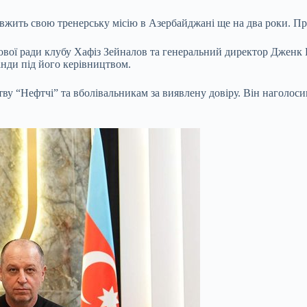
овжить свою тренерську місію в Азербайджані ще на два роки. П
ядової ради клубу Хафіз Зейналов та генеральний директор Джен
нди під його керівництвом.
 “Нефтчі” та вболівальникам за виявлену довіру. Він наголоси