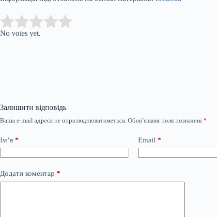
Submit Rating
Rate this item:
No votes yet.
Залишити відповідь
Ваша e-mail адреса не оприлюднюватиметься.
Обов’язкові поля позначені
*
Ім’я
*
Email
*
Додати коментар
*