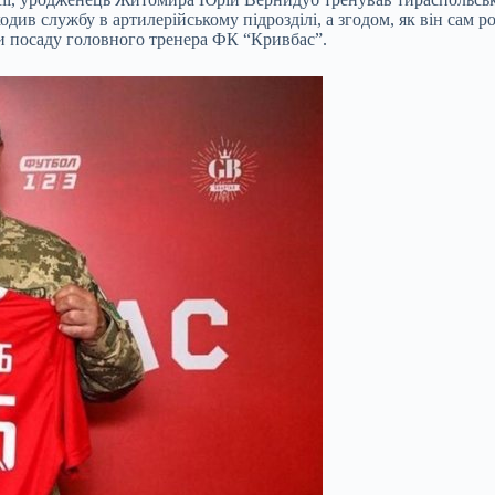
див службу в артилерійському підрозділі, а згодом, як він сам р
 посаду головного тренера ФК “Кривбас”.