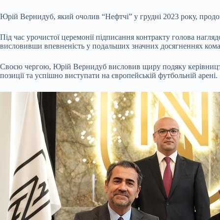
Юрій Вернидуб, який очолив “Нефтчі” у грудні 20
23 року, прод
Під час урочистої церемонії підписання контракту голова нагл
висловивши впевненість у подальших значних досягненнях кома
Своєю чергою, Юрій Вернидуб висловив щиру подяку керівництву
позиції та успішно виступати на європейській футбольній арені.