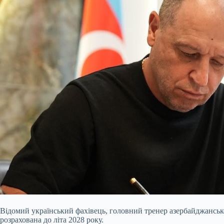
Відомий український фахівець, головний тренер азербайджансь
розрахована до літа 2028 року.