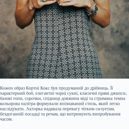
Кожен образ Кортні Кокс був продуманий до дрібниць. Її
характерний боб, елегантні чорні сукні, класичні прямі джинси,
базові топи, сорочки, спідниці довжини міді та стримана темна
кольорова палітра формували впізнаваний стиль, який легко
наслідувати. Акторка надавала перевагу чітким силуетам,
бездоганній посадці та речам, що витримують випробування
часом.