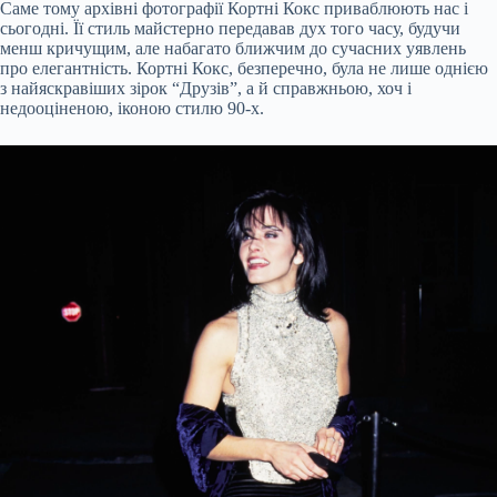
Саме тому архівні фотографії Кортні Кокс приваблюють нас і
сьогодні. Її стиль майстерно передавав дух того часу, будучи
менш кричущим, але набагато ближчим до сучасних уявлень
про елегантність. Кортні Кокс, безперечно, була не лише однією
з найяскравіших зірок “Друзів”, а й справжньою, хоч і
недооціненою, іконою стилю 90-х.