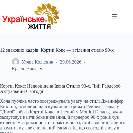
Перейти
до
вмісту
12 знакових кадрів: Кортні Кокс — втілення стилю 90-х
Уляна Колісник
29.06.2026
Красиве життя
Кортні Кокс: Недооцінена Ікона Стилю 90-х, Чий Гардероб
Актуальний Сьогодні
Хоча публіка часто зосереджувала увагу на стилі Дженніфер
Еністон, особливо на її культовій стрижці Рейчел з серіалу
“Друзі”, образ Кортні Кокс, втілений у Моніці Геллер, також
заслуговує на глибоке визнання. Її гардероб 90-х років був
втіленням стриманості та практичності, позбавлений зайвого
драматизму, але сповнений елементів, що сьогодні знову в