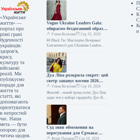
П
С
К
«Українське
С
життя» —
Vogue Ukraine Leaders Gala:
К
портал про
обираємо бездоганний образ
и
різні грані
для зіркової події серпня
Уляна Колісник
Сер 10, 2026
буденності
## Black Tie: Мистецтво Вечірньої
українців:
Елегантності для Ukrainian Leaders
Gala Black tie — це не просто дрескод,
здоров'я,
а вишукана філософія…
красу,
культуру та
військові
реалії. Ми
Дуа Ліпа розкрила секрет: цей
публікуємо
светр запанує восени 2026
поради для
року
Уляна Колісник
Сер 10, 2026
життя та
Жовтий – новий тренд осені: Дуа Ліпа
статті, які
задає тон у виборі гардеробу Дуа Ліпа
допомагають
доводить, що осінній стиль не
орієнтуватися
обов’язково…
в непростий
час. Наша
мета — бути
Суд зняв обмеження на
опорою для
пересування для Єрмака:
читача щодня.
дозволено подорожувати
Федір Процюк
Сер 10, 2026