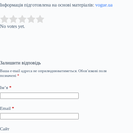
Інформація підготовлена на основі матеріалів:
vogue.ua
Submit Rating
Rate this item:
No votes yet.
Залишити відповідь
Ваша e-mail адреса не оприлюднюватиметься.
Обов’язкові поля
позначені
*
Ім’я
*
Email
*
Сайт