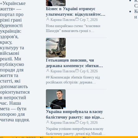
К
«Українське
С
життя» —
Бізнес в Україні отримує
К
портал про
ультиматуми: відкупляйтеся
и
різні грані
від атак або втратите все
Карина Павлюк
Сер 7, 2026
буденності
Нова шахрайська схема: “власники
українців:
Шахедів” вимагають гроші з
українського бізнесу Українські
здоров'я,
підприємці стали об’єктами нової
красу,
схеми вимагання. Анонімні звернення,
культуру та
що…
військові
реалії. Ми
Гетьманцев пояснив, чи
публікуємо
держава компенсує збитки
поради для
бізнесам від ударів РФ
Карина Павлюк
Сер 6, 2026
життя та
## Компенсація збитків бізнесу від
статті, які
російських обстрілів: держава
допомагають
чекатиме на репарації Держава наразі
орієнтуватися
не має фінансових ресурсів для
в непростий
прямого відшкодування…
час. Наша
мета — бути
Україна випробувала власну
опорою для
балістичну ракету: що відомо
читача щодня.
про нову зброю
Карина Павлюк
Сер 6, 2026
Україна успішно випробувала власну
балістичну ракету: деталі від Михайла