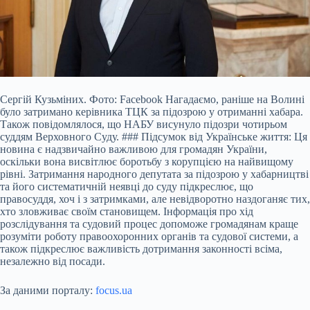
Сергій Кузьміних. Фото: Facebook Нагадаємо, раніше на Волині
було затримано керівника ТЦК за підозрою у отриманні хабара.
Також повідомлялося, що НАБУ висунуло підозри чотирьом
суддям Верховного Суду. ### Підсумок від Українське життя: Ця
новина є надзвичайно важливою для громадян України,
оскільки вона висвітлює боротьбу з корупцією на найвищому
рівні. Затримання народного депутата за підозрою у хабарництві
та його систематичній неявці до суду підкреслює, що
правосуддя, хоч і з затримками, але невідворотно наздоганяє тих,
хто зловживає своїм становищем. Інформація про хід
розслідування та судовий процес допоможе громадянам краще
розуміти роботу правоохоронних органів та судової системи, а
також підкреслює важливість дотримання законності всіма,
незалежно від посади.
За даними порталу:
focus.ua