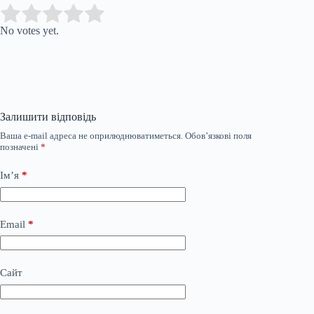
Submit Rating
Rate this item:
No votes yet.
Залишити відповідь
Ваша e-mail адреса не оприлюднюватиметься.
Обов’язкові поля
позначені
*
Ім’я
*
Email
*
Сайт