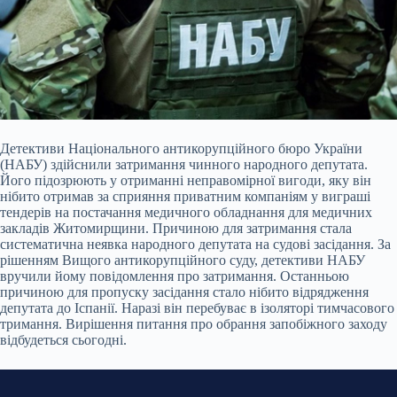
Детективи Національного антикорупційного бюро України
(НАБУ) здійснили затримання чинного народного депутата.
Його підозрюють у отриманні неправомірної вигоди, яку він
нібито отримав за сприяння приватним компаніям у виграші
тендерів на постачання медичного обладнання для медичних
закладів Житомирщини. Причиною для затримання стала
систематична неявка народного депутата на судові засідання. За
рішенням Вищого антикорупційного суду, детективи НАБУ
вручили йому повідомлення про затримання. Останньою
причиною для пропуску засідання стало нібито відрядження
депутата до Іспанії. Наразі він перебуває в ізоляторі тимчасового
тримання. Вирішення питання про обрання запобіжного заходу
відбудеться сьогодні.