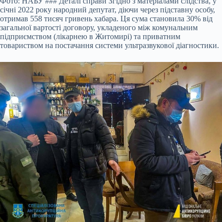
Фото: НАБУ ### Деталі справи Згідно з матеріалами слідства, у
січні 2022 року народний депутат, діючи через підставну особу,
отримав 558 тисяч гривень хабара. Ця сума становила 30% від
загальної вартості договору, укладеного між комунальним
підприємством (лікарнею в Житомирі) та приватним
товариством на постачання системи ультразвукової діагностики.