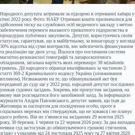
Народного депутата затримали за підозрою в отриманні хабара у
січні 2022 року. Фото: НАБУ Отримані кошти призначалися для
здійснення тиску на службових осіб медичного закладу з метою
забезпечення перемоги вказаного приватного підприємства в
процедурах публічних закупівель. Депутат, користуючись своїм
статусом, гарантував, що в майбутньому, за винагороду у вигляді
30% відсотка від суми контрактів, він забезпечить фінансування
та реалізацію ще двох угод. Йшлося про постачання системи
магнітно-резонансної томографії та лапароскопічного
обладнання, загальна вартість яких перевищує 38 мільйонів
гривень. Дії народного обранця кваліфіковано за частиною 2
статті 369-2 Кримінального кодексу України (зловживання
впливом). Незважаючи на те, що обвинувальний акт був
переданий до суду ще у 2022 році, народний депутат послідовно
уникав судових засідань. Зокрема, він пропустив засідання, на
якому мав розглядатися його запобіжний захід. За інформацією
журналіста Андрія Павловського, депутат заявив, що їхав до
Житомира за паспортом для посвідчення особи, проте в
соціальних мережах він стверджував, що не ховався і не планує
цього робити. Він не з’явився на засіданнях 29 жовтня 2025
року, 30 березня, 1 червня та 22 червня 2026 року. За два випадки
неявки суд застосував до обвинуваченого грошові стягнення,
згідно з ухвалами від 24 листопада 2025 року та 27 квітня 2026