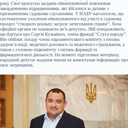
року. Свої пропуски засідань обвинувачений пояснював
закордонними відрядженнями, які збігалися за датами з
призначеними судовими слуханнями. У НАБУ наголосили, що
систематичне ухилення обвинуваченого від участі в судовому
процесі “створило реальну загрозу затягування справи”. Хоча
офіційні органи не називають ім’я депутата, ЗМІ повідомляють,
що йдеться про Сергія Кузьміних, члена фракції “Слуга народу”.
Він обіймає посаду члена парламентського комітету з питань
здоров’я нації, медичної допомоги та медичного страхування, а
також є головою підкомітету з питань фармації та
фармацевтичної діяльності. На момент підготовки матеріалу,
народний депутат жодним чином не коментував інформацію про
своє затримання.