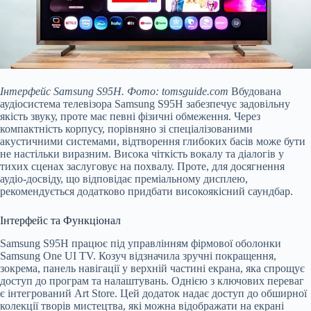
Інтерфейс Samsung S95H. Фото: tomsguide.com
Вбудована
аудіосистема телевізора Samsung S95H забезпечує задовільну
якість звуку, проте має певні фізичні обмеження. Через
компактність корпусу, порівняно зі спеціалізованими
акустичними системами, відтворення глибоких басів може бути
не настільки виразним. Висока чіткість вокалу та діалогів у
тихих сценах заслуговує на похвалу. Проте, для досягнення
аудіо-досвіду, що відповідає преміальному дисплею,
рекомендується додатково придбати високоякісний саундбар.
Інтерфейс та Функціонал
Samsung S95H працює під управлінням фірмової оболонки
Samsung One UI TV. Козуч відзначила зручні покращення,
зокрема, панель навігації у верхній частині екрана, яка спрощує
доступ до програм та налаштувань. Однією з ключових переваг
є інтегрований Art Store. Цей додаток надає доступ до обширної
колекції творів мистецтва, які можна відображати на екрані