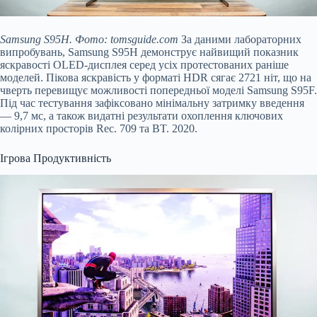
Samsung S95H. Фото: tomsguide.com
За даними лабораторних
випробувань, Samsung S95H демонструє найвищий показник
яскравості OLED-дисплея серед усіх протестованих раніше
моделей. Пікова яскравість у форматі HDR сягає 2721 ніт, що на
чверть перевищує можливості попередньої моделі Samsung S95F.
Під час тестування зафіксовано мінімальну затримку введення
— 9,7 мс, а також видатні результати охоплення ключових
колірних просторів Rec. 709 та BT. 2020.
Ігрова Продуктивність