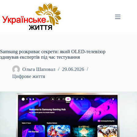
Перейти
до
вмісту
Samsung розкриває секрети: який OLED-телевізор
здивував експертів під час тестування
Ольга Шаповал
29.06.2026
Цифрове життя