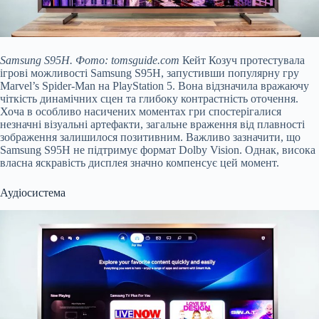
Samsung S95H. Фото: tomsguide.com
Кейт Козуч протестувала
ігрові можливості Samsung S95H, запустивши популярну гру
Marvel’s Spider-Man на PlayStation 5. Вона відзначила вражаючу
чіткість динамічних сцен та глибоку контрастність оточення.
Хоча в особливо насичених моментах гри спостерігалися
незначні візуальні артефакти, загальне враження від плавності
зображення залишилося позитивним. Важливо зазначити, що
Samsung S95H не підтримує формат Dolby Vision. Однак, висока
власна яскравість дисплея значно компенсує цей момент.
Аудіосистема