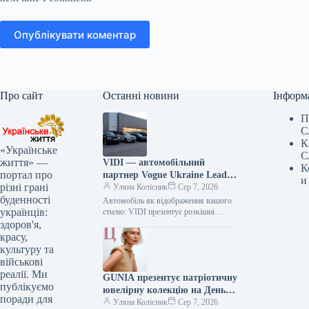
Опублікувати коментар
Про сайт
Останні новини
Інформ
П
С
К
«Українське
С
життя» —
VIDI — автомобільний
К
портал про
партнер Vogue Ukraine Leaders
и
різні грані
Gala: які авто презентують
Уляна Колісник
Сер 7, 2026
буденності
гостям
Автомобіль як відображення вашого
українців:
стилю: VIDI презентує розкішні
моделі від Volvo, Range Rover і Lexus
здоров'я,
Сучасний автомобіль — це вже…
красу,
культуру та
військові
реалії. Ми
GUNIA презентує патріотичну
публікуємо
ювелірну колекцію на День
поради для
Незалежності
Уляна Колісник
Сер 7, 2026