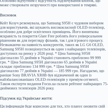
Особливо відчутним є відсутність підсвічування кнопок, що
може створювати незручності при використанні в темряві.
Висновок
Кейт Козуч резюмувала, що Samsung S95H є чудовим вибором
для користувачів, які шукають висококласний OLED-телевізор,
особливо для добре освітлених приміщень. Його виняткова
яскравість та покриття Glare Free роблять його універсальним
рішенням як для перегляду фільмів, так і для ігрового процесу.
Незважаючи на наявність конкурентів, таких як LG G6 OLED,
Samsung S95H позиціонується як один з найкращих телевізорів,
доступних на ринку у 2026 році. * Ціна Samsung S95H
діагоналлю 55 дюймів в Україні становить приблизно 99 999
грн. * Ціна Samsung S95H діагоналлю 65 дюймів в Україні
складає приблизно 134 999 грн. * Ціна Samsung S95H
діагоналлю 77 дюймів в Україні — 185 999 грн. Нагадаємо, що
раніше Sony BRAVIA XR8B був відзначений як один із
найзбалансованіших OLED-телевізорів у преміум-сегменті.
Також експерти видання Focus.ua склали рейтинг найкращих 75-
дюймових телевізорів 2026 року.
Підсумок від Українське життя:
Ця інформація буде корисною для тих, хто планує оновити свій