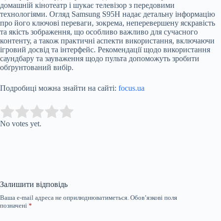
домашній кінотеатр і шукає телевізор з передовими
технологіями. Огляд Samsung S95H надає детальну інформацію
про його ключові переваги, зокрема, неперевершену яскравість
та якість зображення, що особливо важливо для сучасного
контенту, а також практичні аспекти використання, включаючи
ігровий досвід та інтерфейс. Рекомендації щодо використання
саундбару та зауваження щодо пульта допоможуть зробити
обґрунтований вибір.
Подробиці можна знайти на сайті:
focus.ua
Submit Rating
Rate this item:
No votes yet.
Залишити відповідь
Ваша e-mail адреса не оприлюднюватиметься.
Обов’язкові поля
позначені
*