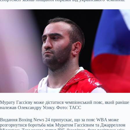
Мурату Гассієву може дістатися чемпіонський пояс, який раніше
належав Олександру Усику. Фото: ТАСС
Видання Boxing News 24 припускає, що за пояс WBA може
розгорнутися боротьба між Муратом Гассієвим та Джарреллом