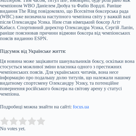
Міллером. Тим часом, титул IBF, ймовірно, буде розіграно між
чемпіоном WBO Даніелем Дюбуа та Фабіо Вордлі. Раніше
видання The Ring повідомляло, що Всесвітня боксерська рада
(WBC) вже визначила наступного чемпіона світу у важкій вазі
після Олександра Усика. Ним став німецький боксер Агіт
Кабаєл. Спортивний директор Олександра Усика, Сергій Лапін,
раніше пояснював причини відмови боксера від чемпіонських
поясів виданню ESPN.
Підсумок від Українське життя:
Ця новина може зацікавити шанувальників боксу, оскільки вона
стосується можливої зміни власника одного з престижних
чемпіонських поясів. Для українських читачів, вона несе
інформацію про подальшу долю титулів, що належали нашому
видатному спортсмену Олександру Усику, та потенційне
повернення російського боксера на світову арену у статусі
чемпіона.
Подробиці можна знайти на сайті:
focus.ua
Submit Rating
Rate this item:
No votes yet.