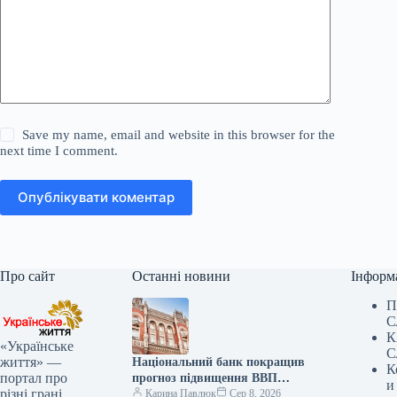
Save my name, email and website in this browser for the
next time I comment.
Опублікувати коментар
Про сайт
Останні новини
Інформ
П
С
К
«Українське
С
життя» —
Національний банк покращив
К
портал про
прогноз підвищення ВВП
и
різні грані
України у ІІІ кварталі 2026
Карина Павлюк
Сер 8, 2026