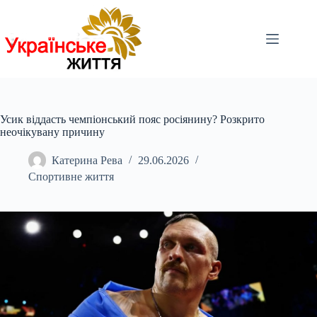
Перейти
до
вмісту
Усик віддасть чемпіонський пояс росіянину? Розкрито
неочікувану причину
Катерина Рева
29.06.2026
Спортивне життя