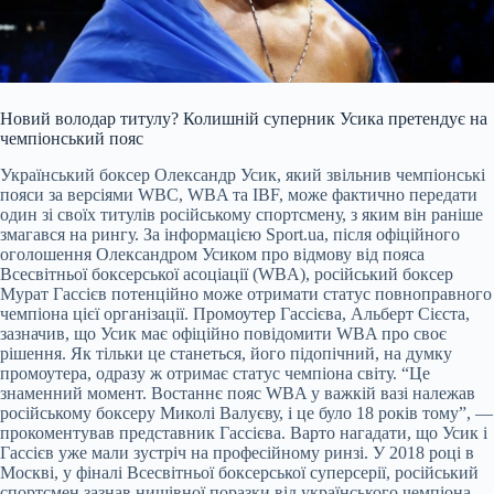
Новий володар титулу? Колишній суперник Усика претендує на
чемпіонський пояс
Український боксер Олександр Усик, який звільнив чемпіонські
пояси за версіями WBC, WBA та IBF, може фактично передати
один зі своїх титулів російському спортсмену, з яким він раніше
змагався на рингу. За інформацією Sport.ua, після офіційного
оголошення Олександром Усиком про відмову від пояса
Всесвітньої боксерської асоціації (WBA), російський боксер
Мурат Гассієв потенційно може отримати статус повноправного
чемпіона цієї організації. Промоутер Гассієва, Альберт Сієста,
зазначив, що Усик має офіційно повідомити WBA про своє
рішення. Як тільки це станеться, його підопічний, на думку
промоутера, одразу ж отримає статус чемпіона світу. “Це
знаменний момент. Востаннє пояс WBA у важкій вазі належав
російському боксеру Миколі Валуєву, і це було 18 років тому”, —
прокоментував представник Гассієва. Варто нагадати, що Усик і
Гассієв уже мали зустріч на професійному ринзі. У 2018 році в
Москві, у фіналі Всесвітньої боксерської суперсерії, російський
спортсмен зазнав нищівної поразки від українського чемпіона.