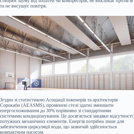
створює шуму від лопатей чи компресорів, не викликає протягів
та не висушує повітря.
Згідно зі статистикою Асоціації інженерів та архітекторів
Сорокаби (AEASMS), променеві стелі здатні зменшити
енергоспоживання до 30% порівняно зі стандартними
системами кондиціонування. Це досягається завдяки відсутності
потужних механічних елементів. Енергія потрібна лише для
забезпечення циркуляції води, що зазвичай здійснюється
компактним насосом.