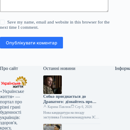
Save my name, email and website in this browser for the
next time I comment.
Опублікувати коментар
Про сайт
Останні новини
Інформ
«Українське
життя» —
Собко приєднається до
портал про
Драпатого: дізнайтесь про
різні грані
нового заступника
Карина Павлюк
Сер 6, 2026
буденності
Нова кандидатура на посаду
українців:
заступника Головнокомандувача ЗСУ
Начальник штабу 11 армійського
здоров'я,
корпусу Сергій Собко готується
красу,