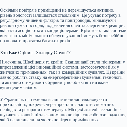
Оскільки повітря в приміщенні не перемішується активно,
рівень вологості залишається стабільним. Це усуває потребу в
регулярному чищенні фільтрів та повітроводів, мінімізуючи
ризики сухості в горлі, подразнення очей та алергічних реакцій,
які часто асоціюються з кондиціонерами. Крім того, такі системи
вимагають мінімального обслуговування і можуть безперебійно
працювати протягом багатьох років.
Хто Вже Оцінив “Холодну Стелю”?
Німеччина, Швейцарія та країни Скандинавії стали піонерами у
впровадженні цієї інноваційної системи, застосовуючи її як у
житлових приміщеннях, так і в комерційних будівлях. Ці країни
давно роблять ставку на енергоефективні будівельні технології
та активно стимулюють будівництво об’єктів з низьким
вуглецевим слідом.
У Франції ж ця технологія лише починає завойовувати
прихильність, зокрема, через зростання частоти спекотних
періодів та рекордних температур. Місцеві жителі все частіше
шукають екологічні та економічно вигідні способи охолодження,
які б не впливали на якість повітря в приміщеннях.