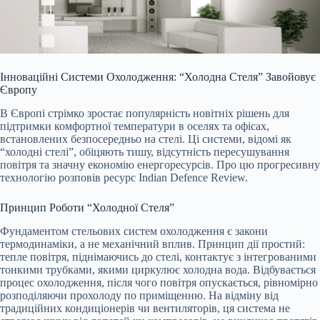
Інноваційні Системи Охолодження: “Холодна Стеля” Завойовує
Європу
В Європі стрімко зростає популярність новітніх рішень для
підтримки комфортної температури в оселях та офісах,
встановлених безпосередньо на стелі. Ці системи, відомі як
“холодні стелі”, обіцяють тишу, відсутність пересушування
повітря та значну економію енергоресурсів. Про цю прогресивну
технологію розповів ресурс Indian Defence Review.
Принцип Роботи “Холодної Стеля”
Фундаментом стельових систем охолодження є закони
термодинаміки, а не механічний вплив. Принцип дії простий:
тепле повітря, піднімаючись до стелі, контактує з інтегрованими
тонкими трубками, якими циркулює холодна вода. Відбувається
процес охолодження, після чого повітря опускається, рівномірно
розподіляючи прохолоду по приміщенню. На відміну від
традиційних кондиціонерів чи вентиляторів, ця система не