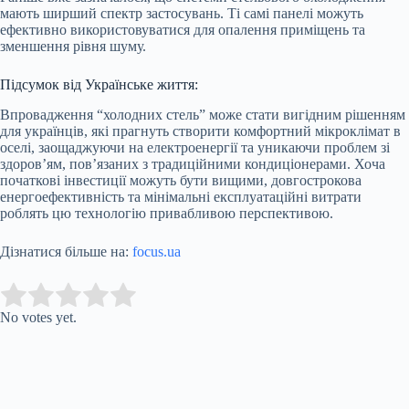
мають ширший спектр застосувань. Ті самі панелі можуть
ефективно використовуватися для опалення приміщень та
зменшення рівня шуму.
Підсумок від Українське життя:
Впровадження “холодних стель” може стати вигідним рішенням
для українців, які прагнуть створити комфортний мікроклімат в
оселі, заощаджуючи на електроенергії та уникаючи проблем зі
здоров’ям, пов’язаних з традиційними кондиціонерами. Хоча
початкові інвестиції можуть бути вищими, довгострокова
енергоефективність та мінімальні експлуатаційні витрати
роблять цю технологію привабливою перспективою.
Дізнатися більше на:
focus.ua
Submit Rating
Rate this item:
No votes yet.