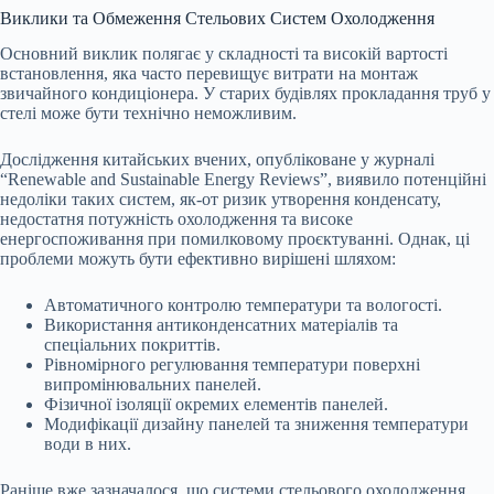
Виклики та Обмеження Стельових Систем Охолодження
Основний виклик полягає у складності та високій вартості
встановлення, яка часто перевищує витрати на монтаж
звичайного кондиціонера. У старих будівлях прокладання труб у
стелі може бути технічно неможливим.
Дослідження китайських вчених, опубліковане у журналі
“Renewable and Sustainable Energy Reviews”, виявило потенційні
недоліки таких систем, як-от ризик утворення конденсату,
недостатня потужність охолодження та високе
енергоспоживання при помилковому проєктуванні. Однак, ці
проблеми можуть бути ефективно вирішені шляхом:
Автоматичного контролю температури та вологості.
Використання антиконденсатних матеріалів та
спеціальних покриттів.
Рівномірного регулювання температури поверхні
випромінювальних панелей.
Фізичної ізоляції окремих елементів панелей.
Модифікації дизайну панелей та зниження температури
води в них.
Раніше вже зазначалося, що системи стельового охолодження