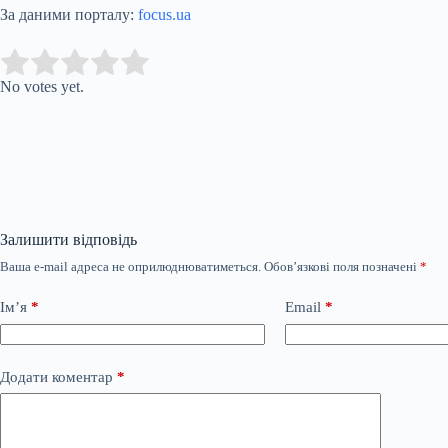
За даними порталу:
focus.ua
Submit Rating
Rate this item:
No votes yet.
Залишити відповідь
Ваша e-mail адреса не оприлюднюватиметься.
Обов’язкові поля позначені
*
Ім’я
*
Email
*
Додати коментар
*