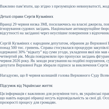
Важливо пам’ятати, що згідно з презумпцією невинуватості, жод
Деталі справи Сергія Кузьміних
Вранці 29 червня низка ЗМІ, посилаючись на власні джерела, п
ігнорування судових засідань. Національне антикорупційне бю
відсутності на засіданні через неуспішне повернення з відпочинку
Сергій Кузьміних є народним депутатом, обраним до Верховної Р
понад 500 тис. гривень. Справа стосувалася процедури закупівлі
одержанні 30% “відкату” від суми угоди, укладення якої він мав
четвертий рік. Медіа повідомляли про пропуски засідань фігурант
червня 2026 року. Як заходи реагування на подібні порушення, с
депутати Верховної Ради збирали підписи за виключення Сергія Ку
Нагадуємо, що 8 червня колишній голова Верховного Суду Всевол
Підсумок від Українське життя:
Ця інформація є важливою для розуміння того, як українські п
що навіть народні обранці несуть відповідальність за свої дії. 
прозорості процесу для громадян.