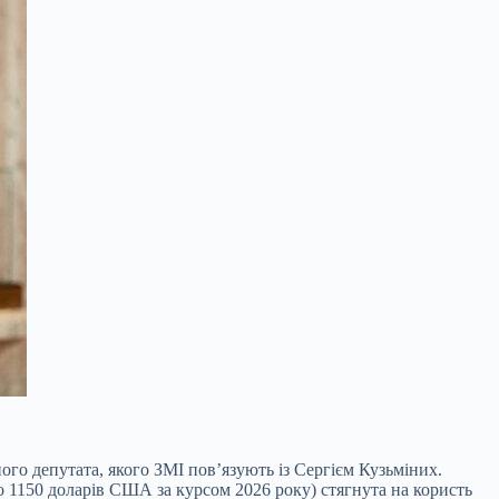
о депутата, якого ЗМІ пов’язують із Сергієм Кузьміних.
но 1150 доларів США за курсом 20
26 року) стягнута на користь