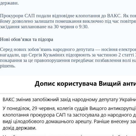
держави.
Прокурори САП подали відповідне клопотання до ВАКС. Як повід
йому дозволено залишати помешкання виключно під час повітрян
засідання заплановане на 30 червня о 9:30.
Нові обов’язки та підозра
Серед нових зобов’язань народного депутата — носіння електронн
нагадали, що Сергія Кузьміних підозрюють за частиною 2 статт
покарання за це правопорушення передбачає позбавлення волі на
рішень.