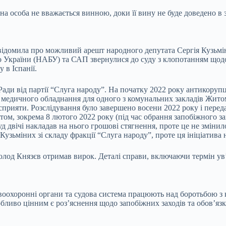
на особа не вважається винною, доки її вину не буде доведено в
овідомила про можливий арешт народного депутата Сергія Кузьмі
ро України (НАБУ) та САП звернулися до суду з клопотанням що
 в Іспанії.
ади від партії “Слуга народу”. На початку 2022 року антикорупц
 медичного обладнання для одного з комунальних закладів Житоми
 сприяти. Розслідування було завершено восени 2022 року і пере
ом, зокрема 8 лютого 2022 року (під час обрання запобіжного захо
уд двічі накладав на нього грошові стягнення, проте це не зміни
зьміних зі складу фракції “Слуга народу”, проте ця ініціатива н
од Князєв отримав вирок. Деталі справи, включаючи термін ув’я
равоохоронні органи та судова система працюють над боротьбою 
Особливо цінним є роз’яснення щодо запобіжних заходів та обов’я