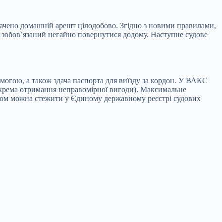
ачено домашній арешт цілодобово. Згідно з новими правилами,
н зобов’язаний негайно повернутися додому. Наступне судове
могою, а також здача паспорта для виїзду за кордон. У ВАКС
окрема отримання неправомірної вигоди). Максимальне
ебігом можна стежити у Єдиному державному реєстрі судових