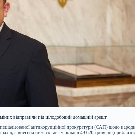
ьміних відправили під цілодобовий домашній арешт
ціалізованої антикорупційної прокуратури (САП) щодо народног
ахід, а внесена ним застава у розмірі 49 620 гривень (приблиз