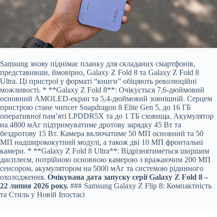
Samsung знову піднімає планку для складаних смартфонів,
представивши, ймовірно, Galaxy Z Fold 8 та Galaxy Z Fold 8
Ultra. Ці пристрої у форматі “книги” обіцяють революційні
можливості. * **Galaxy Z Fold 8**: Очікується 7,6-дюймовий
основний AMOLED-екран та 5,4-дюймовий зовнішній. Серцем
пристрою стане чипсет Snapdragon 8 Elite Gen 5, до 16 ГБ
оперативної пам’яті LPDDR5X та до 1 ТБ сховища. Акумулятор
на 4800 мАг підтримуватиме дротову зарядку 45 Вт та
бездротову 15 Вт. Камера включатиме 50 МП основний та 50
МП надширококутний модулі, а також дві 10 МП фронтальні
камери. * **Galaxy Z Fold 8 Ultra**: Відрізнятиметься ширшим
дисплеєм, потрійною основною камерою з вражаючим 200 МП
сенсором, акумулятором на 5000 мАг та системою рідинного
охолодження.
Очікувана дата запуску серії Galaxy Z Fold 8 –
22 липня 2026 року.
### Samsung Galaxy Z Flip 8: Компактність
та Стиль у Новій Іпостасі