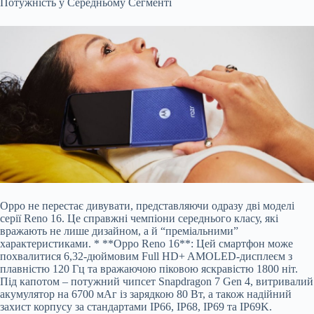
Потужність у Середньому Сегменті
Oppo не перестає дивувати, представляючи одразу дві моделі
серії Reno 16. Це справжні чемпіони середнього класу, які
вражають не лише дизайном, а й “преміальними”
характеристиками. * **Oppo Reno 16**: Цей смартфон може
похвалитися 6,32-дюймовим Full HD+ AMOLED-дисплеєм з
плавністю 120 Гц та вражаючою піковою яскравістю 1800 ніт.
Під капотом – потужний чипсет Snapdragon 7 Gen 4, витривалий
акумулятор на 6700 мАг із зарядкою 80 Вт, а також надійний
захист корпусу за стандартами IP66, IP68, IP69 та IP69K.