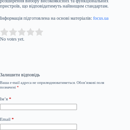
розширення вибору високоякісних та функціональних
пристроїв, що відповідатимуть найвищим стандартам.
Інформація підготовлена на основі матеріалів:
focus.ua
Submit Rating
Rate this item:
No votes yet.
Залишити відповідь
Ваша e-mail адреса не оприлюднюватиметься.
Обов’язкові поля
позначені
*
Ім’я
*
Email
*