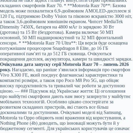
Motorola не пасе задніх і планує випустити серію преміальних
складаних смартфонів Razr 70. * **Motorola Razr 70**: Базова
модель може похвалитися 6,9-дюймовим AMOLED-дисплеєм зі
120 Гц, підтримкою Dolby Vision та піковою яскравістю 3000 ніт,
а також 3,6-дюймовим зовнішнім екраном. Чипсет MediaTek
Dimensity 7450X, батарея на 4800 мАг із зарядкою 30 Вт
(дротова) та 15 Вт (бездротова). Камера включає 50 МП
основний, 50 МП надширококутний та 32 МП фронтальний
сенсори. * **Motorola Razr 70 Ultra**: Ця версія буде оснащена
потужнішим процесором Snapdragon 8 Elite, до 16 ГБ
оперативної пам’яті та до 512 ГБ сховища. Очікуються
покращення дисплея, акумулятора, камери та швидкості зарядки.
Очікувана дата запуску серії Motorola Razr 70 – липень 2026
року.
Нагадаємо, що раніше з’явилася інформація про смартфон
Vivo X300 FE, який поєднує флагманські характеристики та
компактні розміри, а також про Poco M8 Pro 5G, що обіцяє
високу продуктивність та тривалий час роботи за доступною
ціною. — ### Підсумок від Українське життя: Ці оголошення
про майбутні смартфони дають нам змогу зазирнути у майбутнє
мобільних технологій. Особливо цікаво спостерігати за
розвитком складаних пристроїв, які стають все більш
досконалими та доступними. Очікувані моделі від Samsung,
Motorola та Oppo обіцяють нові враження від користування, а
Nothing Phone (4b) доводить, що інновації можуть бути й у
бюджетному сегменті. Для українських користувачів це означає