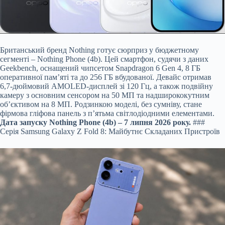
Британський бренд Nothing готує сюрприз у бюджетному
сегменті – Nothing Phone (4b). Цей смартфон, судячи з даних
Geekbench, оснащений чипсетом Snapdragon 6 Gen 4, 8 ГБ
оперативної пам’яті та до 256 ГБ вбудованої. Девайс отримав
6,7-дюймовий AMOLED-дисплей зі 120 Гц, а також подвійну
камеру з основним сенсором на 50 МП та надширококутним
об’єктивом на 8 МП. Родзинкою моделі, без сумніву, стане
фірмова гліфова панель з п’ятьма світлодіодними елементами.
Дата запуску Nothing Phone (4b) – 7 липня 2026 року.
###
Серія Samsung Galaxy Z Fold 8: Майбутнє Складаних Пристроїв