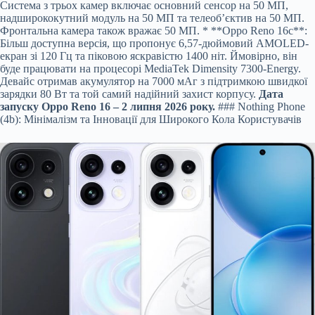
Система з трьох камер включає основний сенсор на 50 МП,
надширококутний модуль на 50 МП та телеоб’єктив на 50 МП.
Фронтальна камера також вражає 50 МП. * **Oppo Reno 16c**:
Більш доступна версія, що пропонує 6,57-дюймовий AMOLED-
екран зі 120 Гц та піковою яскравістю 1400 ніт. Ймовірно, він
буде працювати на процесорі MediaTek Dimensity 7300-Energy.
Девайс отримав акумулятор на 7000 мАг з підтримкою швидкої
зарядки 80 Вт та той самий надійний захист корпусу.
Дата
запуску Oppo Reno 16 – 2 липня 2026 року.
### Nothing Phone
(4b): Мінімалізм та Інновації для Широкого Кола Користувачів