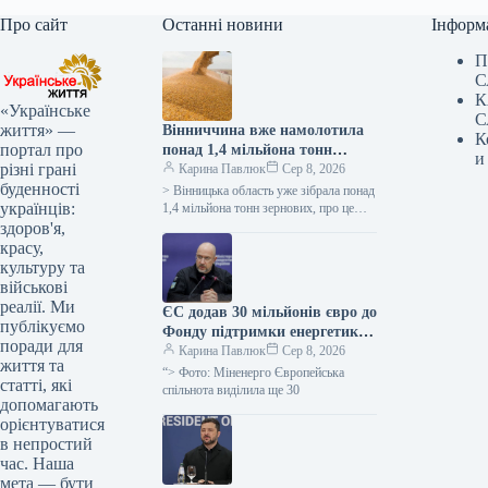
Про сайт
Останні новини
Інформ
П
С
К
«Українське
С
життя» —
Вінниччина вже намолотила
К
портал про
понад 1,4 мільйона тонн
и
різні грані
зерна, показавши
Карина Павлюк
Сер 8, 2026
буденності
врожайність, вищу за
> Вінницька область уже зібрала понад
українців:
минулорічну, повідомляє
1,4 мільйона тонн зернових, про це
інформує керівниця обласної
здоров'я,
ОВА.
військової адміністрації Наталя
красу,
Заболотна. “Жнива…
культуру та
військові
реалії. Ми
ЄС додав 30 мільйонів євро до
публікуємо
Фонду підтримки енергетики
поради для
України.
Карина Павлюк
Сер 8, 2026
життя та
“> Фото: Міненерго Європейська
статті, які
спільнота виділила ще 30
допомагають
орієнтуватися
в непростий
час. Наша
мета — бути