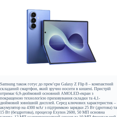
Samsung також готує до прем’єри Galaxy Z Flip 8 – компактний
складаний смартфон, який зручно носити в кишені. Пристрій
отримає 6,9-дюймовий основний AMOLED-екран з
покращеною технологією приховування складки та 4,1-
дюймовий зовнішній дисплей. Серед ключових характеристик –
акумулятор на 4300 мАг з підтримкою зарядки 25 Вт (дротова) та
15 Вт (бездротова), процесор Exynos 2600, 50 МП основна
камера, 12 МП надширококутний сенсор та 10 МП фронтальний