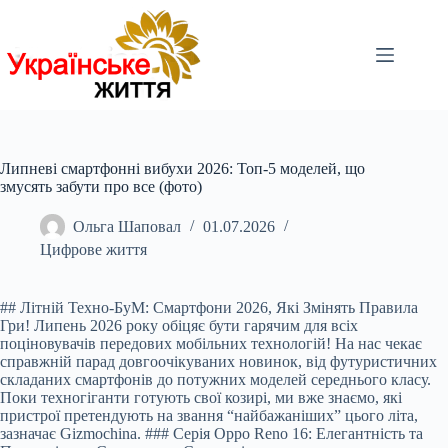
Перейти
до
вмісту
Липневі смартфонні вибухи 2026: Топ-5 моделей, що
змусять забути про все (фото)
Ольга Шаповал
01.07.2026
Цифрове життя
## Літній Техно-БуМ: Смартфони 2026, Які Змінять Правила
Гри! Липень 20
26 року обіцяє бути гарячим для всіх
поціновувачів передових мобільних технологій! На нас чекає
справжній парад довгоочікуваних новинок, від футуристичних
складаних смартфонів до потужних моделей середнього класу.
Поки техногіганти готують свої козирі, ми вже знаємо, які
пристрої претендують на звання “найбажаніших” цього літа,
зазначає Gizmochina. ### Серія Oppo Reno 16: Елегантність та