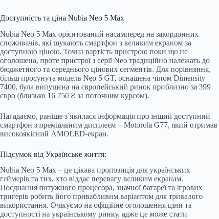
Доступність та ціна Nubia Neo 5 Max
Nubia Neo 5 Max орієнтований насамперед на закордонних
споживачів, які шукають смартфон з великим екраном за
доступною ціною. Точна вартість пристрою поки що не
оголошена, проте пристрої з серії Neo традиційно належать до
бюджетного та середнього цінових сегментів. Для порівняння,
більш просунута модель Neo 5 GT, оснащена чіпом Dimensity
7400, була випущена на європейський ринок приблизно за 399
євро (близько 16 750 ₴ за поточним курсом).
Нагадаємо, раніше з’явилася інформація про інший доступний
смартфон з преміальним дисплеєм – Motorola G77, який отримав
високоякісний AMOLED-екран.
Підсумок від Українське життя:
Nubia Neo 5 Max – це цікава пропозиція для українських
геймерів та тих, хто віддає перевагу великим екранам.
Поєднання потужного процесора, значної батареї та ігрових
тригерів робить його привабливим варіантом для тривалого
використання. Очікуємо на офіційне оголошення ціни та
доступності на українському ринку, адже це може стати