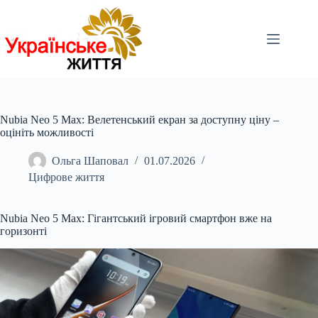
Перейти
до
вмісту
Nubia Neo 5 Max: Велетенський екран за доступну ціну –
оцініть можливості
Ольга Шаповал
01.07.2026
Цифрове життя
Nubia Neo 5 Max: Гігантський ігровий смартфон вже на
горизонті