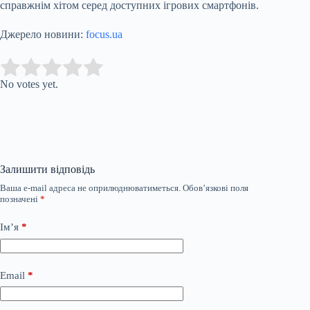
справжнім хітом серед доступних ігрових смартфонів.
Джерело новини:
focus.ua
Submit Rating
Rate this item:
No votes yet.
Залишити відповідь
Ваша e-mail адреса не оприлюднюватиметься.
Обов’язкові поля
позначені
*
Ім’я
*
Email
*