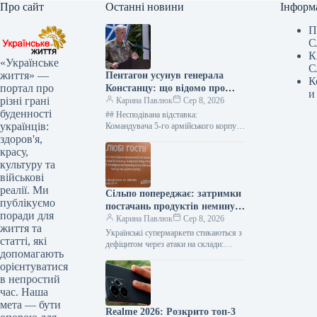
Про сайт
Останні новини
Інформ
П
С
К
«Українське
С
життя» —
Пентагон усунув генерала
К
портал про
Констанцу: що відомо про
и
різні грані
рішення щодо військової
Карина Павлюк
Сер 8, 2026
буденності
допомоги Україні
## Несподівана відставка:
українців:
Командувача 5-го армійського корпусу
США Чарльза Костанцу усунули від
здоров'я,
виконання обов’язків ### Термінове
красу,
звільнення високопосадовця
культуру та
Міністерство оборони…
військові
реалії. Ми
Сільпо попереджає: затримки
публікуємо
постачань продуктів неминучі
поради для
– що це означає для покупців
Карина Павлюк
Сер 8, 2026
життя та
Українські супермаркети стикаються з
статті, які
дефіцитом через атаки на склади:
допомагають
“Сільпо” та інші мережі попереджають
орієнтуватися
покупців Мешканці столиці вже
в непростий
помічають певні…
час. Наша
мета — бути
Realme 2026: Розкрито топ-3