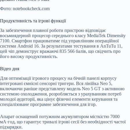
Фото: notebookcheck.com
Продуктивність та ігрові функції
За забезпечення плавної роботи пристрою відповідає
восьмиядерний процесор середнього класу MediaTek Dimensity
7100. Смартфон працюватиме під управлінням операційної
системи Android 16. За результатами тестування в AnTuTu 11,
цей чіп демонструє вражаючі 835 566 балів, що свідчить про
його високу продуктивність.
Відео дня
Для оптимізації ігрового процесу на бічній панелі корпусу
інтегровані ємнісні сенсорні тригери. Вся лінійка Neo 5,
включаючи раніше представлену модель Neo 5 GT з активною
системою охолодження, розробляється з урахуванням потреб
молодої аудиторії, яка цінує фізичні елементи керування та
спеціалізоване програмне забезпечення для ігор.
Апарат оснащений потужним акумулятором місткістю 7000
мА·год, що гарантує тривалі ігрові сесії без необхідності частої
підзарядки.