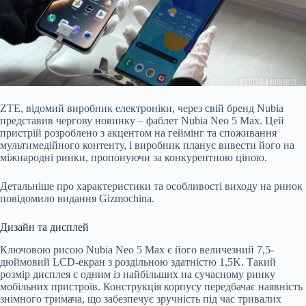
ZTE, відомий виробник електроніки, через свій бренд Nubia
представив чергову новинку – фаблет Nubia Neo 5 Max. Цей
пристрій розроблено з акцентом на геймінг та споживання
мультимедійного контенту, і виробник планує вивести його на
міжнародні ринки, пропонуючи за конкурентною ціною.
Детальніше про характеристики та особливості виходу на ринок
повідомило видання Gizmochina.
Дизайн та дисплей
Ключовою рисою Nubia Neo 5 Max є його величезний 7,5-
дюймовий LCD-екран з роздільною здатністю 1,5K. Такий
розмір дисплея є одним із найбільших на сучасному ринку
мобільних пристроїв. Конструкція корпусу передбачає наявність
знімного тримача, що забезпечує зручність під час тривалих