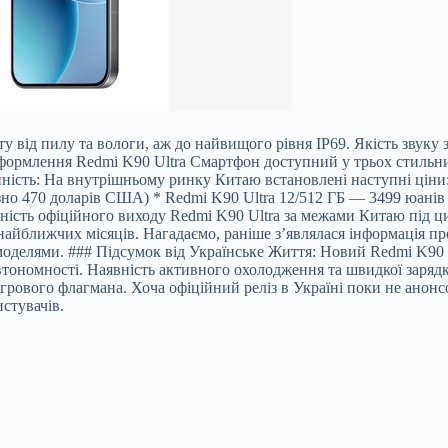
від пилу та вологи, аж до найвищого рівня IP69. Якість звуку з
Оформлення Redmi K90 Ultra Смартфон доступний у трьох стильних
пність: На внутрішньому ринку Китаю встановлені наступні ціни
но 470 доларів США) * Redmi K90 Ultra 12/512 ГБ — 3499 юанів
ність офіційного виходу Redmi K90 Ultra за межами Китаю під 
айближчих місяців. Нагадаємо, раніше з’являлася інформація пр
делями. ### Підсумок від Українське Життя: Новий Redmi K90 Ul
втономності. Наявність активного охолодження та швидкої зарядк
грового флагмана. Хоча офіційний реліз в Україні поки не анон
стувачів.