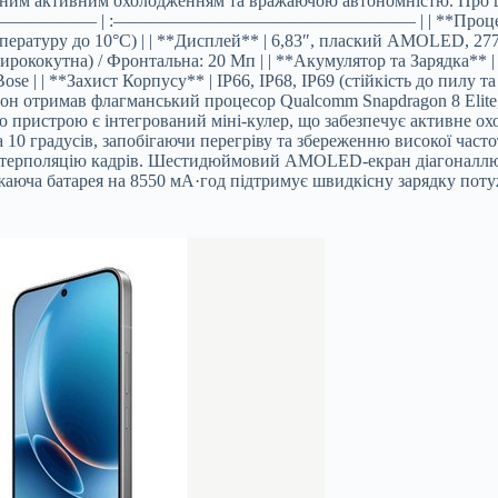
ваним активним охолодженням та вражаючою автономністю. Про ц
| | :——————— | :————————————————— | | **Процесор** | Q
атуру до 10°C) | | **Дисплей** | 6,83″, плаский AMOLED, 2772×1
ирококутна) / Фронтальна: 20 Мп | | **Акумулятор та Зарядка** |
se | | **Захист Корпусу** | IP66, IP68, IP69 (стійкість до пилу т
н отримав флагманський процесор Qualcomm Snapdragon 8 Elite, як
 пристрою є інтегрований міні-кулер, що забезпечує активне ох
10 градусів, запобігаючи перегріву та збереженню високої частот
а інтерполяцію кадрів. Шестидюймовий AMOLED-екран діагоналл
аюча батарея на 8550 мА·год підтримує швидкісну зарядку поту