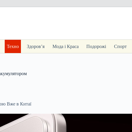
Техно
Здоров’я
Мода і Краса
Подорожі
Спорт
 акумулятором
кою Вже в Китаї