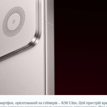
артфон, орієнтований на геймерів – K90 Ultra. Цей пристрій вр