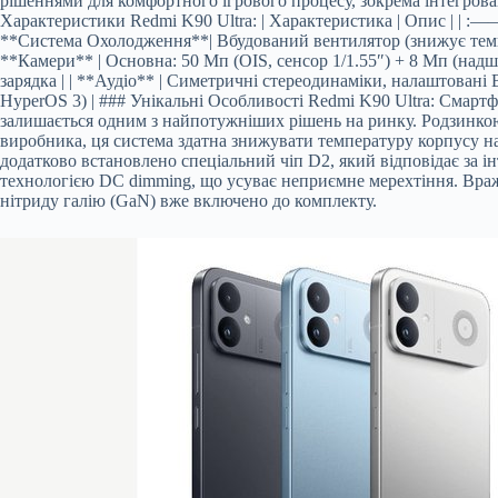
рішеннями для комфортного ігрового процесу, зокрема інтегро
Характеристики Redmi K90
Ultra: | Характеристика | Опис 
**Система Охолодження**| Вбудований вентилятор (знижує темпер
**Камери** | Основна: 50 Мп (OIS, сенсор 1/1.55″) + 8 Мп (надш
зарядка | | **Аудіо** | Симетричні стереодинаміки, налаштовані Bo
HyperOS 3) | ### Унікальні Особливості Redmi K90 Ultra: Смартфо
залишається одним з найпотужніших рішень на ринку. Родзинкою
виробника, ця система здатна знижувати температуру корпусу на 
додатково встановлено спеціальний чіп D2, який відповідає з
технологією DC dimming, що усуває неприємне мерехтіння. Враж
нітриду галію (GaN) вже включено до комплекту.