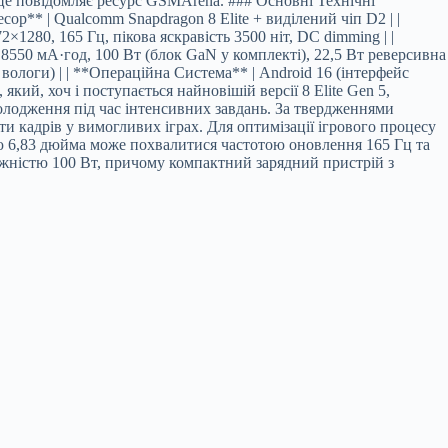
е повідомляє ресурс GSMArena. ### Основні Технічні
ualcomm Snapdragon 8 Elite + виділений чіп D2 | |
280, 165 Гц, пікова яскравість 3500 ніт, DC dimming | |
 8550 мА·год, 100 Вт (блок GaN у комплекті), 22,5 Вт реверсивна
а вологи) | | **Операційна Система** | Android 16 (інтерфейс
ий, хоч і поступається найновішій версії 8 Elite Gen 5,
олодження під час інтенсивних завдань. За твердженнями
и кадрів у вимогливих іграх. Для оптимізації ігрового процесу
ю 6,83 дюйма може похвалитися частотою оновлення 165 Гц та
жністю 100 Вт, причому компактний зарядний пристрій з