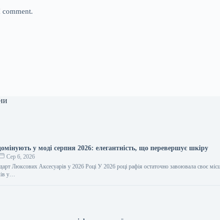
 I comment.
ни
домінують у моді серпня 2026: елегантність, що перевершує шкіру
Сер 6, 2026
дарт Люксових Аксесуарів у 2026 Році У 2026 році рафія остаточно завоювала своє місц
лів у…