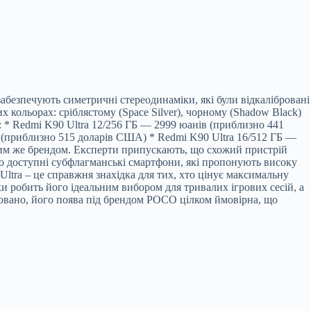
абезпечують симетричні стереодинаміки, які були відкалібровані
 кольорах: сріблястому (Space Silver), чорному (Shadow Black)
: * Redmi K90 Ultra 12/256 ГБ — 2999 юанів (приблизно 441
 (приблизно 515 доларів США) * Redmi K90 Ultra 16/512 ГБ —
цим же брендом. Експерти припускають, що схожий пристрій
о доступні субфлагманські смартфони, які пропонують високу
tra – це справжня знахідка для тих, хто цінує максимальну
и робить його ідеальним вибором для тривалих ігрових сесій, а
совано, його поява під брендом POCO цілком ймовірна, що