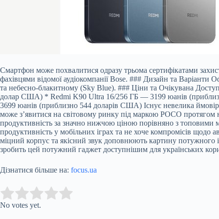
Смартфон може похвалитися одразу трьома сертифікатами захисту 
фахівцями відомої аудіокомпанії Bose. ### Дизайн та Варіанти 
та небесно-блакитному (Sky Blue). ### Ціни та Очікувана Досту
долар США) * Redmi K90 Ultra 16/256 ГБ — 3199 юанів (приблиз
3699 юанів (приблизно 544 доларів США) Існує невелика ймовір
може з’явитися на світовому ринку під маркою POCO протягом н
продуктивність за значно нижчою ціною порівняно з топовими мо
продуктивність у мобільних іграх та не хоче компромісів щодо а
міцний корпус та якісний звук доповнюють картину потужного і
зробить цей потужний гаджет доступнішим для українських кори
Дізнатися більше на:
focus.ua
Submit Rating
Rate this item:
No votes yet.