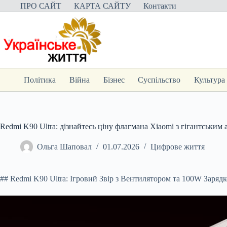
Перейти
ПРО САЙТ
КАРТА САЙТУ
Контакти
до
вмісту
Політика
Війна
Бізнес
Суспільство
Культура
Redmi K90 Ultra: дізнайтесь ціну флагмана Xiaomi з гігантським
Ольга Шаповал
01.07.2026
Цифрове життя
## Redmi K90 Ultra: Ігровий Звір з Вентилятором та 100W Заряд