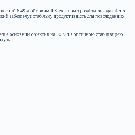
снащений 6,49-дюймовим IPS-екраном з роздільною здатністю
 який забезпечує стабільну продуктивність для повсякденних
лі є основний об’єктив на 50 Мп з оптичною стабілізацією
одуль.