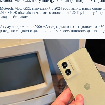
Motorola Moto G55: доступний функціонал для щоденних завдан
Motorola Moto G55, випущений у 2024 році, залишається одним 
2400×1080 пікселів та частотою оновлення 120 Гц. Пристрій прац
завдань без зависань.
Акумулятор ємністю 5000 мА·год заряджається за допомогою 30-в
(OIS), що є рідкістю для пристроїв у такому ціновому діапазон