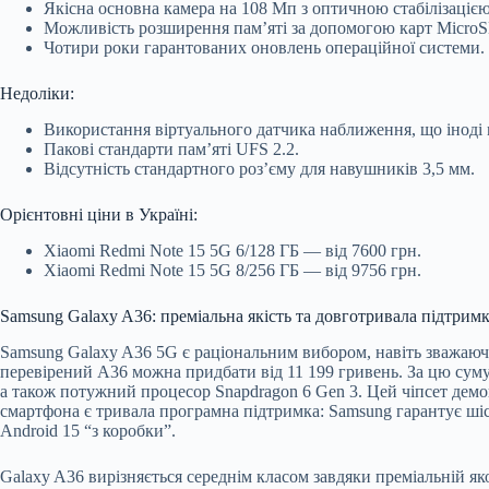
Якісна основна камера на 108 Мп з оптичною стабілізацією
Можливість розширення пам’яті за допомогою карт MicroS
Чотири роки гарантованих оновлень операційної системи.
Недоліки:
Використання віртуального датчика наближення, що іноді м
Пакові стандарти пам’яті UFS 2.2.
Відсутність стандартного роз’єму для навушників 3,5 мм.
Орієнтовні ціни в Україні:
Xiaomi Redmi Note 15 5G 6/128 ГБ — від 7600 грн.
Xiaomi Redmi Note 15 5G 8/256 ГБ — від 9756 грн.
Samsung Galaxy A36: преміальна якість та довготривала підтрим
Samsung Galaxy A36 5G є раціональним вибором, навіть зважаючи 
перевірений A36 можна придбати від 11 199 гривень. За цю сум
а також потужний процесор Snapdragon 6 Gen 3. Цей чіпсет демо
смартфона є тривала програмна підтримка: Samsung гарантує шіст
Android 15 “з коробки”.
Galaxy A36 вирізняється середнім класом завдяки преміальній якос