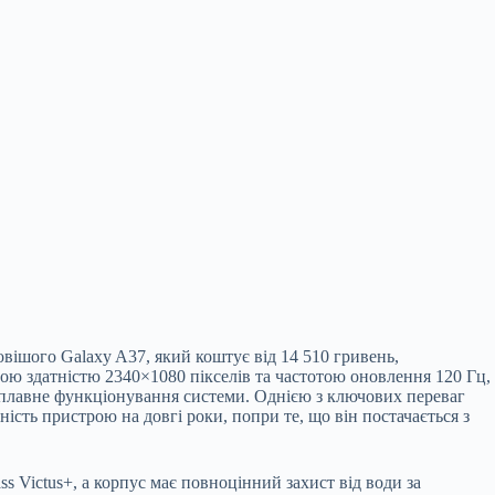
овішого Galaxy A37, який коштує від 14 510 гривень,
ю здатністю 2340×1080 пікселів та частотою оновлення 120 Гц,
и плавне функціонування системи. Однією з ключових переваг
ість пристрою на довгі роки, попри те, що він постачається з
ass Victus+, а корпус має повноцінний захист від води за