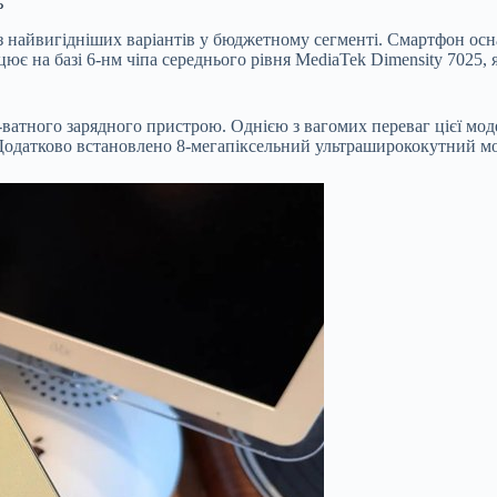
ь
із найвигідніших варіантів у бюджетному сегменті. Смартфон о
ює на базі 6-нм чіпа середнього рівня MediaTek Dimensity 7025,
атного зарядного пристрою. Однією з вагомих переваг цієї моде
і. Додатково встановлено 8-мегапіксельний ультраширококутний м