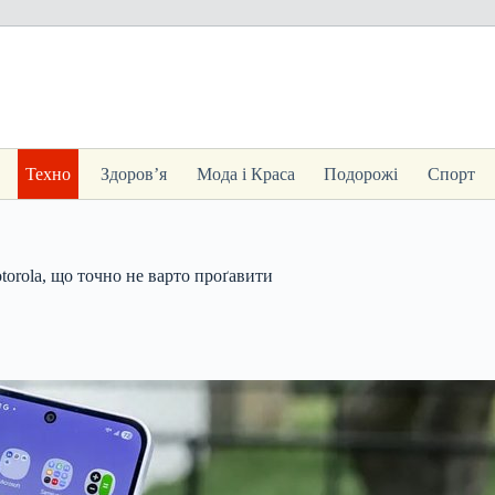
Техно
Здоров’я
Мода і Краса
Подорожі
Спорт
orola, що точно не варто проґавити