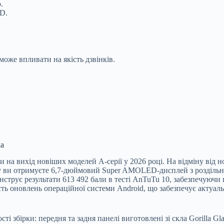
.
D.
оже впливати на якість дзвінків.
ка
на вихід новіших моделей A-серії у 2026 році. На відміну від н
у ви отримуєте 6,7-дюймовий Super AMOLED-дисплей з роздільно
нструє результати 613 492 бали в тесті AnTuTu 10, забезпечуюч
ь оновлень операційної системи Android, що забезпечує актуальн
ті збірки: передня та задня панелі виготовлені зі скла Gorilla Gl