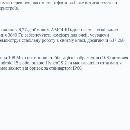
нути перевірені часом смартфони, які вже встигли суттєво
пристроїв.
 похвалитися 6,77-дюймовим AMOLED-дисплеєм з роздільною
ення 3840 Гц забезпечують комфорт для очей, усуваючи
монструє стабільну роботу в своєму класі, досягаючи 637 266
а на 108 Мп з оптичною стабілізацією зображення (OIS) дозволяє
ndroid 15 з оболонкою HyperOS 2 та має гарантію отримання
ає захист від бризок за стандартом IP66.