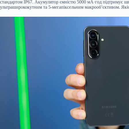
стандартом IP67. Акумулятор ємністю 5000 мА·год підтримує шви
ультраширококутним та 5-мегапіксельним макрооб’єктивом. Якіс