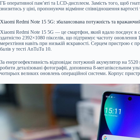
ГБ оперативної пам’яті та LCD-дисплеєм. Замість того, щоб гна
знизитись у ціні, пропонуючи відмінне співвідношення вартості
Xiaomi Redmi Note 15 5G: збалансована потужність та вражаючи
Xiaomi Redmi Note 15 5G — це смартфон, який вдало поєднує в
здатністю 2392×1080 пікселів, що підтримує частоту оновлення 
мерехтіння навіть при низькій яскравості. Серцем пристрою є п
балів у тесті AnTuTu 10.
За енергоефективність відповідає потужний акумулятор на 5520 
робити деталізовані фотографії, доповнена 8-мегапіксельним у
чотирьох великих оновлень операційної системи. Корпус пристро