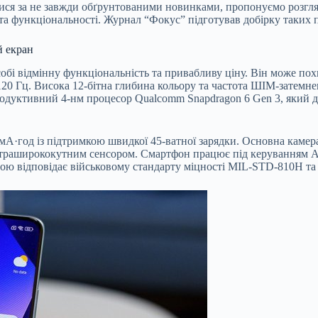
тися за не завжди обґрунтованими новинками, пропонуємо розгля
 та функціональності. Журнал “Фокус” підготував добірку таких 
й екран
 собі відмінну функціональність та привабливу ціну. Він може
120 Гц. Висока 12-бітна глибина кольору та частота ШІМ-затемн
родуктивний 4-нм процесор Qualcomm Snapdragon 6 Gen 3, який де
мА·год із підтримкою швидкої 45-ватної зарядки. Основна камер
льтраширококутним сенсором. Смартфон працює під керуванням A
ю відповідає військовому стандарту міцності MIL-STD-810H та м