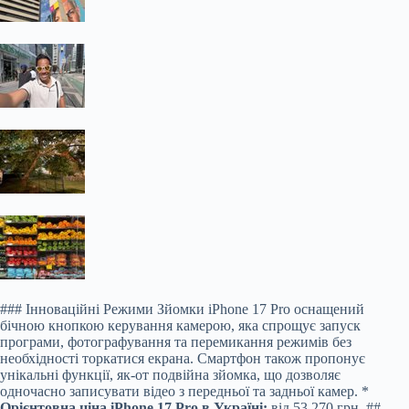
### Інноваційні Режими Зйомки iPhone 17 Pro оснащений
бічною кнопкою керування камерою, яка спрощує запуск
програми, фотографування та перемикання режимів без
необхідності торкатися екрана. Смартфон також пропонує
унікальні функції, як-от подвійна зйомка, що дозволяє
одночасно записувати відео з передньої та задньої камер. *
Орієнтовна ціна iPhone 17 Pro в Україні:
від 53 270 грн. ##