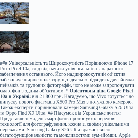
### Універсальність та Ширококутність Порівнюючи iPhone 17
Pro з Pixel 10a, слід відзначити універсальність апаратного
забезпечення останнього. Його надширококутний об’єктив
забезпечує ширше поле зору, що ідеально підходить для зйомки
пейзажів та групових фотографій, чого не може запропонувати
смартфон з одним об’єктивом. *
Орієнтовна ціна Google Pixel
10a в Україні:
від 21 800 грн. Нагадуємо, що Vivo готується до
випуску нового флагмана X500 Pro Max з потужною камерою.
Також експерти порівнювали камери Samsung Galaxy S26 Ultra
та Oppo Find X9 Ultra. ## Підсумок від Українське життя:
Представлені моделі смартфонів пропонують передові
технології для фотографування, кожна зі своїми унікальними
перевагами. Samsung Galaxy S26 Ultra вражає своєю
багатофункціональністю та можливостями зум-зйомки. Apple