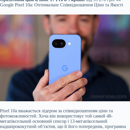
Google Pixel 10a: Оптимальне Співвідношення Ціни та Якості
Pixel 10a вважається лідером за співвідношенням ціни та
фотоможливостей. Хоча він використовує той самий 48-
мегапіксельний основний сенсор і 13-мегапіксельний
надширококутний об’єктив, що й його попередник, програмна