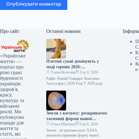
Опублікувати коментар
Про сайт
Останні новини
Інформ
П
С
К
«Українське
С
життя» —
Плетені сукні домінують у
К
портал про
моді серпня 2026:
и
різні грані
елегантність, що перевершує
Уляна Колісник
Сер 6, 2026
буденності
шкіру
Рафія: Новий Стандарт Люксових
українців:
Аксесуарів у 2026 Році У 2026 році
рафія остаточно завоювала своє місце
здоров'я,
серед ключових матеріалів у…
красу,
культуру та
військові
реалії. Ми
Земля з космосу: розкриваємо
публікуємо
таємниці форми нашої
поради для
планети
Ольга Шаповал
Сер 6, 2026
життя та
Земля – не ідеальна куля: NASA
статті, які
показали справжню форму нашої