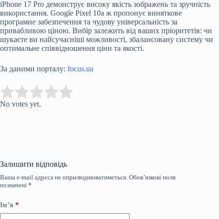
iPhone 17 Pro демонструє високу якість зображень та зручність
використання. Google Pixel 10a ж пропонує виняткове
програмне забезпечення та чудову універсальність за
привабливою ціною. Вибір залежить від ваших пріоритетів: чи
шукаєте ви найсучасніші можливості, збалансовану систему чи
оптимальне співвідношення ціни та якості.
За даними порталу:
focus.ua
Submit Rating
Rate this item:
No votes yet.
Залишити відповідь
Ваша e-mail адреса не оприлюднюватиметься.
Обов’язкові поля
позначені
*
Ім’я
*