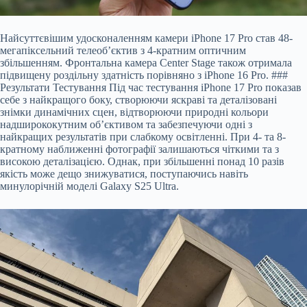
Найсуттєвішим удосконаленням камери iPhone 17 Pro став 48-
мегапіксельний телеоб’єктив з 4-кратним оптичним
збільшенням. Фронтальна камера Center Stage також отримала
підвищену роздільну здатність порівняно з iPhone 16 Pro. ###
Результати Тестування Під час тестування iPhone 17 Pro показав
себе з найкращого боку, створюючи яскраві та деталізовані
знімки динамічних сцен, відтворюючи природні кольори
надширококутним об’єктивом та забезпечуючи одні з
найкращих результатів при слабкому освітленні. При 4- та 8-
кратному наближенні фотографії залишаються чіткими та з
високою деталізацією. Однак, при збільшенні понад 10 разів
якість може дещо знижуватися, поступаючись навіть
минулорічній моделі Galaxy S25 Ultra.