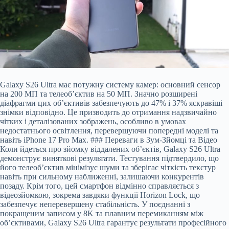
Galaxy S26 Ultra має потужну систему камер: основний сенсор
на 200 МП та телеоб’єктив на 50 МП. Значно розширені
діафрагми цих об’єктивів забезпечують до 47% і 37% яскравіші
знімки відповідно. Це призводить до отримання надзвичайно
чітких і деталізованих зображень, особливо в умовах
недостатнього освітлення, перевершуючи попередні моделі та
навіть iPhone 17 Pro Max. ### Переваги в Зум-Зйомці та Відео
Коли йдеться про зйомку віддалених об’єктів, Galaxy S26 Ultra
демонструє виняткові результати. Тестування підтвердило, що
його телеоб’єктив мінімізує шуми та зберігає чіткість текстур
навіть при сильному наближенні, залишаючи конкурентів
позаду. Крім того, цей смартфон відмінно справляється з
відеозйомкою, зокрема завдяки функції Horizon Lock, що
забезпечує неперевершену стабільність. У поєднанні з
покращеним записом у 8K та плавним перемиканням між
об’єктивами, Galaxy S26 Ultra гарантує результати професійного