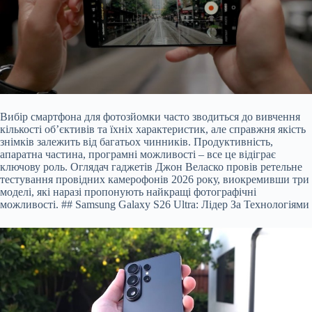
Вибір смартфона для фотозйомки часто зводиться до вивчення
кількості об’єктивів та їхніх характеристик, але справжня якість
знімків залежить від багатьох чинників. Продуктивність,
апаратна частина, програмні можливості – все це відіграє
ключову роль. Оглядач гаджетів Джон Веласко провів ретельне
тестування провідних камерофонів 20
26 року, виокремивши три
моделі, які наразі пропонують найкращі фотографічні
можливості. ## Samsung Galaxy S26 Ultra: Лідер За Технологіями