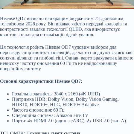
Hisense QD7 визнано найкращим бюджетним 75-дюймовим
телевізором 2026 року. Він вражає якістю передачі кольорів та
контрастності завдяки технології QLED, яка використовує
квантові точки для оптимізації підсвічування.
Ця технологія робить Hisense QD7 чудовим вибором для
перегляду спортивних трансляцій, де часто поєднуються яскраві
сонячні ділянки та глибокі тіні. Однак, варто врахувати відносно
невисоку частоту оновлення 60 Гц та не найдосконалішу
операційну систему.
Основні характеристики Hisense QD7:
Роздільна здатність: 3840 x 2160 (4K UHD)
Підтримка HDR: Dolby Vision, Dolby Vision Gaming,
HDR10, HDR10+, HLG, HDR10+ Adaptive
Частота оновлення: 60 Гц
Операційна система: Amazon Fire TV
Порти: 4x HDMI 2.0 (один з eARC), 2x USB 2.0 (тип A)
TCL QM7K: Покращена смарт-система