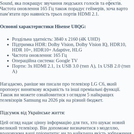
Sound, яка покращує звучання людських голосів та ефектів.
Частота оновлення 165 Гц також порадує геймерів, хоча варто
пам’ятати про наявність трьох портів HDMI 2.1.
Основні характеристики Hisense U8QG:
Роздільна здатність: 3840 x 2160 (4K UHD)
Підтримка HDR: Dolby Vision, Dolby Vision IQ, HDR10,
HDR 10+, HDR10+ Adaptive, HLG
Частота оновлення: 165 Гц
Операційна система: Google TV
Порти: 3x HDMI 2.1, 1x USB 3.0 (тип A), 1x USB 2.0 (тип
A)
Нагадаємо, раніше ми писали про телевізор LG C6, який
пропонує виняткову яскравість та інші преміальні функції.
Також ви можете ознайомитися з оглядом 5 найкращих
телевізорів Samsung на 2026 рік на різний бюджет.
Підсумок від Українське життя:
Цей огляд надає цінну інформацію для тих, хто шукає новий
великий телевізор. Він допоможе визначитися з моделлю,
враховуючи ваші пріоритети: чи то найкраща якість зображення,