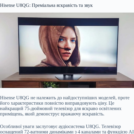
Hisense U8QG: Преміальна яскравість та звук
Hisense U8QG не належить до найдоступніших моделей, проте
його характеристики повністю виправдовують ціну. Це
найкращий 75-дюймовий телевізор для яскраво освітлених
приміщень, який демонструє вражаючу яскравість.
Особливої уваги заслуговує аудіосистема U8QG. Телевізор
оснащений 72-ватними динаміками з 4 каналами та функцією AI