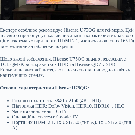
Експерт особливо рекомендує Hisense U75QG для геймерів. Цей
телевізор пропонує унікальне поєднання характеристик за свою
ціну, зокрема чотири порти HDMI 2.1, частоту оновлення 165 Гц
та ефективне антиблікове покриття.
Щодо якості зображення, Hisense U75QG значно перевершує
TCL QM7K за яскравістю в HDR та Hisense QD7 у SDR.
Кольори на дисплеї виглядають насичено та природно навіть у
найтемніших сценах.
Основні характеристики Hisense U75QG:
Роздільна здатність: 3840 x 2160 (4K UHD)
Підтримка HDR: Dolby Vision, HDR10, HDR10+, HLG
Частота оновлення: 165 Гц
Операційна система: Google TV
Порти: 4x HDMI 2.1, 1x USB 3.0 (тип A), 1x USB 2.0 (тип
A)