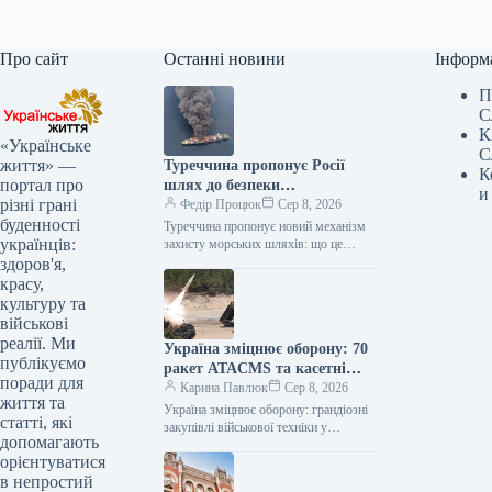
Про сайт
Останні новини
Інформ
П
С
К
«Українське
С
життя» —
Туреччина пропонує Росії
К
портал про
шлях до безпеки
и
різні грані
судноплавства в Чорному
Федір Процюк
Сер 8, 2026
буденності
морі
Туреччина пропонує новий механізм
українців:
захисту морських шляхів: що це
означає для України? Міністр
здоров'я,
закордонних справ Туреччини Хакан
красу,
Фідан анонсував ініціативу…
культуру та
військові
реалії. Ми
Україна зміцнює оборону: 70
публікуємо
ракет ATACMS та касетні
поради для
боєприпаси від Туреччини.
Карина Павлюк
Сер 8, 2026
життя та
Україна зміцнює оборону: грандіозні
статті, які
закупівлі військової техніки у
допомагають
Туреччини Українська сторона
орієнтуватися
здійснила значні придбання
в непростий
військового оснащення, включаючи 12