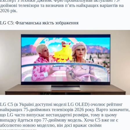
Експерт з техніки Джеймс Фрю проаналізував актуальні 75-
дюймові телевізори та визначив п’ять найкращих варіантів на
20
26 рік.
LG C5: Флагманська якість зображення
LG C5 (в Україні доступні моделі LG OLED) очолює рейтинг
найкращих 75-дюймових телевізорів 2026 року. Варто зазначити,
що LG часто випускає нестандартні розміри, тому в цьому
випадку йдеться про 77-дюймову модель. Хоча C5 вже не є
абсолютно новою моделлю, він досі вражає своїми