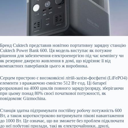
Бренд Cuktech представив новітню портативну зарядну станцію
Cuktech Power Bank 600. Ця модель виступає як потужне
рішення для забезпечення електроенергією під час кемпінгу чи
як резервне джерело живлення в домі, що відрізняє її від
компактних павербанків цього ж виробника.
Серцем пристрою є високоякісні літій-залізо-фосфатні (LiFePO4)
елементи з вражаючою ємністю 512 Вт·год. Ці батареї
розраховані на 4000
циклів повного заряду/розряду, зберігаючи
при цьому понад 80% своєї початкової потужності, як
повідомляє Gizmochina.
Станція здатна підтримувати постійну робочу потужність 600
Вт, а також короткостроково витримувати пікові навантаження
до 1000 Вт. Це означає, що ви зможете без проблем підключати
до неї побутові прилади, такі як електрочайники, дрилі,