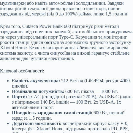
мультиварки або навіть автомобільні холодильники. Завдяки
інноваційній технології двонаправленого інвертора, повне
заряджання від мережі (від 0 до 100%) займає лише 1,5 години.
Крім того, Cuktech Power Bank 600 підтримує різні методи
заряджання: від сонячних панелей, автомобільного прикурювача
та через універсальний порт Type-C. Керування та моніторинг
роботи станції здійснюються за допомогою зручного застосунку
Xiaomi Home. Безпеку використання забезпечує восьмирівнева
система захисту, а чиста синусоїда на виході гарантує стабільне
живлення для чутливої електроніки.
Ключові особливості:
Ємність акумулятора:
512 Вт·год (LiFePO4, ресурс 4000
циклів).
Номінальна потужність:
600 Вт, пікова — 1000 Вт.
Порти:
2x AC (стандартні розетки 220 В), 2x USB-C (один
з підтримкою 140 Вт, інший — 100 Вт), 2x USB-A, 1x
автомобільний порт.
Швидкість заряджання самої станції:
600 Вт, повний
заряд за 1,5 години.
Додаткові можливості:
вогнетривкий корпус класу V-0,
інтеграція з Xiaomi Home, підтримка протоколів PD, PPS,