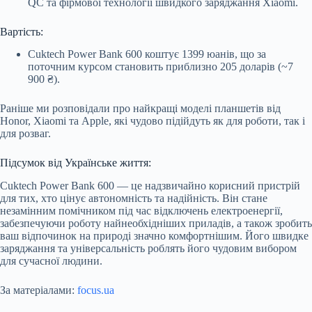
QC та фірмової технології швидкого заряджання Xiaomi.
Вартість:
Cuktech Power Bank 600 коштує 1399 юанів, що за
поточним курсом становить приблизно 205 доларів (~7
900 ₴).
Раніше ми розповідали про найкращі моделі планшетів від
Honor, Xiaomi та Apple, які чудово підійдуть як для роботи, так і
для розваг.
Підсумок від Українське життя:
Cuktech Power Bank 600 — це надзвичайно корисний пристрій
для тих, хто цінує автономність та надійність. Він стане
незамінним помічником під час відключень електроенергії,
забезпечуючи роботу найнеобхідніших приладів, а також зробить
ваш відпочинок на природі значно комфортнішим. Його швидке
заряджання та універсальність роблять його чудовим вибором
для сучасної людини.
За матеріалами:
focus.ua