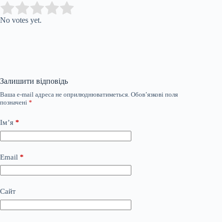
Submit Rating
Rate this item:
No votes yet.
Залишити відповідь
Ваша e-mail адреса не оприлюднюватиметься.
Обов’язкові поля
позначені
*
Ім’я
*
Email
*
Сайт