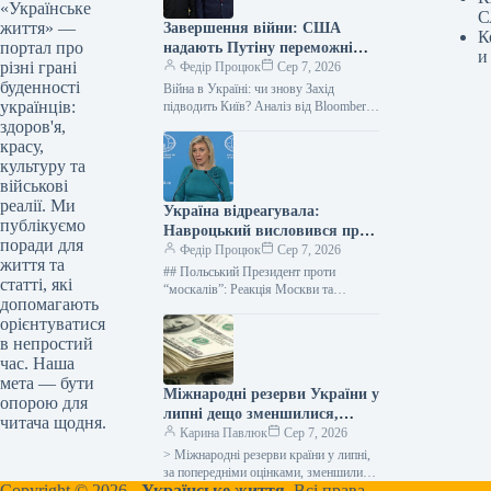
«Українське
С
життя» —
Завершення війни: США
К
портал про
надають Путіну переможні
и
різні грані
позиції
Федір Процюк
Сер 7, 2026
буденності
Війна в Україні: чи знову Захід
українців:
підводить Київ? Аналіз від Bloomberg
Незважаючи на складний зимовий
здоров'я,
період, Україні вдалося зупинити
красу,
російський…
культуру та
військові
реалії. Ми
Україна відреагувала:
публікуємо
Навроцький висловився про
поради для
росіян, і Кремль обурений
Федір Процюк
Сер 7, 2026
життя та
## Польський Президент проти
статті, які
“москалів”: Реакція Москви та
допомагають
історичні відлуння Речниця
орієнтуватися
Міністерства закордонних справ
в непростий
Російської Федерації, Марія Захарова,
виступила з…
час. Наша
мета — бути
Міжнародні резерви України у
опорою для
липні дещо зменшилися,
читача щодня.
сягнувши 51,2 мільярда
Карина Павлюк
Сер 7, 2026
доларів.
> Міжнародні резерви країни у липні,
за попередніми оцінками, зменшилися
Copyright © 2026 -
Українське життя.
Всі права
на $70,4 мільйона, або на