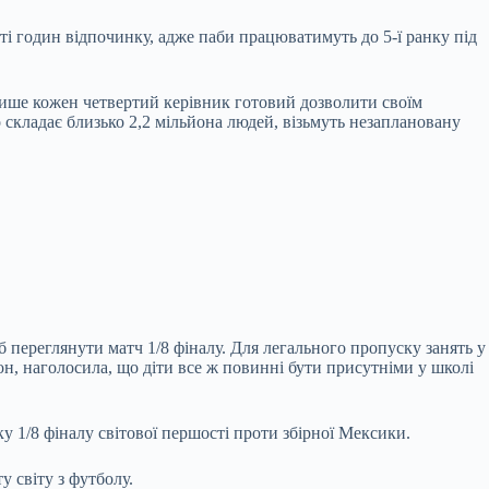
і годин відпочинку, адже паби працюватимуть до 5-ї ранку під
Лише кожен четвертий керівник готовий дозволити своїм
 складає близько 2,2 мільйона людей, візьмуть незаплановану
б переглянути матч 1/8 фіналу. Для легального пропуску занять у
он, наголосила, що діти все ж повинні бути присутніми у школі
 1/8 фіналу світової першості проти збірної Мексики.
 світу з футболу.