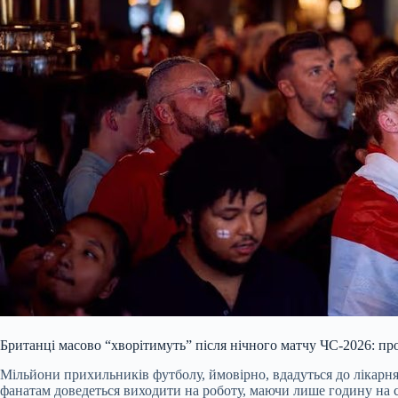
Британці масово “хворітимуть” після нічного матчу ЧС-20
26: пр
Мільйони прихильників футболу, ймовірно, вдадуться до лікарн
фанатам доведеться виходити на роботу, маючи лише годину на 