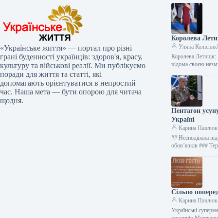
Королева Лети
Уляна Колісник
«Українське життя» — портал про різні
грані буденності українців: здоров'я, красу,
Королева Летиція: 
відома своєю нез
культуру та військові реалії. Ми публікуємо
поради для життя та статті, які
допомагають орієнтуватися в непростий
час. Наша мета — бути опорою для читача
щодня.
Пентагон усун
Україні
Карина Павлюк
## Несподівана ві
обов’язків ### Те
Сільпо попере
Карина Павлюк
Українські суперма