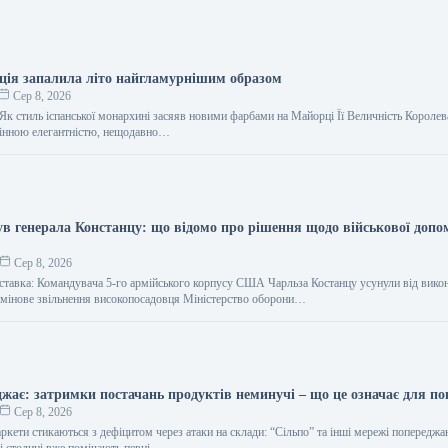
ція запалила літо найгламурнішим образом
Сер 8, 2026
Як стиль іспанської монархині засяяв новими фарбами на Майорці Її Величність Королев
мінною елегантністю, нещодавно…
ув генерала Констанцу: що відомо про рішення щодо військової допо
Сер 8, 2026
дставка: Командувача 5-го армійського корпусу США Чарльза Костанцу усунули від вико
рмінове звільнення високопосадовця Міністерство оборони…
джає: затримки постачань продуктів неминучі – що це означає для по
Сер 8, 2026
ркети стикаються з дефіцитом через атаки на склади: “Сільпо” та інші мережі попередж