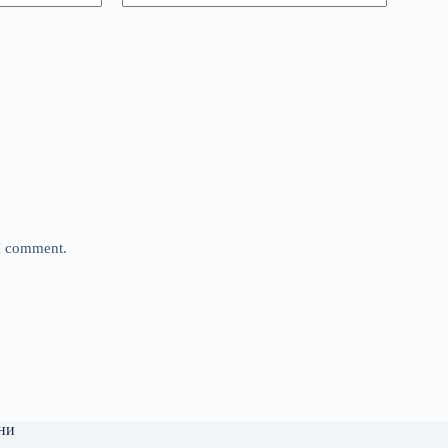
 I comment.
ни