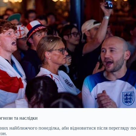
огнози та наслідки
яних найближчого понеділка, аби відновитися після перегляду п
сон.