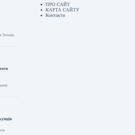
ПРО САЙТ
КАРТА САЙТУ
Контакти
а Летиція,
моги
нання
купців
ають