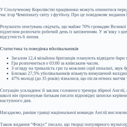
У Сполученому Королівстві працівники можуть опинитися перед п
час ігор Чемпіонату світу з футболу. Про це повідомляє видання D
Результати опитувань свідчать, що майже 70% громадян Великої
підлеглим розпочати робочий день із запізненням. У зв’язку з ц
відсутність 6 липня.
Статистика та поведінка вболівальників
Загалом 12,4 мільйона британців планують відвідати бари т
Гра розпочнеться о 03:00 за київським часом.
З огляду на тривалість гри та можливі серії пенальті, зву
Близько 27,5% уболівальників візьмуть вимушений вихідн
47% молоді (до 35 років) зізналися, що після нічних матч
Ситуацію ускладнює й заклик головного тренера збірної Англії, 
школі він пропонував батькам писати відповідні записки керівни
наступного дня.
Нагадаємо, раніше гравці національної команди Англії висловлю
Також видання “Фокус” писало, що творці популярного мультсер