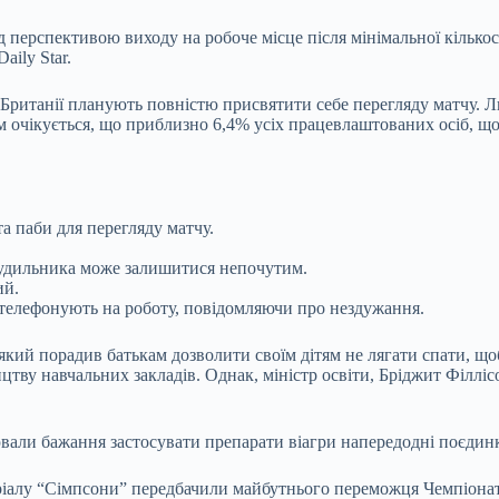
ерспективою виходу на робоче місце після мінімальної кількост
aily Star.
 Британії планують повністю присвятити себе перегляду матчу. 
им очікується, що приблизно 6,4% усіх працевлаштованих осіб, що
а паби для перегляду матчу.
к будильника може залишитися непочутим.
ий.
ів телефонують на роботу, повідомляючи про нездужання.
який порадив батькам дозволити своїм дітям не лягати спати, що
цтву навчальних закладів. Однак, міністр освіти, Бріджит Філліс
вали бажання застосувати препарати віагри напередодні поєдинку
іалу “Сімпсони” передбачили майбутнього переможця Чемпіонату