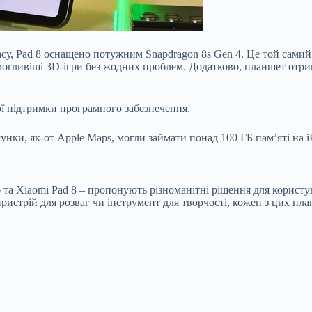
су, Pad 8 оснащено потужним Snapdragon 8s Gen 4. Це той самий пр
могливіші 3D-ігри без жодних проблем. Додатково, планшет отри
ої підтримки програмного забезпечення.
унки, як-от Apple Maps, могли займати понад 100 ГБ пам’яті на i
6 та Xiaomi Pad 8 – пропонують різноманітні рішення для корист
пристрій для розваг чи інструмент для творчості, кожен з цих п