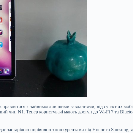
ю справлятися з найвимогливішими завданнями, від сучасних моб
вий чип N1. Тепер користувачі мають доступ до Wi-Fi 7 та Bluet
ядає застарілою порівняно з конкурентами від Honor та Samsung,