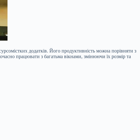
есурсомістких додатків. Його продуктивність можна порівняти з
часно працювати з багатьма вікнами, змінюючи їх розмір та