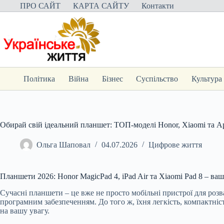
Перейти
ПРО САЙТ
КАРТА САЙТУ
Контакти
до
вмісту
Політика
Війна
Бізнес
Суспільство
Культура
Обирай свій ідеальний планшет: ТОП-моделі Honor, Xiaomi та A
Ольга Шаповал
04.07.2026
Цифрове життя
Планшети 2026: Honor MagicPad 4, iPad Air та Xiaomi Pad 8 – в
Сучасні планшети – це вже не просто мобільні пристрої для роз
програмним забезпеченням. До того ж, їхня легкість, компактніс
на вашу увагу.