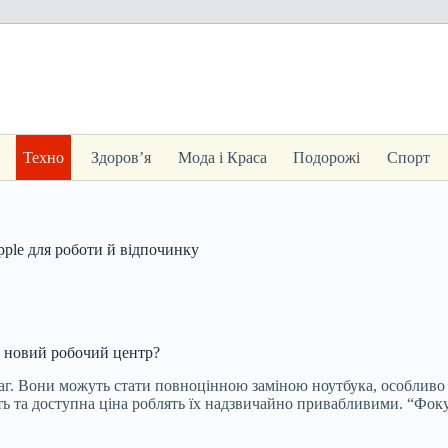
Техно
Здоров’я
Мода і Краса
Подорожі
Спорт
pple для роботи й відпочинку
аш новий робочий центр?
ваг. Вони можуть стати повноцінною заміною ноутбука, особливо
ть та доступна ціна роблять їх надзвичайно привабливими. “Фоку