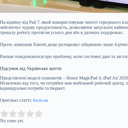
На відміну від Pad 7, який використовував чипсет середнього кла
забезпечує чудову продуктивність, дозволяючи запускати найви
тривалу роботу протягом усього дня або в далеких подорожах.
Проте, компанія Xiaomi дещо розчаровує обіцянкою лише 4-річн
Раніше повідомлялося про проблему, коли системні дані та застос
Підсумок від Українське життя:
Представлені моделі планшетів – Honor MagicPad 4, iPad Air 202
Незалежно від того, чи потрібен вам мобільний робочий центр, 
індивідуальні потреби та бюджет.
Оригінал статті:
focus.ua
Submit Rating
Rate this item:
No votes yet.