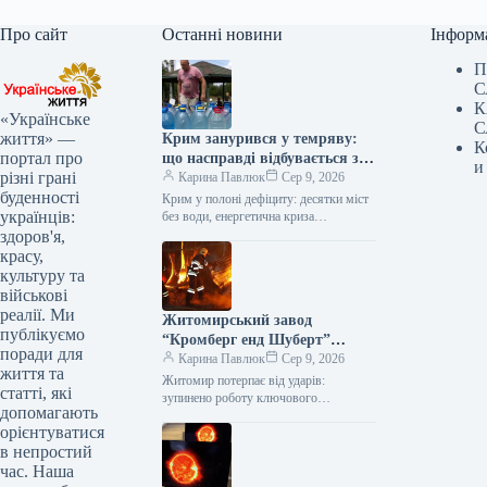
Про сайт
Останні новини
Інформ
П
С
К
«Українське
С
життя» —
Крим занурився у темряву:
К
портал про
що насправді відбувається з
и
різні грані
енерго- та водопостачанням
Карина Павлюк
Сер 9, 2026
буденності
півострова
Крим у полоні дефіциту: десятки міст
українців:
без води, енергетична криза
загострюється Окупований півострів
здоров'я,
стикається з серйозними проблемами:
красу,
водопостачання припинено у…
культуру та
військові
реалії. Ми
Житомирський завод
публікуємо
“Кромберг енд Шуберт”
поради для
призупинив роботу: що
Карина Павлюк
Сер 9, 2026
життя та
відомо
Житомир потерпає від ударів:
статті, які
зупинено роботу ключового
допомагають
підприємства Kromberg & Schubert
орієнтуватися
Внаслідок нічної атаки російських
в непростий
військ значних руйнувань зазнало
підприємство…
час. Наша