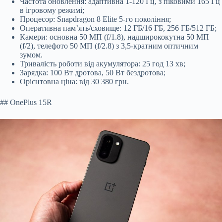
Частота оновлення: адаптивна 1-120 Гц, з піковими 165 Гц
в ігровому режимі;
Процесор: Snapdragon 8 Elite 5-го покоління;
Оперативна пам’ять/сховище: 12 ГБ/16 ГБ, 256 ГБ/512 ГБ;
Камери: основна 50 МП (f/1.8), надширококутна 50 МП
(f/2), телефото 50 МП (f/2.8) з 3,5-кратним оптичним
зумом.
Тривалість роботи від акумулятора: 25 год 13 хв;
Зарядка: 100 Вт дротова, 50 Вт бездротова;
Орієнтовна ціна: від 30 380 грн.
## OnePlus 15R