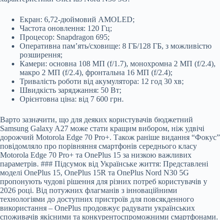
Екран: 6,72-дюймовий AMOLED;
Частота оновлення: 120 Гц;
Процесор: Snapdragon 695;
Оперативна пам’ять/сховище: 8 ГБ/128 ГБ, з можливістю
розширення;
Камери: основна 108 МП (f/1.7), монохромна 2 МП (f/2.4),
макро 2 МП (f/2.4), фронтальна 16 МП (f/2.4);
Тривалість роботи від акумулятора: 12 год 30 хв;
Швидкість заряджання: 50 Вт;
Орієнтовна ціна: від 7 600 грн.
Варто зазначити, що для деяких користувачів бюджетний
Samsung Galaxy A27 може стати кращим вибором, ніж удвічі
дорожчий Motorola Edge 70 Pro+. Також раніше видання “Фокус”
повідомляло про порівняння смартфонів середнього класу
Motorola Edge 70 Pro+ та OnePlus 15 за низкою важливих
параметрів. ### Підсумок від Українське життя: Представлені
моделі OnePlus 15, OnePlus 15R та OnePlus Nord N30 5G
пропонують чудові рішення для різних потреб користувачів у
2026 році. Від потужних флагманів з інноваційними
технологіями до доступних пристроїв для повсякденного
використання – OnePlus продовжує радувати українських
споживачів якісними та конкурентоспроможними смартфонами.