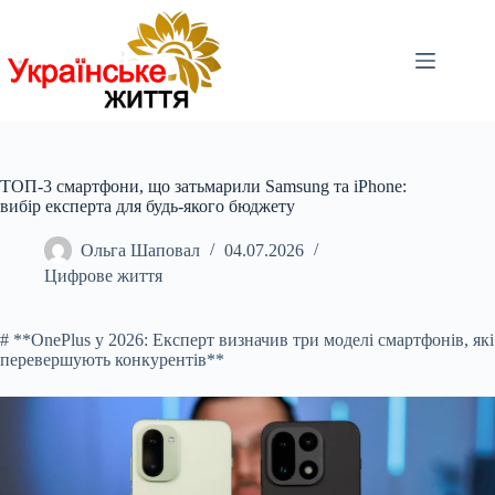
Перейти
до
вмісту
ТОП-3 смартфони, що затьмарили Samsung та iPhone:
вибір експерта для будь-якого бюджету
Ольга Шаповал
04.07.2026
Цифрове життя
# **OnePlus у 20
26: Експерт визначив три моделі смартфонів, які
перевершують конкурентів**