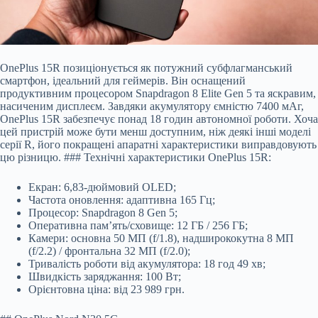
OnePlus 15R позиціонується як потужний субфлагманський
смартфон, ідеальний для геймерів. Він оснащений
продуктивним процесором Snapdragon 8 Elite Gen 5 та яскравим,
насиченим дисплеєм. Завдяки акумулятору ємністю 7400 мАг,
OnePlus 15R забезпечує понад 18 годин автономної роботи. Хоча
цей пристрій може бути менш доступним, ніж деякі інші моделі
серії R, його покращені апаратні характеристики виправдовують
цю різницю. ### Технічні характеристики OnePlus 15R:
Екран: 6,83-дюймовий OLED;
Частота оновлення: адаптивна 165 Гц;
Процесор: Snapdragon 8 Gen 5;
Оперативна пам’ять/сховище: 12 ГБ / 256 ГБ;
Камери: основна 50 МП (f/1.8), надширококутна 8 МП
(f/2.2) / фронтальна 32 МП (f/2.0);
Тривалість роботи від акумулятора: 18 год 49 хв;
Швидкість заряджання: 100 Вт;
Орієнтовна ціна: від 23 989 грн.