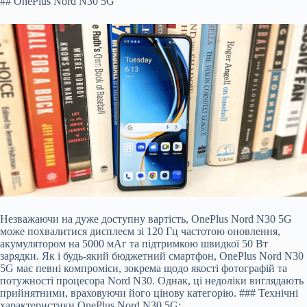
## OnePlus Nord N30 5G
Незважаючи на дуже доступну вартість, OnePlus Nord N30 5G
може похвалитися дисплеєм зі 120 Гц частотою оновлення,
акумулятором на 5000 мАг та підтримкою швидкої 50 Вт
зарядки. Як і будь-який бюджетний смартфон, OnePlus Nord N30
5G має певні компроміси, зокрема щодо якості фотографій та
потужності процесора Nord N30. Однак, ці недоліки виглядають
прийнятними, враховуючи його цінову категорію. ### Технічні
характеристики OnePlus Nord N30 5G: