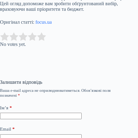
Цей огляд допоможе вам зробити обґрунтований вибір,
враховуючи ваші пріоритети та бюджет.
Оригінал статті:
focus.ua
Submit Rating
Rate this item:
No votes yet.
Залишити відповідь
Ваша e-mail адреса не оприлюднюватиметься.
Обов’язкові поля
позначені
*
Ім’я
*
Email
*