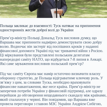
Польща закликає до взаємності: Туск натякає на припинення
односторонніх жестів доброї волі до України
Прем’єр-міністр Польщі Дональд Туск висловив думку, що
Варшава має припинити надмірно демонструвати свою добру
волю. Водночас він застеріг від поспішних кроків у наданні
фінансової допомоги Україні під час триваючої війни з Росією.
Ці міркування були представлені польським делегатам
напередодні саміту НАТО, що відбудеться 7-8 липня в Анкарі.
Які саме зауваження висловив польський прем’єр?
Під час саміту Європа має намір остаточно визначити власну
оборонну стратегію, де Польща відіграватиме ключову роль. У
зв’язку з цим, за словами Туска, необхідно враховувати
фінансове навантаження, яке несе країна. Прем’єр-міністр не
заперечив потреби України у фінансовій підтримці, але одразу
перейшов до обговорення нещодавнього скандалу між країнами,
який спалахнув у червні. Він повідомив, що Варшава вже
провела переговори з главою МЗС України Андрієм Сибігою,