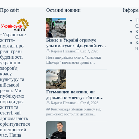
Про сайт
Останні новини
Інформ
П
С
К
«Українське
С
життя» —
Бізнес в Україні отримує
К
портал про
ультиматуми: відкупляйтеся
и
різні грані
від атак або втратите все
Карина Павлюк
Сер 7, 2026
буденності
Нова шахрайська схема: “власники
українців:
Шахедів” вимагають гроші з
українського бізнесу Українські
здоров'я,
підприємці стали об’єктами нової
красу,
схеми вимагання. Анонімні звернення,
культуру та
що…
військові
реалії. Ми
Гетьманцев пояснив, чи
публікуємо
держава компенсує збитки
поради для
бізнесам від ударів РФ
Карина Павлюк
Сер 6, 2026
життя та
## Компенсація збитків бізнесу від
статті, які
російських обстрілів: держава
допомагають
чекатиме на репарації Держава наразі
орієнтуватися
не має фінансових ресурсів для
в непростий
прямого відшкодування…
час. Наша