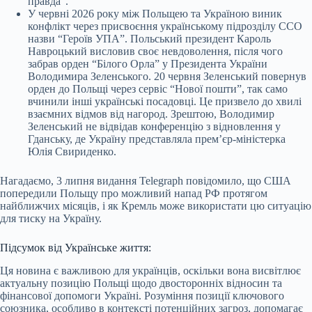
правда”.
У червні 2026 року між Польщею та Україною виник
конфлікт через присвоєння українському підрозділу ССО
назви “Героїв УПА”. Польський президент Кароль
Навроцький висловив своє невдоволення, після чого
забрав орден “Білого Орла” у Президента України
Володимира Зеленського. 20 червня Зеленський повернув
орден до Польщі через сервіс “Нової пошти”, так само
вчинили інші українські посадовці. Це призвело до хвилі
взаємних відмов від нагород. Зрештою, Володимир
Зеленський не відвідав конференцію з відновлення у
Гданську, де Україну представляла прем’єр-міністерка
Юлія Свириденко.
Нагадаємо, 3 липня видання Telegraph повідомило, що США
попередили Польщу про можливий напад РФ протягом
найближчих місяців, і як Кремль може використати цю ситуацію
для тиску на Україну.
Підсумок від Українське життя:
Ця новина є важливою для українців, оскільки вона висвітлює
актуальну позицію Польщі щодо двосторонніх відносин та
фінансової допомоги Україні. Розуміння позиції ключового
союзника, особливо в контексті потенційних загроз, допомагає