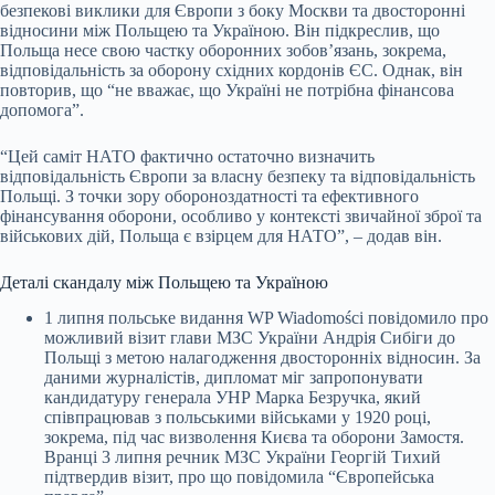
безпекові виклики для Європи з боку Москви та двосторонні
відносини між Польщею та Україною. Він підкреслив, що
Польща несе свою частку оборонних зобов’язань, зокрема,
відповідальність за оборону східних кордонів ЄС. Однак, він
повторив, що “не вважає, що Україні не потрібна фінансова
допомога”.
“Цей саміт НАТО фактично остаточно визначить
відповідальність Європи за власну безпеку та відповідальність
Польщі. З точки зору обороноздатності та ефективного
фінансування оборони, особливо у контексті звичайної зброї та
військових дій, Польща є взірцем для НАТО”, – додав він.
Деталі скандалу між Польщею та Україною
1 липня польське видання WP Wiadomości повідомило про
можливий візит глави МЗС України Андрія Сибіги до
Польщі з метою налагодження двосторонніх відносин. За
даними журналістів, дипломат міг запропонувати
кандидатуру генерала УНР Марка Безручка, який
співпрацював з польськими військами у 1920 році,
зокрема, під час визволення Києва та оборони Замостя.
Вранці 3 липня речник МЗС України Георгій Тихий
підтвердив візит, про що повідомила “Європейська