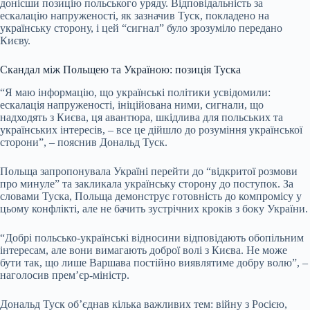
донісши позицію польського уряду. Відповідальність за
ескалацію напруженості, як зазначив Туск, покладено на
українську сторону, і цей “сигнал” було зрозуміло передано
Києву.
Скандал між Польщею та Україною: позиція Туска
“Я маю інформацію, що українські політики усвідомили:
ескалація напруженості, ініційована ними, сигнали, що
надходять з Києва, ця авантюра, шкідлива для польських та
українських інтересів, – все це дійшло до розуміння української
сторони”, – пояснив Дональд Туск.
Польща запропонувала Україні перейти до “відкритої розмови
про минуле” та закликала українську сторону до поступок. За
словами Туска, Польща демонструє готовність до компромісу у
цьому конфлікті, але не бачить зустрічних кроків з боку України.
“Добрі польсько-українські відносини відповідають обопільним
інтересам, але вони вимагають доброї волі з Києва. Не може
бути так, що лише Варшава постійно виявлятиме добру волю”, –
наголосив прем’єр-міністр.
Дональд Туск об’єднав кілька важливих тем: війну з Росією,