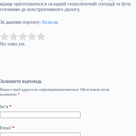
краще орієнтуватися в складній геополітичній ситуації та бути
готовими до конструктивного діалогу.
За даними порталу:
focus.ua
Submit Rating
Rate this item:
No votes yet.
Залишити відповідь
Ваша e-mail адреса не оприлюднюватиметься.
Обов’язкові поля
позначені
*
Ім’я
*
Email
*