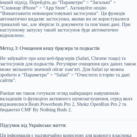
інший підхід. Перейдіть до “Параметри” > “Загальні” >
“Сховище iPhone” > “App Store”. Активуйте опцію
“Вивантажити невикористовувані застосунки”. Ця функція
автоматично видаляє застосунки, якими ви не користувалися
тривалий час, але зберігає їх документи та пов’язані дані. При
наступному запуску такий застосунок буде автоматично
відновлено.
Метод 3: Очищення кешу браузера та подкастів
Не забувайте про кеш веб-браузерів (Safari, Chrome тощо) та
застосунків для подкастів. Регулярне очищення цих даних також
може звільнити значний обсяг пам’яті. Для Safari це можна
зробити в “Параметри” > “Safari” > “Очистити історію та дані
сайтів”.
Раніше ми також готували огляд найкращих навушників-
вкладишів із функцією активного шумозаглушення, серед яких
відзначилися Beats Powerbeats Pro 2, Shokz OpenRun Pro 2 та
бюджетні CMF By Nothing Buds 2.
Підсумок від Українське життя:
Ця інформація є надзвичайно корисною для кожного власника