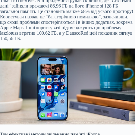
TakenToTheRiver. Він продемонстрував скріншот, де “Системні
дані” зайняли вражаючі 86,96 ГБ на його iPhone зі 128 ГБ
загальної пам’яті. Це становить майже 68% від усього простору!
Користувач назвав це “багаторічною помилкою”, зазначивши,
що схожі проблеми спостерігаються і в інших додатках, зокрема
Apple Maps. Інші користувачі підтверджують цю проблему:
laszlotuss втратив 100,62 ГБ, а у DanscoRed цей показник сягнув
150,56 ГБ.
Три ефективні методи звільнення пам’яті iPhone