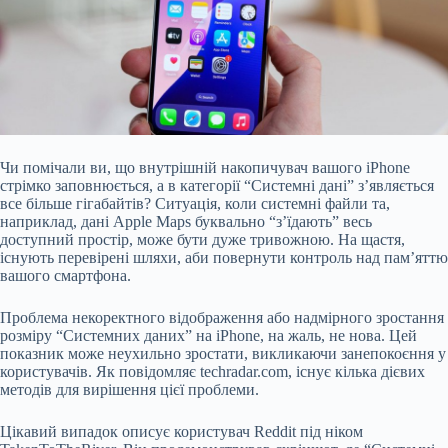
Чи помічали ви, що внутрішній накопичувач вашого iPhone
стрімко заповнюється, а в категорії “Системні дані” з’являється
все більше гігабайтів? Ситуація, коли системні файли та,
наприклад, дані Apple Maps буквально “з’їдають” весь
доступний простір, може бути дуже тривожною. На щастя,
існують перевірені шляхи, аби повернути контроль над пам’яттю
вашого смартфона.
Проблема некоректного відображення або надмірного зростання
розміру “Системних даних” на iPhone, на жаль, не нова. Цей
показник може неухильно зростати, викликаючи занепокоєння у
користувачів. Як повідомляє techradar.com, існує кілька дієвих
методів для вирішення цієї проблеми.
Цікавий випадок описує користувач Reddit під ніком