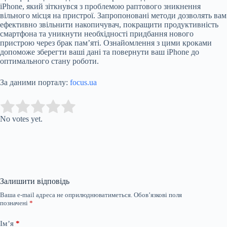
iPhone, який зіткнувся з проблемою раптового зникнення
вільного місця на пристрої. Запропоновані методи дозволять вам
ефективно звільнити накопичувач, покращити продуктивність
смартфона та уникнути необхідності придбання нового
пристрою через брак пам’яті. Ознайомлення з цими кроками
допоможе зберегти ваші дані та повернути ваш iPhone до
оптимального стану роботи.
За даними порталу:
focus.ua
Submit Rating
Rate this item:
No votes yet.
Залишити відповідь
Ваша e-mail адреса не оприлюднюватиметься.
Обов’язкові поля
позначені
*
Ім’я
*