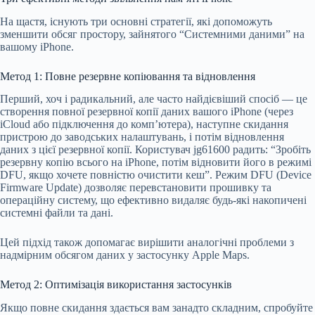
На щастя, існують три основні стратегії, які допоможуть
зменшити обсяг простору, зайнятого “Системними даними” на
вашому iPhone.
Метод 1: Повне резервне копіювання та відновлення
Перший, хоч і радикальний, але часто найдієвіший спосіб — це
створення повної резервної копії даних вашого iPhone (через
iCloud або підключення до комп’ютера), наступне скидання
пристрою до заводських налаштувань, і потім відновлення
даних з цієї резервної копії. Користувач jg61600 радить: “Зробіть
резервну копію всього на iPhone, потім відновити його в режимі
DFU, якщо хочете повністю очистити кеш”. Режим DFU (Device
Firmware Update) дозволяє перевстановити прошивку та
операційну систему, що ефективно видаляє будь-які накопичені
системні файли та дані.
Цей підхід також допомагає вирішити аналогічні проблеми з
надмірним обсягом даних у застосунку Apple Maps.
Метод 2: Оптимізація використання застосунків
Якщо повне скидання здається вам занадто складним, спробуйте