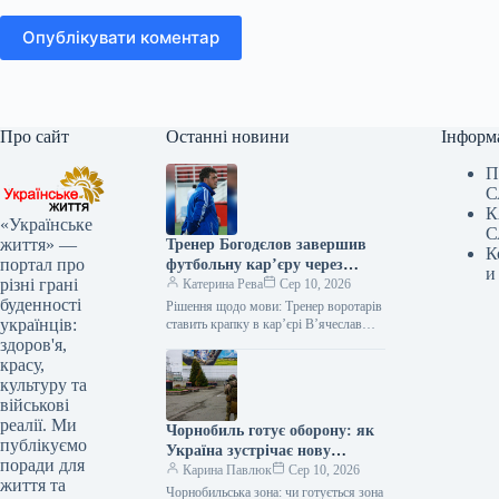
Опублікувати коментар
Про сайт
Останні новини
Інформ
П
С
К
«Українське
С
життя» —
Тренер Богодєлов завершив
К
портал про
футбольну кар’єру через
и
різні грані
штраф за спілкування
Катерина Рева
Сер 10, 2026
буденності
російською
Рішення щодо мови: Тренер воротарів
українців:
ставить крапку в кар’єрі В’ячеслав
Богодєлов, відомий тренер воротарів
здоров'я,
футбольного клубу “Діназ”, прийняв
красу,
несподіване рішення…
культуру та
військові
реалії. Ми
Чорнобиль готує оборону: як
публікуємо
Україна зустрічає нову
поради для
загрозу з РФ
Карина Павлюк
Сер 10, 2026
життя та
Чорнобильська зона: чи готується зона