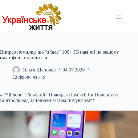
Перейти
до
вмісту
Виправ помилку, що “з’їдає” 100+ ГБ пам’яті на вашому
смартфоні: повний гід
Ольга Шаповал
04.07.2026
Цифрове життя
# **iPhone “Тіньовий” Пожирач Пам’яті: Як Повернути
Контроль над Заповненим Накопичувачем**