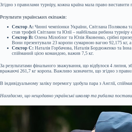
Згідно з правилами турніру, кожна країна мала право виставити п
Результати українських екіпажів:
Сектор А:
Чинні чемпіонки України, Світлана Полякова та
став трофей Світлани та Юлії – найбільша рибина турніру се
Сектор В:
Олена Мілоблог та Юлія Яковенко, срібні призер
Вони презентували 23 коропи сумарною вагою 92,175 кг, а 
Сектор С:
Наталія Горбачова, Наталія Бордюженко та Інна
спійманий цією командою, важив 7,5 кг.
За результатами фінального зважування, що відбулося 4 липня, з
вражаючі 261,7 кг коропа. Важливо зазначити, що згідно з правил
В індивідуальному заліку перемогу здобула пара з Англії, спійма
Нагадаємо, що нещодавно українські школяр та рибалка поставили