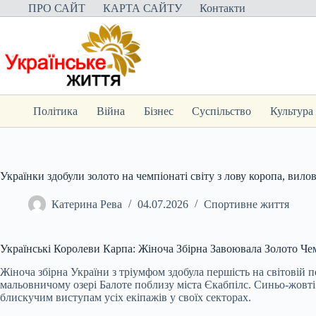
Перейти
ПРО САЙТ
КАРТА САЙТУ
Контакти
до
вмісту
Політика
Війна
Бізнес
Суспільство
Культура
Українки здобули золото на чемпіонаті світу з лову коропа, вило
Катерина Рева
04.07.2026
Спортивне життя
Українські Королеви Карпа: Жіноча Збірна Завоювала Золото Че
Жіноча збірна України з тріумфом здобула першість на світовій 
мальовничому озері Балоте поблизу міста Єкабпілс. Синьо-жовт
блискучим виступам усіх екіпажів у своїх секторах.