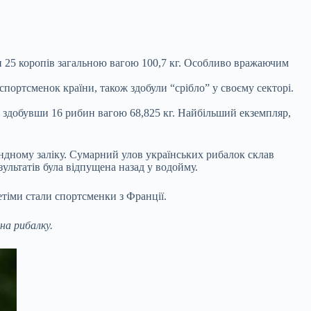
и 25 коропів загальною вагою 100,7 кг. Особливо вражаючим
портсменок країни, також здобули “срібло” у своєму секторі.
, здобувши 16 рибин вагою 68,825 кг. Найбільший екземпляр,
андному заліку. Сумарний улов українських рибалок склав
зультатів була відпущена назад у водойму.
ретіми стали спортсменки з Франції.
на рибалку.