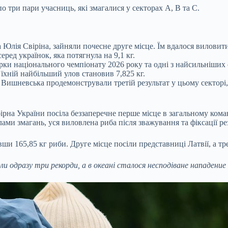
о три пари учасниць, які змагалися у секторах А, В та С.
 Юлія Свіріна, зайняли почесне друге місце. Їм вдалося виловит
ред українок, яка потягнула на 9,1 кг.
ки національного чемпіонату 2026 року та одні з найсильніших с
їхній найбільший улов становив 7,825 кг.
 Вишневська продемонстрували третій результат у цьому секторі
бірна України посіла беззаперечне перше місце в загальному ком
ами змагань, уся виловлена риба після зважування та фіксації ре
вши 165,85 кг риби. Друге місце посіли представниці Латвії, а т
 одразу три рекорди, а в океані сталося несподіване нападение 