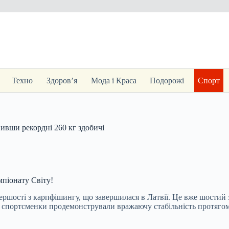
Техно
Здоров’я
Мода і Краса
Подорожі
Спорт
вивши рекордні 260 кг здобичі
мпіонату Світу!
першості з карпфішингу, що завершилася в Латвії. Це вже шостий 
і спортсменки продемонстрували вражаючу стабільність протягом