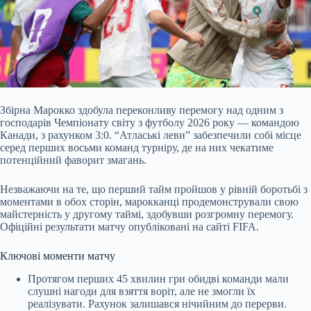
Збірна Марокко здобула переконливу перемогу над одним з
господарів Чемпіонату світу з футболу 2026 року — командою
Канади, з рахунком 3:0
. “Атлаські леви” забезпечили собі місце
серед перших восьми команд турніру, де на них чекатиме
потенційний фаворит змагань.
Незважаючи на те, що перший тайм пройшов у рівній боротьбі з
моментами в обох сторін, марокканці продемонстрували свою
майстерність у другому таймі, здобувши розгромну перемогу.
Офіційні результати матчу опубліковані на сайті FIFA.
Ключові моменти матчу
Протягом перших 45 хвилин гри обидві команди мали
слушні нагоди для взяття воріт, але не змогли їх
реалізувати. Рахунок залишався нічийним до перерви.