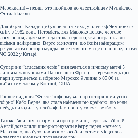
Марокканці – перші, хто пройшов до чвертьфіналу Мундіалю.
Фото: fifa.com
Для збірної Канади це був перший вихід у плей-оф Чемпіонату
світу з 1982 року. Натомість, для Марокко це вже чергове
досягнення, адже команда стала першою, яка потрапила до
вісімки найкращих. Варто зазначити, що їхнім найкращим
результатом в історії мундіалів є четверте місце на попередньому
ЧС-2022 у Катарі.
Суперник “атлаських левів” визначиться в нічному матчі 5
липня між командами Парагваю та Франції. Переможець цієї
пари зустрінеться зі збірною Марокко 9 липня о 05:00 за
київським часом у Бостоні, США.
Раніше видання “Фокус” інформувало про історичний успіх
збірної Кабо-Верде, яка стала найменшою країною, що коли-
небудь виходила у плей-оф Чемпіонату світу з футболу.
Також з’явилася інформація про причини, через які збірній
Англії дозволили використовувати віагру перед матчем з
Мексикою, що було пов’язано з особливостями місцевого
клімату та умовами проведення гри.