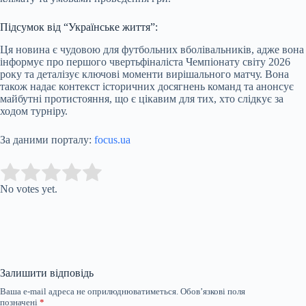
Підсумок від “Українське життя”:
Ця новина є чудовою для футбольних вболівальників, адже вона
інформує про першого чвертьфіналіста Чемпіонату світу 2026
року та деталізує ключові моменти вирішального матчу. Вона
також надає контекст історичних досягнень команд та анонсує
майбутні протистояння, що є цікавим для тих, хто слідкує за
ходом турніру.
За даними порталу:
focus.ua
Submit Rating
Rate this item:
No votes yet.
Залишити відповідь
Ваша e-mail адреса не оприлюднюватиметься.
Обов’язкові поля
позначені
*