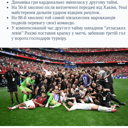
Динаміка гри кардинально змінилася у другому таймі.
На 50-й хвилині після витонченої передачі від Хакімі, Унаї
майстерним дальнім ударом відкрив рахунок.
На 88-й хвилині той самий півзахисник марокканців
подвоїв перевагу своєї команди.
У компенсований час другого тайму нападник “атлаських
левів” Рахімі поставив крапку у матчі, забивши третій гол
у ворота господарів турніру.