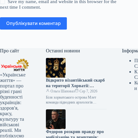
Save my name, email and website in this browser for the
next time I comment.
Опублікувати коментар
Про сайт
Останні новини
Інформ
П
С
К
«Українське
С
життя» —
Відкрито візантійський скарб
К
портал про
на території Хорватії:
и
різні грані
науковці вражені знахідкою
Ольга Шаповал
Сер 7, 2026
буденності
Біля хорватського острова Млет
українців:
команда підводних археологів
здійснила надзвичайно важливе
здоров'я,
відкриття – виявивши унікальний
красу,
візантійський корабель. На його борту
культуру та
було…
військові
реалії. Ми
Федоров розкрив правду про
публікуємо
мобілізацію та дезертирів: що